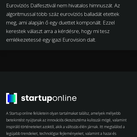
Eurovíziós Dalfesztivál nem hivatalos himnuszát. Az
algoritmussal több száz eurovíziós balladát etettek
meg, ami alapján ő egy duettet komponált. Ezzel
kerestek választ arra a kérdésre, hogy mi tesz
emlékezetessé egy igazi Eurovision dalt.
A Startup online felületein olyan tartalmakat találsz, amelyek mélyebb
betekintést nyújtanak az innovációs ökoszisztéma kulisszái mögé, valamint
inspiráló történeteket azoktól, akik a változás élén járnak. Itt megtalálod a
legújabb trendeket, technológiai fejleményeket, valamint a hazai és