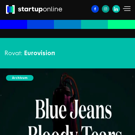
Rovat:
Eurovision
Archívum