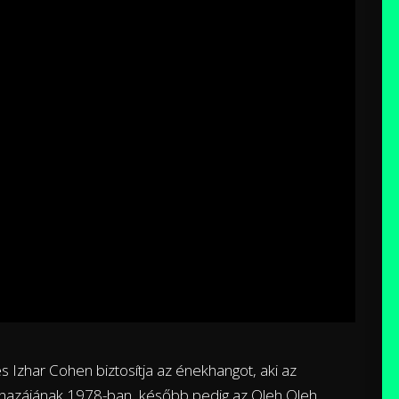
es Izhar Cohen biztosítja az énekhangot, aki az
t hazájának 1978-ban, később pedig az Oleh Oleh