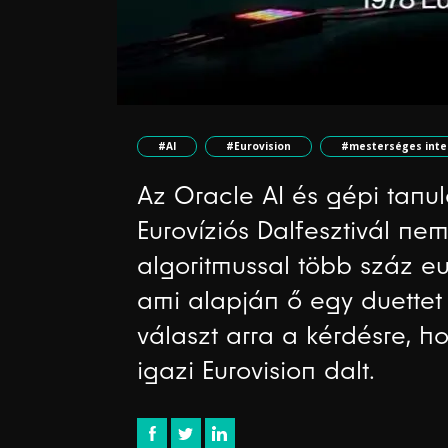
#AI
#Eurovision
#mesterséges intel
Az Oracle AI és gépi tanulá
Eurovíziós Dalfesztivál ne
algoritmussal több száz eu
ami alapján ő egy duettet
választ arra a kérdésre, 
igazi Eurovision dalt.