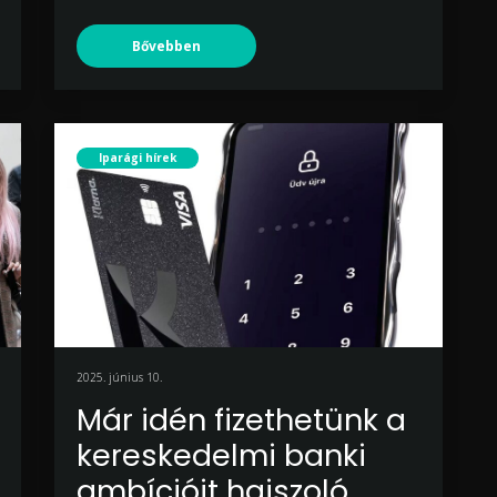
Bővebben
Iparági hírek
2025. június 10.
Már idén fizethetünk a
kereskedelmi banki
ambícióit hajszoló