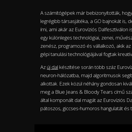
A számítógépek már bebizonyították, hogy le
legrégibb társasjátéka, a GO bajnokát is, 
írni, ami akár az Eurovíziós Dalfesztiválon 
egy különleges technológiai, zenei, művészi
zenész, programozó és vállalkozó, akik az 
gépi tanulási technológiájával fogtak kreatí
Az
új dal
készítése során több száz Eurovízi
neuron-hálózatba, majd algoritmusok segí
alkottak. Ezek közül néhány gondosan kivá
meg a Blue Jeans & Bloody Tears című szá
által komponált dal magát az Eurovíziós Da
pátoszos, giccses-humoros hangulatát és 