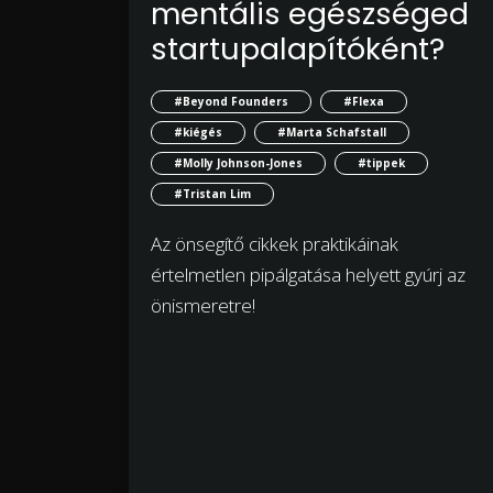
mentális egészséged
startupalapítóként?
#Beyond Founders
#Flexa
#kiégés
#Marta Schafstall
#Molly Johnson-Jones
#tippek
#Tristan Lim
Az önsegítő cikkek praktikáinak
értelmetlen pipálgatása helyett gyúrj az
önismeretre!