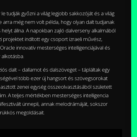
 tudják győzni a világ legjobb sakkozóját és a világ
de arra még nem volt példa, hogy olyan dalt tudjanak
is helyt állna. A napokban zajló dalverseny alkalmából
 projektet indított egy csoport izraeli művész,
Oracle innovatív mesterséges intelligenciájával és
v alkotásba.
ós dalt – dallamot és dalszöveget – tápláltak egy
tségével több ezer új hangsort és szövegsorokat
lasztott zenei egység összeolvasztásából született
m. A teljes mértékben mesterséges intelligencia
lfesztivált ünnepli, annak melodrámáját, sokszor
trükkös megoldásait.