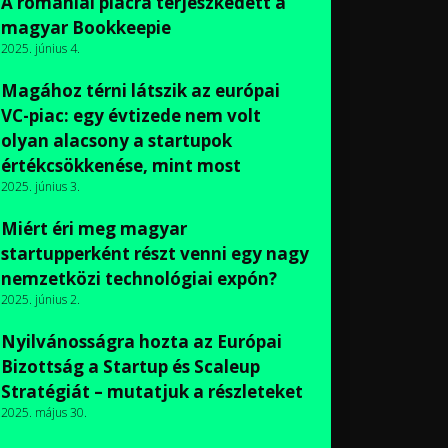
A romániai piacra terjeszkedett a
magyar Bookkeepie
2025. június 4.
Magához térni látszik az európai
VC-piac: egy évtizede nem volt
olyan alacsony a startupok
értékcsökkenése, mint most
2025. június 3.
Miért éri meg magyar
startupperként részt venni egy nagy
nemzetközi technológiai expón?
2025. június 2.
Nyilvánosságra hozta az Európai
Bizottság a Startup és Scaleup
Stratégiát – mutatjuk a részleteket
2025. május 30.