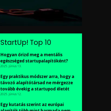
StartUp! Top 10
Hogyan őrizd meg a mentális
egészséged startupalapítóként?
2025. június 13.
Egy praktikus módszer arra, hogy a
távozó alapítótársad ne mérgezze
tovább évekig a startupod életét
2025. június 12.
Egy kutatás szerint az európai
alapítók több mint harmada nem