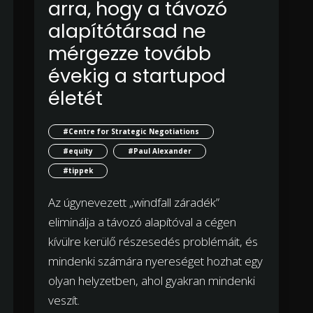
arra, hogy a távozó
alapítótársad ne
mérgezze tovább
évekig a startupod
életét
#Centre for Strategic Negotiations
#equity
#Paul Alexander
#tippek
Az úgynevezett „windfall záradék”
eliminálja a távozó alapítóval a cégen
kívülre kerülő részesedés problémáit, és
mindenki számára nyereséget hozhat egy
olyan helyzetben, ahol gyakran mindenki
veszít.