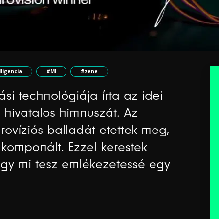
ligencia
#MI
#zene
si technológiája írta az idei
m hivatalos himnuszát. Az
rovíziós balladát etettek meg,
 komponált. Ezzel kerestek
hogy mi tesz emlékezetessé egy