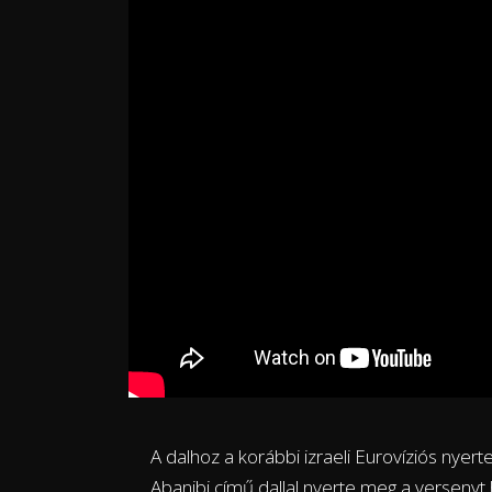
A dalhoz a korábbi izraeli Eurovíziós nyert
Abanibi című dallal nyerte meg a verseny