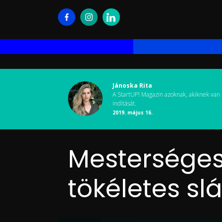
Jánoska Rita
A StartUP! Magazin azoknak, akiknek van 
indítását.
2019. május 16.
Mesterséges 
tökéletes sl