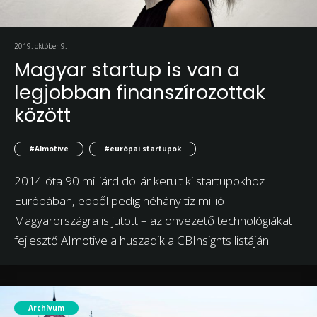
2019. október 9.
Magyar startup is van a
legjobban finanszírozottak
között
#AImotive
#európai startupok
2014 óta 90 milliárd dollár került ki startupokhoz
Európában, ebből pedig néhány tíz millió
Magyarországra is jutott – az önvezető technológiákat
fejlesztő AImotive a huszadik a CBInsights listáján.
Archívum