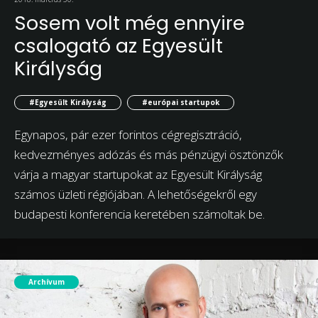
Sosem volt még ennyire
csalogató az Egyesült
Királyság
#Egyesült Királyság
#európai startupok
Egynapos, pár ezer forintos cégregisztráció,
kedvezményes adózás és más pénzügyi ösztönzők
várja a magyar startupokat az Egyesült Királyság
számos üzleti régiójában. A lehetőségekről egy
budapesti konferencia keretében számoltak be.
Archívum