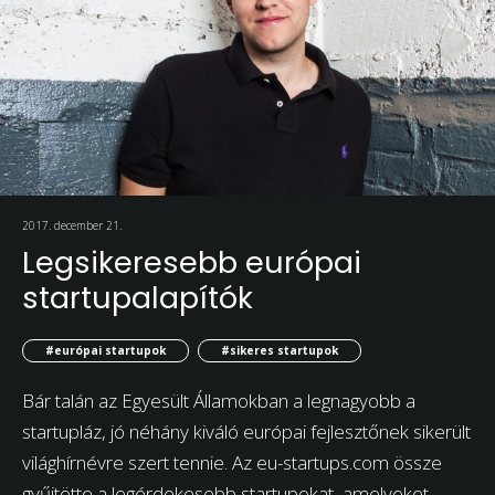
2017. december 21.
Legsikeresebb európai
startupalapítók
#európai startupok
#sikeres startupok
Bár talán az Egyesült Államokban a legnagyobb a
startupláz, jó néhány kiváló európai fejlesztőnek sikerült
világhírnévre szert tennie. Az eu-startups.com össze
gyűjtötte a legérdekesebb startupokat, amelyeket