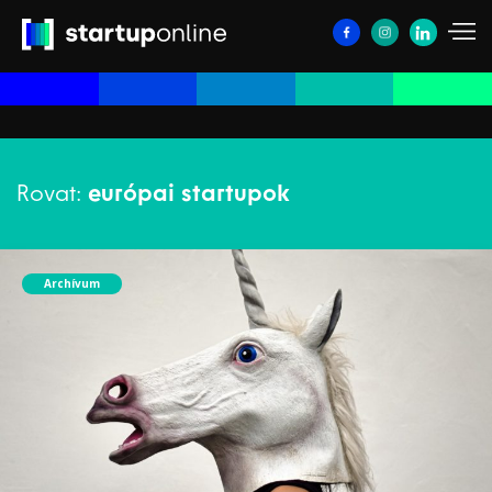
Rovat:
európai startupok
Archívum