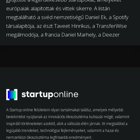
európaiak alapítottak és vittek sikerre. A listán
megtalálható a svéd nemzetiségű Daniel Ek, a Spotify
társalapítója, az észt Taveet Hinrikus, a TransferWise
megálmodója, a francia Daniel Marhely, a Deezer
A Startup online felületein olyan tartalmakat találsz, amelyek mélyebb
betekintést nyújtanak az innovációs ökoszisztéma kulisszái mögé, valamint
inspiráló történeteket azoktól, akik a változás élén járnak. Itt megtalálod a
legújabb trendeket, technológiai fejleményeket, valamint a hazai és
nemzetközi ökoszisztéma legfrissebb eredményeit.