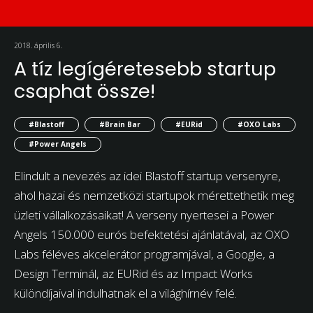
2018. április 6.
A tíz legígéretesebb startup
csaphat össze!
#Blastoff
#Brain Bar
#EURid
#OXO Labs
#Power Angels
Elindult a nevezés az idei Blastoff startup versenyre,
ahol hazai és nemzetközi startupok mérettethetik meg
üzleti vállalkozásaikat! A verseny nyertesei a Power
Angels 150.000 eurós befektetési ajánlatával, az OXO
Labs féléves akcelerátor programjával, a Google, a
Design Terminál, az EURid és az Impact Works
különdíjaival indulhatnak el a világhírnév felé.