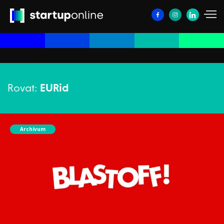
Rovat:
EURid
Archívum