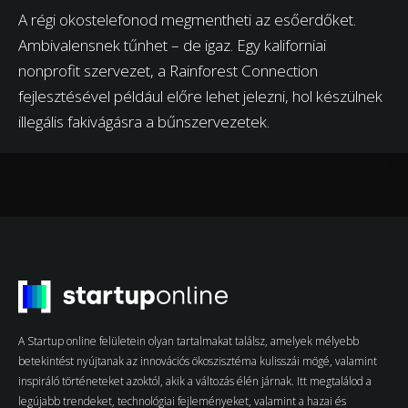
A régi okostelefonod megmentheti az esőerdőket.
Ambivalensnek tűnhet – de igaz. Egy kaliforniai
nonprofit szervezet, a Rainforest Connection
fejlesztésével például előre lehet jelezni, hol készülnek
illegális fakivágásra a bűnszervezetek.
A Startup online felületein olyan tartalmakat találsz, amelyek mélyebb
betekintést nyújtanak az innovációs ökoszisztéma kulisszái mögé, valamint
inspiráló történeteket azoktól, akik a változás élén járnak. Itt megtalálod a
legújabb trendeket, technológiai fejleményeket, valamint a hazai és