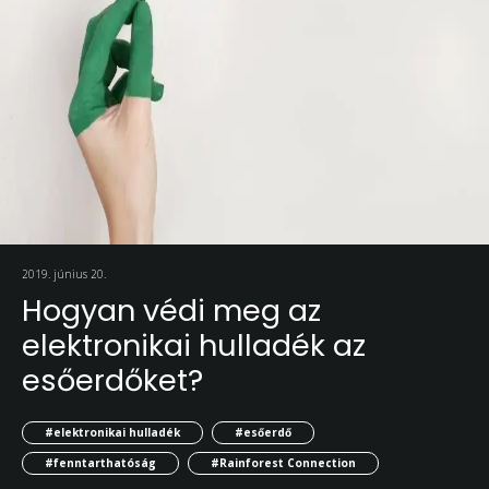
2019. június 20.
Hogyan védi meg az
elektronikai hulladék az
esőerdőket?
#elektronikai hulladék
#esőerdő
#fenntarthatóság
#Rainforest Connection