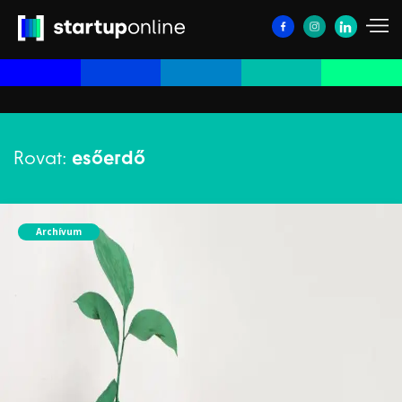
Rovat:
esőerdő
Archívum