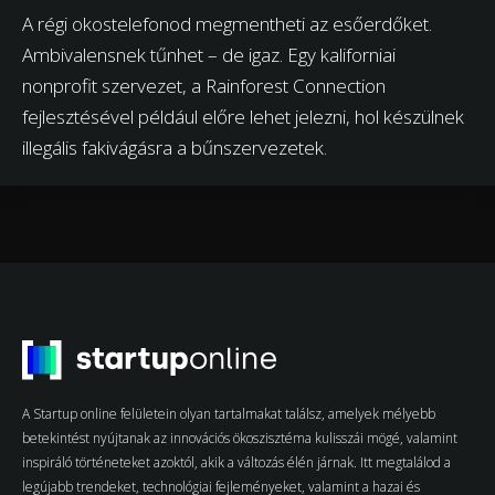
A régi okostelefonod megmentheti az esőerdőket.
Ambivalensnek tűnhet – de igaz. Egy kaliforniai
nonprofit szervezet, a Rainforest Connection
fejlesztésével például előre lehet jelezni, hol készülnek
illegális fakivágásra a bűnszervezetek.
A Startup online felületein olyan tartalmakat találsz, amelyek mélyebb
betekintést nyújtanak az innovációs ökoszisztéma kulisszái mögé, valamint
inspiráló történeteket azoktól, akik a változás élén járnak. Itt megtalálod a
legújabb trendeket, technológiai fejleményeket, valamint a hazai és