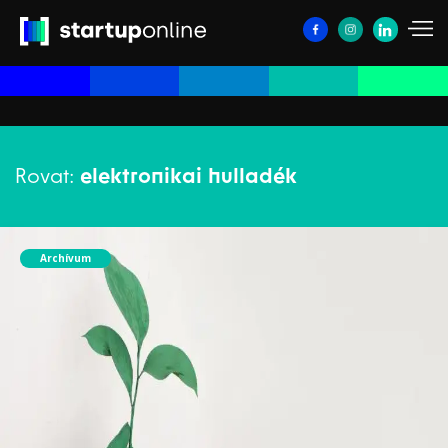
Rovat:
elektronikai hulladék
Archívum