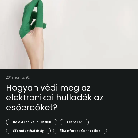
2019. június 20.
Hogyan védi meg az
elektronikai hulladék az
esőerdőket?
#elektronikai hulladék
#esőerdő
#fenntarthatóság
#Rainforest Connection