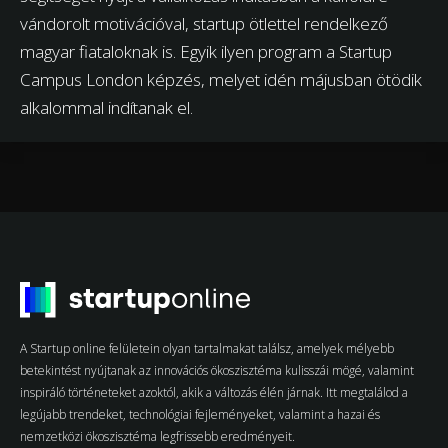
vándorolt motivációval, startup ötlettel rendelkező
magyar fiataloknak is. Egyik ilyen program a Startup
Campus London képzés, melyet idén májusban ötödik
alkalommal indítanak el.
A Startup online felületein olyan tartalmakat találsz, amelyek mélyebb
betekintést nyújtanak az innovációs ökoszisztéma kulisszái mögé, valamint
inspiráló történeteket azoktól, akik a változás élén járnak. Itt megtalálod a
legújabb trendeket, technológiai fejleményeket, valamint a hazai és
nemzetközi ökoszisztéma legfrissebb eredményeit.