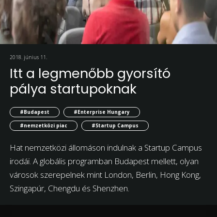
2018. június 11.
Itt a legmenőbb gyorsító
pálya startupoknak
#Budapest
#Enterprise Hungary
#nemzetközi piac
#Startup Campus
Hat nemzetközi állomáson indulnak a Startup Campus
irodái. A globális programban Budapest mellett, olyan
városok szerepelnek mint London, Berlin, Hong Kong,
Szingapúr, Chengdu és Shenzhen.