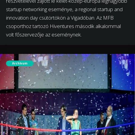
részvételével zajlott le kelet-közép-európa legnagyobb
startup networking eseménye, a regional startup and
innovation day csütörtökön a Vigadóban. Az MFB
csoporthoz tartozó Hiventures második alkalommal
volt főszervezője az eseménynek.
Archívum