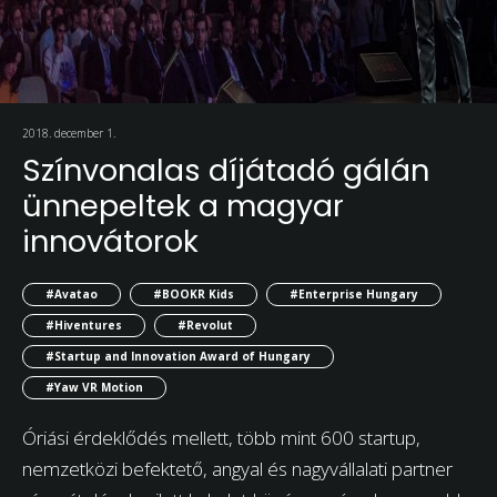
2018. december 1.
Színvonalas díjátadó gálán
ünnepeltek a magyar
innovátorok
#Avatao
#BOOKR Kids
#Enterprise Hungary
#Hiventures
#Revolut
#Startup and Innovation Award of Hungary
#Yaw VR Motion
Óriási érdeklődés mellett, több mint 600 startup,
nemzetközi befektető, angyal és nagyvállalati partner