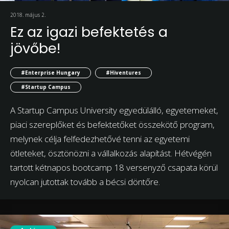
2018. május 2.
Ez az igazi befektetés a
jövőbe!
#Enterprise Hungary
#Hiventures
#Startup Campus
A Startup Campus University egyedülálló, egyetemeket,
piaci szereplőket és befektetőket összekötő program,
melynek célja felfedezhetővé tenni az egyetemi
ötleteket, ösztönözni a vállalkozás alapítást. Hétvégén
tartott kétnapos bootcamp 18 versenyző csapata körül
nyolcan jutottak tovább a bécsi döntőre.