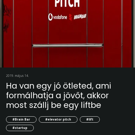
2019. május 14.
Ha van egy jó ötleted, ami
formálhatja a jövőt, akkor
most szállj be egy liftbe
#Brain Bar
#elevator pitch
#lift
#startup