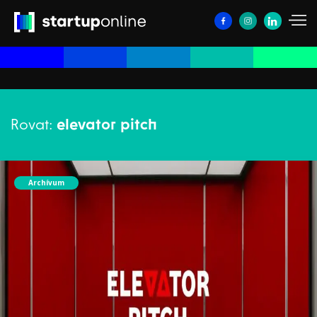
Rovat:
elevator pitch
Archívum