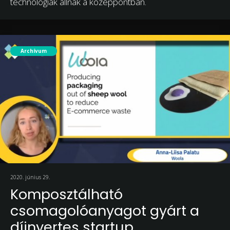
technológiák állnak a középpontban.
Archívum
2020. június 29.
Komposztálható
csomagolóanyagot gyárt a
díjnyertes startup