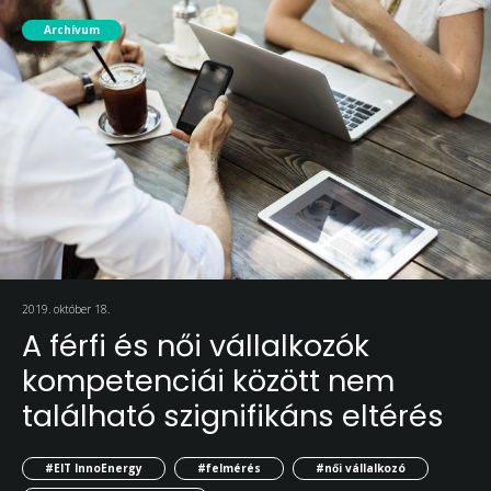
Archívum
2019. október 18.
A férfi és női vállalkozók
kompetenciái között nem
található szignifikáns eltérés
#EIT InnoEnergy
#felmérés
#női vállalkozó