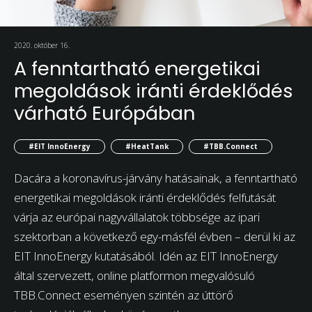
2020. október 16.
A fenntartható energetikai
megoldások iránti érdeklődés
várható Európában
#EIT InnoEnergy
#HeatTank
#TBB.Connect
Dacára a koronavírus-járvány hatásainak, a fenntartható
energetikai megoldások iránti érdeklődés felfutását
várja az európai nagyvállalatok többsége az ipari
szektorban a következő egy-másfél évben – derül ki az
EIT InnoEnergy kutatásából. Idén az EIT InnoEnergy
által szervezett, online platformon megvalósuló
TBB.Connect eseményen szintén az úttörő