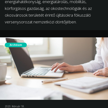
energiahatékonyság, energiatárolás, mobilitás,
körforgásos gazdaság, az okostechnológiák és az
okosvárosok területét érintő újításokra fókuszáló
versenysorozat nemzetközi döntőjében.
Archívum
2020. február 18.