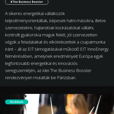
#The Business Booster
A sikeres energetikai vállalkozók
teljesítményorientáltak, képesek hatni másokra, illetve
szervezetekre, hajlandóak kockázatokat vállalni,
kontrollt gyakorolva maguk felett, jól szervezetten
végzik a feladataikat és elkötelezettek a csapatmunka
iránt – áll az EIT támogatásával működő EIT InnoEnergy
felmérésében, amelynek eredményeit Európa egyik
legfontosabb energetikai és innovációs
seregszemléjén, az idei The Business Booster
rendezvényen mutatták be Párizsban.
Archívum