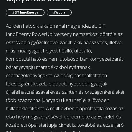
#EIT InnoEnergy
#Woola
Az idén hatodik alkalommal megrendezett EIT
InnoEnergy PowerUp! verseny nemzetközi döntője az
észt Woola győzelmével zárult, akik habszivacs, illetve
más műanyagok helyett hőálló, ütésálló,
komposztálható és nem utolsósorban környezetbarát
báránygyapjú maradékokból gyártanak
csomagolóanyagokat. Az eddig használhatatlan
feleslegként kezelt, eldobott nyesedék gyapjak
újrafelhasználásával éves szinten és országonként akár
több száz tonna juhgyapjú kerülheti el a jövőben
hulladéklerakókat. A múlt évben alapított vállalkozás az
első hely megszerzésével kiérdemelte az Év kelet-és
közép európai startupja címet is, továbbá az ezzel járó