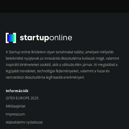
A Startup online felületein olyan tartalmakat találsz, amelyek mélyebb
betekintést nyújtanak az innovációs ökoszisztéma kulisszái mögé, valamint
inspiráló történeteket azoktól, akik a változás élén járnak. Itt megtalálod a
legújabb trendeket, technológiai fejleményeket, valamint a hazai és
nemzetközi ökoszisztéma legfrissebb eredményeit.
Információk
GITEX EUROPE 2025
Médiaajánlat
Impresszum
Adatvédelmi nyilatkozat