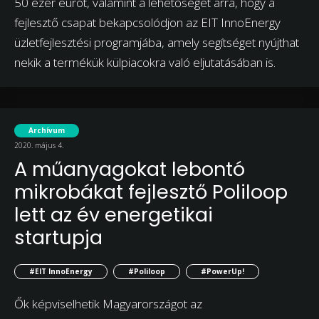
50 ezer eurót, valamint a lehetőséget arra, hogy a
fejlesztő csapat bekapcsolódjon az EIT InnoEnergy
üzletfejlesztési programjába, amely segítséget nyújthat
nekik a termékük külpiacokra való eljutatásában is.
Archívum
2020. május 4.
A műanyagokat lebontó
mikrobákat fejlesztő Poliloop
lett az év energetikai
startupja
#EIT InnoEnergy
#Poliloop
#PowerUp!
Ők képviselhetik Magyarországot az