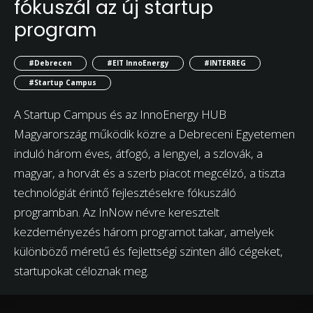
fókuszál az új startup
program
#Debrecen
#EIT InnoEnergy
#INTERREG
#Startup Campus
A Startup Campus és az InnoEnergy HUB
Magyarország működik közre a Debreceni Egyetemen
induló három éves, átfogó, a lengyel, a szlovák, a
magyar, a horvát és a szerb piacot megcélzó, a tiszta
technológiát érintő fejlesztésekre fókuszáló
programban. Az InNow névre keresztelt
kezdeményezés három programot takar, amelyek
különböző méretű és fejlettségi szinten álló cégeket,
startupokat céloznak meg.