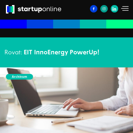
Rovat:
EIT InnoEnergy PowerUp!
Archívum