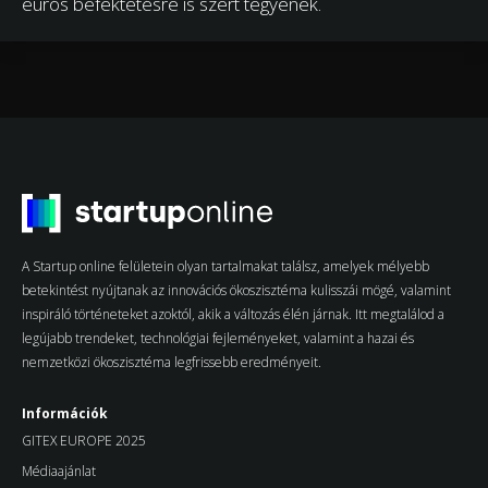
eurós befektetésre is szert tegyenek.
A Startup online felületein olyan tartalmakat találsz, amelyek mélyebb
betekintést nyújtanak az innovációs ökoszisztéma kulisszái mögé, valamint
inspiráló történeteket azoktól, akik a változás élén járnak. Itt megtalálod a
legújabb trendeket, technológiai fejleményeket, valamint a hazai és
nemzetközi ökoszisztéma legfrissebb eredményeit.
Információk
GITEX EUROPE 2025
Médiaajánlat