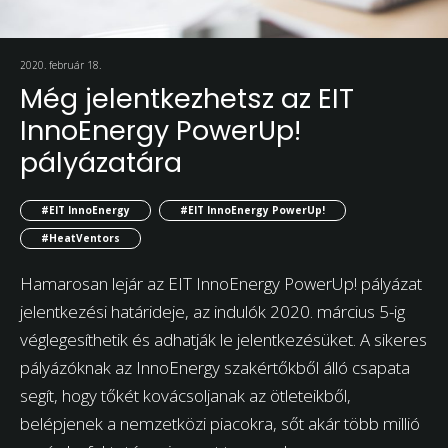
2020. február 18.
Még jelentkezhetsz az EIT
InnoEnergy PowerUp!
pályázatára
#EIT InnoEnergy
#EIT InnoEnergy PowerUp!
#HeatVentors
Hamarosan lejár az EIT InnoEnergy PowerUp! pályázat
jelentkezési határideje, az indulók 2020. március 5-ig
véglegesíthetik és adhatják le jelentkezésüket. A sikeres
pályázóknak az InnoEnergy szakértőkből álló csapata
segít, hogy tőkét kovácsoljanak az ötleteikből,
belépjenek a nemzetközi piacokra, sőt akár több millió