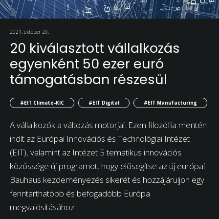
2021. október 20.
20 kiválasztott vállalkozás
egyenként 50 ezer euró
támogatásban részesül
#EIT Climate-KIC
#EIT Digital
#EIT Manufacturing
A vállalkozók a változás motorjai. Ezen filozófia mentén
indít az Európai Innovációs és Technológiai Intézet
(EIT), valamint az Intézet 5 tematikus innovációs
közössége új programot, hogy elősegítse az új európai
Bauhaus kezdeményezés sikerét és hozzájáruljon egy
fenntarthatóbb és befogadóbb Európa
megvalósításához.