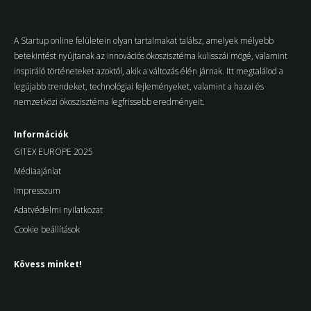
A Startup online felületein olyan tartalmakat találsz, amelyek mélyebb
betekintést nyújtanak az innovációs ökoszisztéma kulisszái mögé, valamint
inspiráló történeteket azoktól, akik a változás élén járnak. Itt megtalálod a
legújabb trendeket, technológiai fejleményeket, valamint a hazai és
nemzetközi ökoszisztéma legfrissebb eredményeit.
Információk
GITEX EUROPE 2025
Médiaajánlat
Impresszum
Adatvédelmi nyilatkozat
Cookie beállítások
Kövess minket!