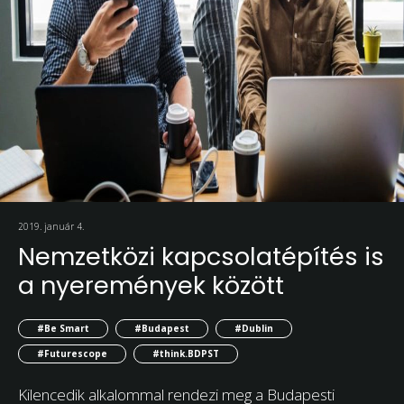
2019. január 4.
Nemzetközi kapcsolatépítés is
a nyeremények között
#Be Smart
#Budapest
#Dublin
#Futurescope
#think.BDPST
Kilencedik alkalommal rendezi meg a Budapesti