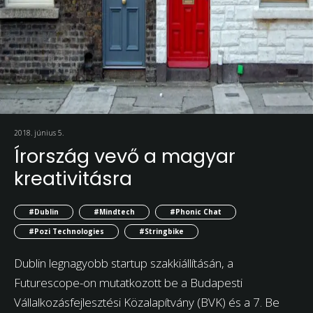
2018. június 5.
Írország vevő a magyar
kreativitásra
#Dublin
#Mindtech
#Phonic Chat
#Pozi Technologies
#Stringbike
Dublin legnagyobb startup szakkiállításán, a
Futurescope-on mutatkozott be a Budapesti
Vállalkozásfejlesztési Közalapítvány (BVK) és a 7. Be