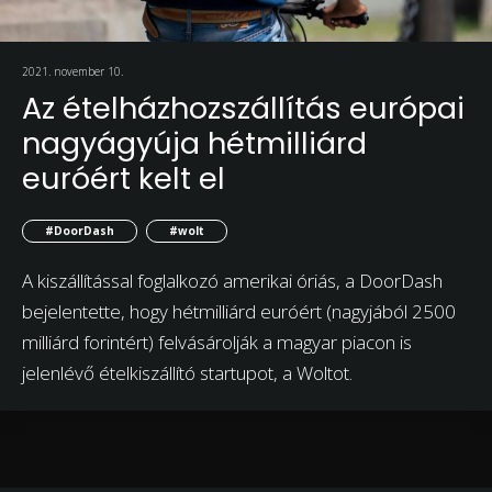
2021. november 10.
Az ételházhozszállítás európai
nagyágyúja hétmilliárd
euróért kelt el
#DoorDash
#wolt
A kiszállítással foglalkozó amerikai óriás, a DoorDash
bejelentette, hogy hétmilliárd euróért (nagyjából 2500
milliárd forintért) felvásárolják a magyar piacon is
jelenlévő ételkiszállító startupot, a Woltot.