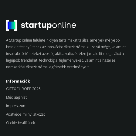
A Startup online felületein olyan tartalmakat találsz, amelyek mélyebb
betekintést nyújtanak az innovációs ökoszisztéma kulisszái mögé, valamint
inspiráló történeteket azoktól, akik a változás élén járnak. Itt megtalálod a
legújabb trendeket, technológiai fejleményeket, valamint a hazai és
nemzetközi ökoszisztéma legfrissebb eredményeit.
Információk
GITEX EUROPE 2025
Médiaajánlat
Impresszum
Adatvédelmi nyilatkozat
Cookie beállítások