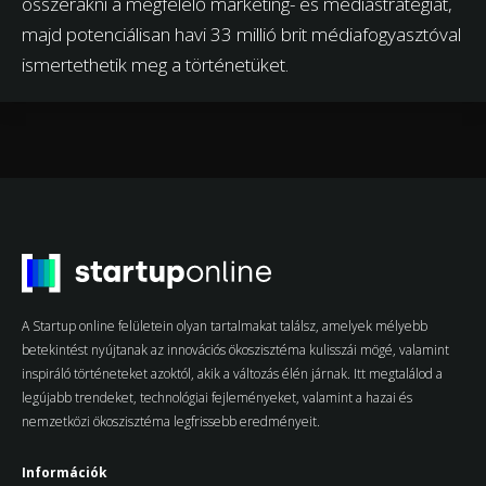
összerakni a megfelelő marketing- és médiastratégiát,
majd potenciálisan havi 33 millió brit médiafogyasztóval
ismertethetik meg a történetüket.
A Startup online felületein olyan tartalmakat találsz, amelyek mélyebb
betekintést nyújtanak az innovációs ökoszisztéma kulisszái mögé, valamint
inspiráló történeteket azoktól, akik a változás élén járnak. Itt megtalálod a
legújabb trendeket, technológiai fejleményeket, valamint a hazai és
nemzetközi ökoszisztéma legfrissebb eredményeit.
Információk