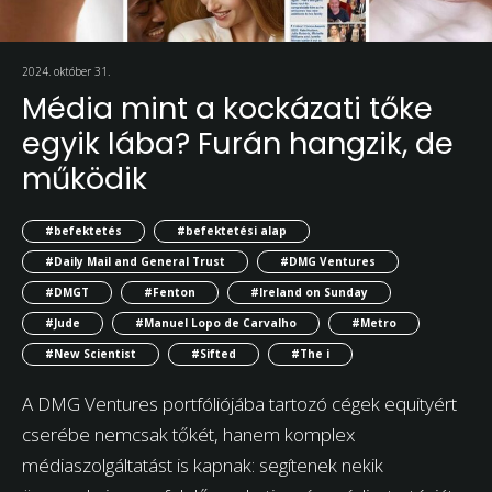
2024. október 31.
Média mint a kockázati tőke
egyik lába? Furán hangzik, de
működik
#befektetés
#befektetési alap
#Daily Mail and General Trust
#DMG Ventures
#DMGT
#Fenton
#Ireland on Sunday
#Jude
#Manuel Lopo de Carvalho
#Metro
#New Scientist
#Sifted
#The i
A DMG Ventures portfóliójába tartozó cégek equityért
cserébe nemcsak tőkét, hanem komplex
médiaszolgáltatást is kapnak: segítenek nekik