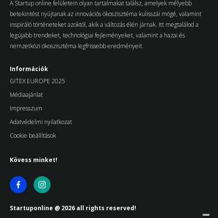
A Startup online felületein olyan tartalmakat találsz, amelyek mélyebb
betekintést nyújtanak az innovációs ökoszisztéma kulisszái mögé, valamint
inspiráló történeteket azoktól, akik a változás élén járnak. Itt megtalálod a
legújabb trendeket, technológiai fejleményeket, valamint a hazai és
nemzetközi ökoszisztéma legfrissebb eredményeit.
Információk
GITEX EUROPE 2025
Médiaajánlat
Impresszum
Adatvédelmi nyilatkozat
Cookie beállítások
Kövess minket!
Startuponline @ 2026 all rights reserved!