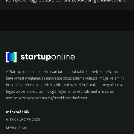
A Startup online felületein olyan tartalmakat találsz, amelyek mélyebb
betekintést nyújtanak az innovációs ökoszisztéma kulisszái mögé, valamint
inspiráló történeteket azoktól, akik a változás élén járnak. Itt megtalálod a
legújabb trendeket, technológiai fejleményeket, valamint a hazai és
nemzetközi ökoszisztéma legfrissebb eredményeit.
Információk
GITEX EUROPE 2025
Médiaajánlat