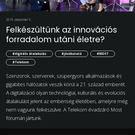
2019. december 5.
Felkészültünk az innovációs
forradalom utáni életre?
#digitális átalakulás
#jövőkutató
#MOST
#Telekom
Szenzorok, szerverek, szupergyors alkalmazások és
gigabites hálózatok veszik körül a 21. század emberét.
A digitalizáció olyan technológiai, kulturális és evolúciós
átalakulást jelent az emberiség életében, amelyre még
nem vagyunk felkészülve. A Telekom évadzáró Most
fórumán jártunk.