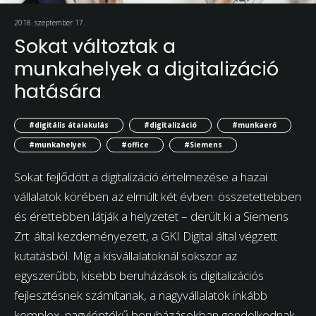
2018. szeptember 17.
Sokat változtak a
munkahelyek a digitalizáció
hatására
#digitális átalakulás
#digitalizáció
#munkaerő
#munkahelyek
#office
#Siemens
Sokat fejlődött a digitalizáció értelmezése a hazai
vállalatok körében az elmúlt két évben: összetettebben
és érettebben látják a helyzetet – derült ki a Siemens
Zrt. által kezdeményezett, a GKI Digital által végzett
kutatásból. Míg a kisvállalatoknál sokszor az
egyszerűbb, kisebb beruházások is digitalizációs
fejlesztésnek számítanak, a nagyvállalatok inkább
komplex, nagyléptékű beruházásokban gondolkodnak.