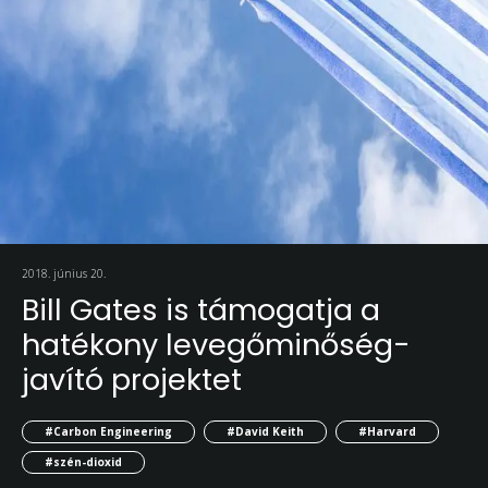
2018. június 20.
Bill Gates is támogatja a
hatékony levegőminőség-
javító projektet
#Carbon Engineering
#David Keith
#Harvard
#szén-dioxid