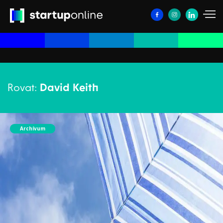
Rovat:
David Keith
Archívum