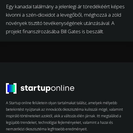
Egy kanadai találmány a jelenlegi ár töredékéért képes
kivonni a szén-dioxidot a levegőből, méghozzá a zöld
növények tisztító tevékenységének utánzásával. A
projekt finanszírozásába Bill Gates is beszállt.
A Startup online felületein olyan tartalmakat találsz, amelyek mélyebb
betekintést nyújtanak az innovációs ökoszisztéma kulisszái mögé, valamint
inspiráló történeteket azoktól, akik a változás élén járnak. Itt megtalálod a
legújabb trendeket, technológiai fejleményeket, valamint a hazai és
nemzetközi ökoszisztéma legfrissebb eredményeit.