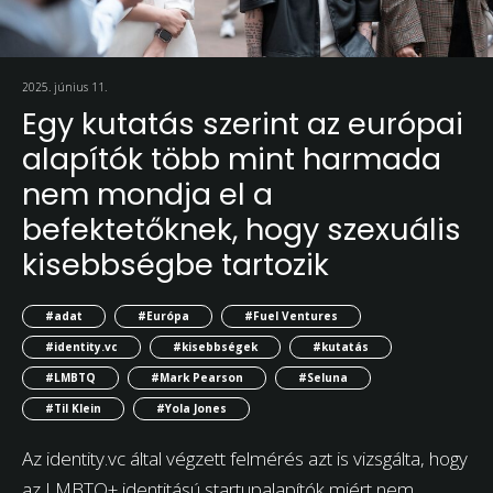
2025. június 11.
Egy kutatás szerint az európai
alapítók több mint harmada
nem mondja el a
befektetőknek, hogy szexuális
kisebbségbe tartozik
#adat
#Európa
#Fuel Ventures
#identity.vc
#kisebbségek
#kutatás
#LMBTQ
#Mark Pearson
#Seluna
#Til Klein
#Yola Jones
Az identity.vc által végzett felmérés azt is vizsgálta, hogy
az LMBTQ+ identitású startupalapítók miért nem