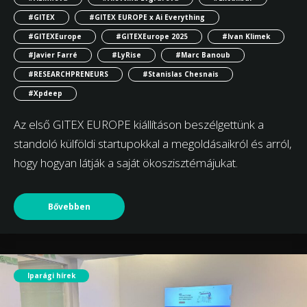
#GITEX
#GITEX EUROPE x Ai Everything
#GITEXEurope
#GITEXEurope 2025
#Ivan Klimek
#Javier Farré
#LyRise
#Marc Banoub
#RESEARCHPRENEURS
#Stanislas Chesnais
#Xpdeep
Az első GITEX EUROPE kiállításon beszélgettünk a
standoló külföldi startupokkal a megoldásaikról és arról,
hogy hogyan látják a saját ökoszisztémájukat.
Bővebben
Iparági hírek