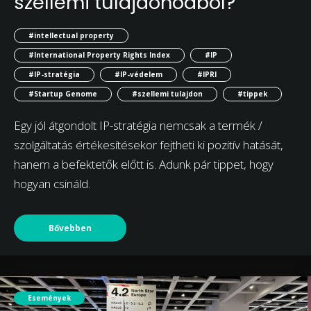
szellemi tulajdonodból?
#intellectual property
#International Property Rights Index
#IP
#IP-stratégia
#IP-védelem
#IPRI
#Startup Genome
#szellemi tulajdon
#tippek
Egy jól átgondolt IP-stratégia nemcsak a termék /
szolgáltatás értékesítésekor fejtheti ki pozitív hatását,
hanem a befektetők előtt is. Adunk pár tippet, hogy
hogyan csináld.
Bővebben
Események