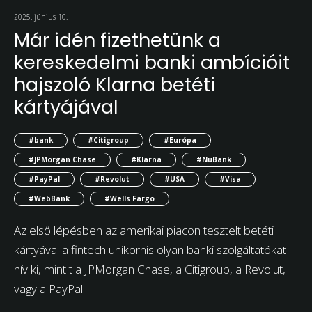
2025. június 10.
Már idén fizethetünk a
kereskedelmi banki ambícióit
hajszoló Klarna betéti
kártyájával
#bank
#Citigroup
#Európa
#JPMorgan Chase
#Klarna
#NuBank
#PayPal
#Revolut
#USA
#Visa
#WebBank
#Wells Fargo
Az első lépésben az amerikai piacon tesztelt betéti
kártyával a fintech unikornis olyan banki szolgáltatókat
hív ki, mint t a JPMorgan Chase, a Citigroup, a Revolut,
vagy a PayPal.