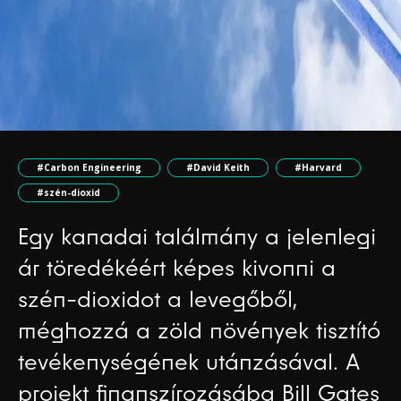
#Carbon Engineering
#David Keith
#Harvard
#szén-dioxid
Egy kanadai találmány a jelenlegi
ár töredékéért képes kivonni a
szén-dioxidot a levegőből,
méghozzá a zöld növények tisztító
tevékenységének utánzásával. A
projekt finanszírozásába Bill Gates