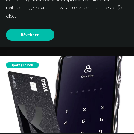
nyílnak meg szexuális hovatartozásukról a befektetők
előtt.
Bővebben
Iparági hírek