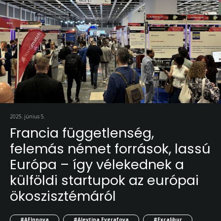
2025. június 5.
Francia függetlenség,
felemás német források, lassú
Európa – így vélekednek a
külföldi startupok az európai
ökoszisztémáról
#AEInnova
#Alevtina Evgrafova
#Excalibur