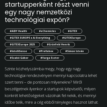
startupperként részt venni
egy nagy nemzetközi
technológiai expón?
#AIDY Health
#eChemicles
#GITEX
#GITEX EUROPE x Ai Everything
#GITEXEurope
#GITEXEurope 2025
#Grünfeld Henrik
#IntelliSense
#Prefixbox
#Simon István
#Szabó Gábor
#Varga Eszter
Szinte közhelyszámba megy, hogy egy nagy
technológiai rendezvényen mennyi kapcsolatra lehet
szert tenni – de pontosan milyenekre? Miről
beszélgetnek ilyenkor a startupok képviselői, milyen
konkrét lehetőségeket vázolnak fel nekik, és mennyi
időbe telik, mire a cég ebből tényleges hasznot láthat.