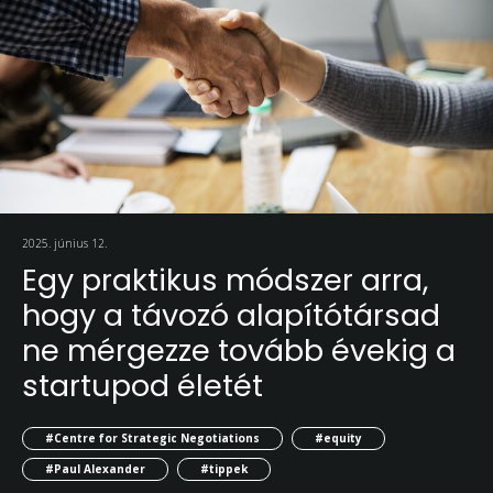
2025. június 12.
Egy praktikus módszer arra,
hogy a távozó alapítótársad
ne mérgezze tovább évekig a
startupod életét
#Centre for Strategic Negotiations
#equity
#Paul Alexander
#tippek