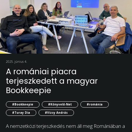
2025. június 4.
A romániai piacra
terjeszkedett a magyar
Bookkeepie
#Bookkeepie
#Könyvelő-Net
#románia
#Turay Dia
#Vizsy András
A nemzetközi terjeszkedés nem áll meg Romániában a