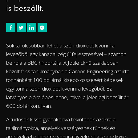
is beszállt.
Sokkal olcsóbban lehet a szén-dioxidot kivonni a
levegőből egy kanadai cég új fejlesztésével – számolt
be róla a BBC hírportálja. A Joule című szaklapban
közölt friss tanulmányban a Carbon Engineering azt írta,
tonnánként 100 dollárnál kisebb összegért képesek
egy tonna szén-dioxidot kivonni a levegőből. Ez
látványos előrelépés lenne, mivel a jelenlegi becsült ár
600 dollár körül van.
A tudósok kissé gyanakodva tekintenek azokra a
találmányokra, amelyek veszélyesnek tűnnek és
amelyekkel el lehetne vonni a figyelmet a szén-dioxid-