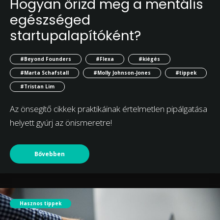
Hogyan őrizd meg a mentális
egészséged
startupalapítóként?
#Beyond Founders
#Flexa
#kiégés
#Marta Schafstall
#Molly Johnson-Jones
#tippek
#Tristan Lim
Az önsegítő cikkek praktikáinak értelmetlen pipálgatása
helyett gyúrj az önismeretre!
Bővebben
Hasznos tippek