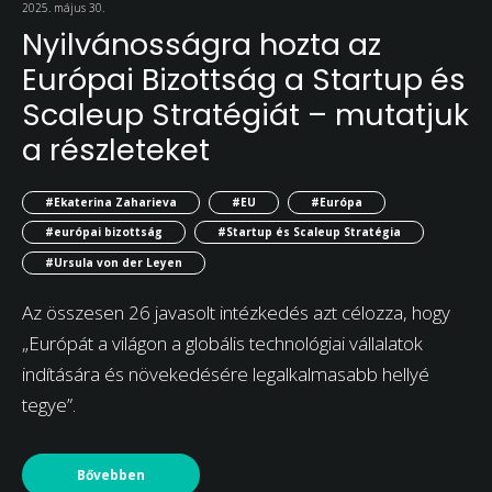
2025. május 30.
Nyilvánosságra hozta az
Európai Bizottság a Startup és
Scaleup Stratégiát – mutatjuk
a részleteket
#Ekaterina Zaharieva
#EU
#Európa
#európai bizottság
#Startup és Scaleup Stratégia
#Ursula von der Leyen
Az összesen 26 javasolt intézkedés azt célozza, hogy
„Európát a világon a globális technológiai vállalatok
indítására és növekedésére legalkalmasabb hellyé
tegye”.
Bővebben