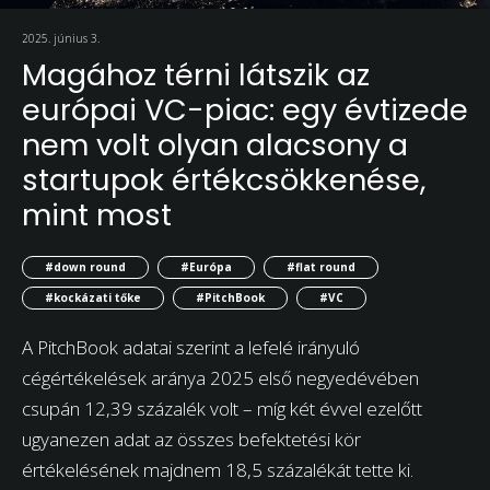
2025. június 3.
Magához térni látszik az
európai VC-piac: egy évtizede
nem volt olyan alacsony a
startupok értékcsökkenése,
mint most
#down round
#Európa
#flat round
#kockázati tőke
#PitchBook
#VC
A PitchBook adatai szerint a lefelé irányuló
cégértékelések aránya 2025 első negyedévében
csupán 12,39 százalék volt – míg két évvel ezelőtt
ugyanezen adat az összes befektetési kör
értékelésének majdnem 18,5 százalékát tette ki.