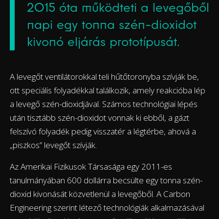
2015 óta működteti a levegőből
napi egy tonna szén-dioxidot
kivonó eljárás prototípusát.
A levegőt ventilátorokkal teli hűtőtoronyba szívják be,
ott speciális folyadékkal találkozik, amely reakcióba lép
a levegő szén-dioxidjával. Számos technológiai lépés
után tisztább szén-dioxidot vonnak ki ebből, a gázt
felszívó folyadék pedig visszatér a légtérbe, ahová a
„piszkos” levegőt szívják.
Az Amerikai Fizikusok Társasága egy 2011-es
tanulmányában 600 dollárra becsülte egy tonna szén-
dioxid kivonását közvetlenül a levegőből. A Carbon
Engineering szerint létező technológiák alkalmazásával