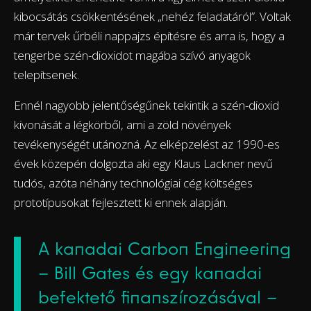
kibocsátás csökkentésének „nehéz feladatáról”. Voltak
már tervek űrbéli nappajzs építésre és arra is, hogy a
tengerbe szén-dioxidot magába szívó anyagok
telepítsenek.
Ennél nagyobb jelentőségűnek tekintik a szén-dioxid
kivonását a légkörből, ami a zöld növények
tevékenységét utánozná. Az elképzelést az 1990-es
évek közepén dolgozta aki egy Klaus Lackner nevű
tudós, azóta néhány technológiai cég költséges
prototípusokat fejlesztett ki ennek alapján.
A kanadai Carbon Engineering
– Bill Gates és egy kanadai
befektető finanszírozásával –