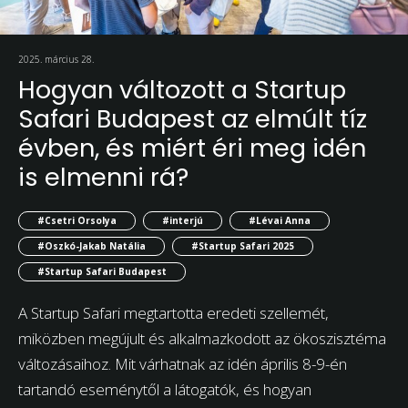
2025. március 28.
Hogyan változott a Startup
Safari Budapest az elmúlt tíz
évben, és miért éri meg idén
is elmenni rá?
#Csetri Orsolya
#interjú
#Lévai Anna
#Oszkó-Jakab Natália
#Startup Safari 2025
#Startup Safari Budapest
A Startup Safari megtartotta eredeti szellemét,
miközben megújult és alkalmazkodott az ökoszisztéma
változásaihoz. Mit várhatnak az idén április 8-9-én
tartandó eseménytől a látogatók, és hogyan