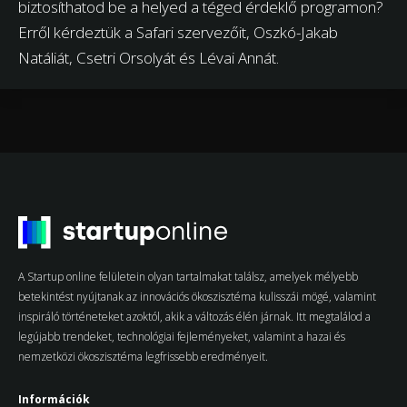
biztosíthatod be a helyed a téged érdeklő programon?
Erről kérdeztük a Safari szervezőit, Oszkó-Jakab
Natáliát, Csetri Orsolyát és Lévai Annát.
A Startup online felületein olyan tartalmakat találsz, amelyek mélyebb
betekintést nyújtanak az innovációs ökoszisztéma kulisszái mögé, valamint
inspiráló történeteket azoktól, akik a változás élén járnak. Itt megtalálod a
legújabb trendeket, technológiai fejleményeket, valamint a hazai és
nemzetközi ökoszisztéma legfrissebb eredményeit.
Információk