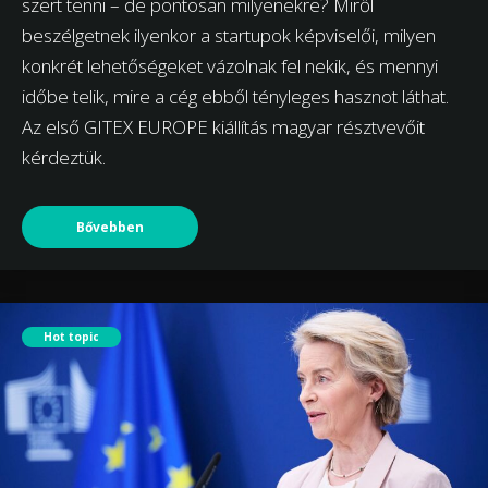
szert tenni – de pontosan milyenekre? Miről
beszélgetnek ilyenkor a startupok képviselői, milyen
konkrét lehetőségeket vázolnak fel nekik, és mennyi
időbe telik, mire a cég ebből tényleges hasznot láthat.
Az első GITEX EUROPE kiállítás magyar résztvevőit
kérdeztük.
Bővebben
Hot topic