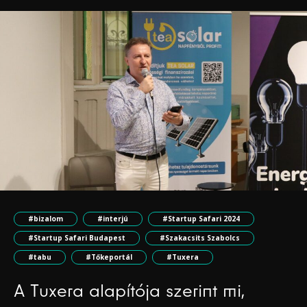
#bizalom
#interjú
#Startup Safari 2024
#Startup Safari Budapest
#Szakacsits Szabolcs
#tabu
#Tőkeportál
#Tuxera
A Tuxera alapítója szerint mi,