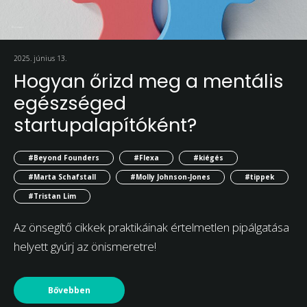
2025. június 13.
Hogyan őrizd meg a mentális
egészséged
startupalapítóként?
#Beyond Founders
#Flexa
#kiégés
#Marta Schafstall
#Molly Johnson-Jones
#tippek
#Tristan Lim
Az önsegítő cikkek praktikáinak értelmetlen pipálgatása
helyett gyúrj az önismeretre!
Bővebben