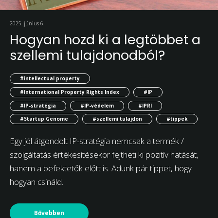
2025. június 6.
Hogyan hozd ki a legtöbbet a
szellemi tulajdonodból?
#intellectual property
#International Property Rights Index
#IP
#IP-stratégia
#IP-védelem
#IPRI
#Startup Genome
#szellemi tulajdon
#tippek
Egy jól átgondolt IP-stratégia nemcsak a termék /
szolgáltatás értékesítésekor fejtheti ki pozitív hatását,
hanem a befektetők előtt is. Adunk pár tippet, hogy
hogyan csináld.
Bővebben