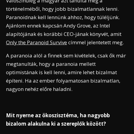
Valószínűleg a magyar azt tanulta meg a
történelméből, hogy jobb bizalmatlannak lenni.
Paranoidnak kell lennünk ahhoz, hogy túléljünk.
Ajánlom ennek kapcsán Andy Grove, az Intel
alapítójának és korábbi CEO-jának könyvét, amit
Only the Paranoid Survive
címmel jelentetett meg.
A paranoia alól a finnek sem kivételek, csak ők már
megtanulták, hogy a paranoia mellett
optimistának is kell lenni, amire lehet bizalmat
építeni. Ha az ember folyamatosan bizalmatlan,
nagyon nehéz előre haladni.
Mit nyerne az ökoszisztéma, ha nagyobb
bizalom alakulna ki a szereplők között?