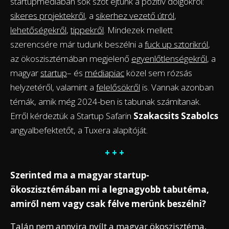
startupmédiában sok szót ejtünk a pozitív dolgokról:
sikeres projektekről
, a
sikerhez vezető útról
,
lehetőségekről
,
tippekről
. Mindezek mellett
szerencsére már tudunk beszélni a
fuck up sztorikról
,
az ökoszisztémában megjelenő
egyenlőtlenségekről
, a
magyar
startup
– és
médiapiac
közel sem rózsás
helyzetéről, valamint a
felelősökről
is. Vannak azonban
témák, amik még 2024-ben is tabunak számítanak.
Erről kérdeztük a Startup Safarin
Szakacsits Szabolcs
angyalbefektetőt, a Tuxera alapítóját.
+ + +
Szerinted ma a magyar startup-
ökoszisztémában mi a legnagyobb tabutéma,
amiről nem vagy csak félve merünk beszélni?
Talán nem annyira nyílt a magyar ökoszisztéma,