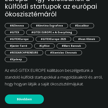
külföldi startupok az európai
ökoszisztémáról
#AEInnova
#Alevtina Evgrafova
#Excalibur
#GITEX
#GITEX EUROPE x Ai Everything
#GITEXEurope
#GITEXEurope 2025
#Ivan Klimek
#Javier Farré
#LyRise
#Marc Banoub
#RESEARCHPRENEURS
#Stanislas Chesnais
#Xpdeep
Az első GITEX EUROPE kiállításon beszélgettünk a
standoló külföldi startupokkal a megoldásaikról és arról,
hogy hogyan látják a saját ökoszisztémájukat.
Bővebben