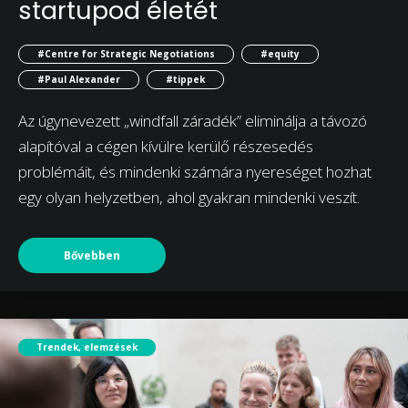
startupod életét
#Centre for Strategic Negotiations
#equity
#Paul Alexander
#tippek
Az úgynevezett „windfall záradék” eliminálja a távozó
alapítóval a cégen kívülre kerülő részesedés
problémáit, és mindenki számára nyereséget hozhat
egy olyan helyzetben, ahol gyakran mindenki veszít.
Bővebben
Trendek, elemzések