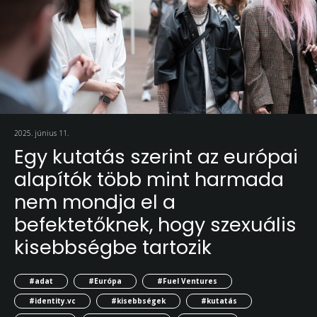
2025. június 11.
Egy kutatás szerint az európai
alapítók több mint harmada
nem mondja el a
befektetőknek, hogy szexuális
kisebbségbe tartozik
#adat
#Európa
#Fuel Ventures
#identity.vc
#kisebbségek
#kutatás