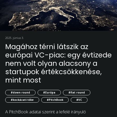
2025. június 3.
Magához térni látszik az
európai VC-piac: egy évtizede
nem volt olyan alacsony a
startupok értékcsökkenése,
mint most
#down round
#Európa
#flat round
#kockázati tőke
#PitchBook
#VC
A PitchBook adatai szerint a lefelé irányuló