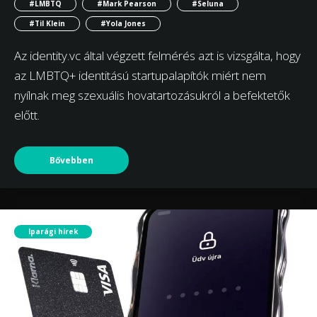
#LMBTQ
#Mark Pearson
#Seluna
#Til Klein
#Yola Jones
Az identity.vc által végzett felmérés azt is vizsgálta, hogy
az LMBTQ+ identitású startupalapítók miért nem
nyílnak meg szexuális hovatartozásukról a befektetők
előtt.
Bővebben
Iparági hírek