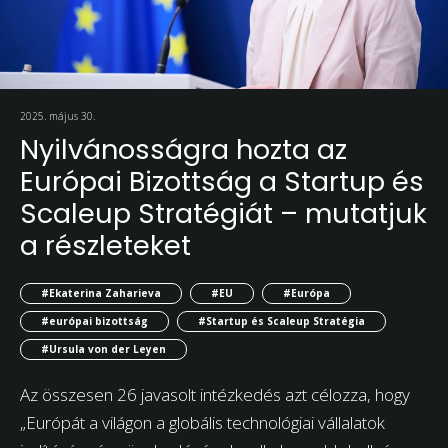
2025. május 30.
Nyilvánosságra hozta az
Európai Bizottság a Startup és
Scaleup Stratégiát – mutatjuk
a részleteket
#Ekaterina Zaharieva
#EU
#Európa
#európai bizottság
#Startup és Scaleup Stratégia
#Ursula von der Leyen
Az összesen 26 javasolt intézkedés azt célozza, hogy
„Európát a világon a globális technológiai vállalatok