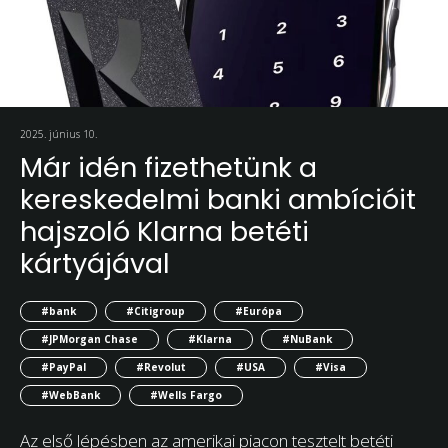
2025. június 10.
Már idén fizethetünk a
kereskedelmi banki ambícióit
hajszoló Klarna betéti
kártyájával
#bank
#Citigroup
#Európa
#JPMorgan Chase
#Klarna
#NuBank
#PayPal
#Revolut
#USA
#Visa
#WebBank
#Wells Fargo
Az első lépésben az amerikai piacon tesztelt betéti