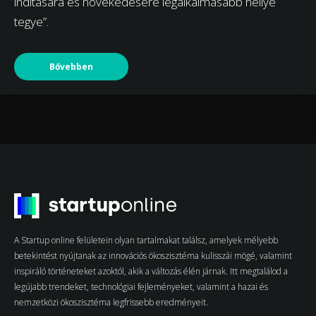
indítására és növekedésére legalkalmasabb hellyé
tegye”.
Bővebben
A Startup online felületein olyan tartalmakat találsz, amelyek mélyebb
betekintést nyújtanak az innovációs ökoszisztéma kulisszái mögé, valamint
inspiráló történeteket azoktól, akik a változás élén járnak. Itt megtalálod a
legújabb trendeket, technológiai fejleményeket, valamint a hazai és
nemzetközi ökoszisztéma legfrissebb eredményeit.