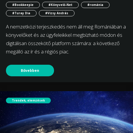
#Bookkeepie
#Könyvelő-Net
#románia
#Turay Dia
#Vizsy András
A nemzetközi terjeszkedés nem áll meg Romániában a
könyvelőket és az ügyfeleikkel megbízható módon és
digitálisan összekötő platform számára: a következő
megálló az ír és a régiós piac.
Bővebben
Trendek, elemzések