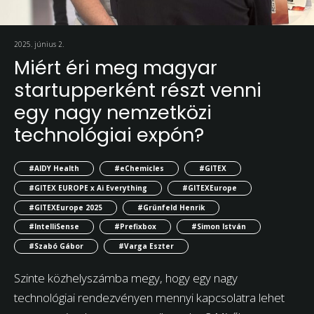
2025. június 2.
Miért éri meg magyar
startupperként részt venni
egy nagy nemzetközi
technológiai expón?
#AIDY Health
#eChemicles
#GITEX
#GITEX EUROPE x Ai Everything
#GITEXEurope
#GITEXEurope 2025
#Grünfeld Henrik
#IntelliSense
#Prefixbox
#Simon István
#Szabó Gábor
#Varga Eszter
Szinte közhelyszámba megy, hogy egy nagy
technológiai rendezvényen mennyi kapcsolatra lehet