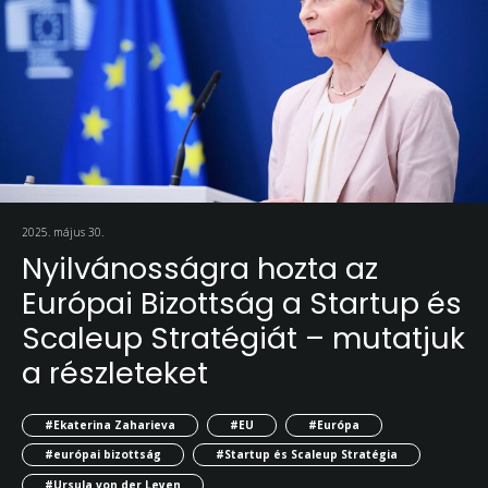
2025. május 30.
Nyilvánosságra hozta az
Európai Bizottság a Startup és
Scaleup Stratégiát – mutatjuk
a részleteket
#Ekaterina Zaharieva
#EU
#Európa
#európai bizottság
#Startup és Scaleup Stratégia
#Ursula von der Leyen