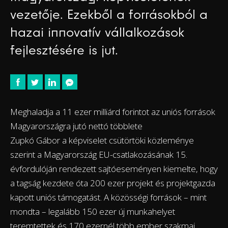
vezetője. Ezekből a forrásokból a
hazai innovatív vállalkozások
fejlesztésére is jut.
Meghaladja a 11 ezer milliárd forintot az uniós források
Magyarországra jutó nettó többlete
Zupkó Gábor a képviselet csütörtöki közleménye
szerint a Magyarország EU-csatlakozásának 15.
évfordulóján rendezett sajtóeseményen kiemelte, hogy
a tagság kezdete óta 200 ezer projekt és projektgazda
kapott uniós támogatást. A közösségi források – mint
mondta – legalább 150 ezer új munkahelyet
teremtettek és 170 ezernél több ember szakmai