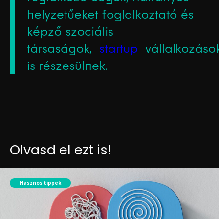
helyzetűeket foglalkoztató és
képző szociális
társaságok,
startup
vállalkozáso
is részesülnek.
Olvasd el ezt is!
Hasznos tippek