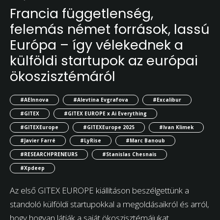
Francia függetlenség,
felemás német források, lassú
Európa – így vélekednek a
külföldi startupok az európai
ökoszisztémáról
#AEInnova
#Alevtina Evgrafova
#Excalibur
#GITEX
#GITEX EUROPE x Ai Everything
#GITEXEurope
#GITEXEurope 2025
#Ivan Klimek
#Javier Farré
#LyRise
#Marc Banoub
#RESEARCHPRENEURS
#Stanislas Chesnais
#Xpdeep
Az első GITEX EUROPE kiállításon beszélgettünk a
standoló külföldi startupokkal a megoldásaikról és arról,
hogy hogyan látják a saját ökoszisztémájukat.