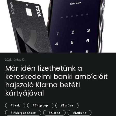
2025. június 10.
Már idén fizethetünk a
kereskedelmi banki ambícióit
hajszoló Klarna betéti
kártyájával
#bank
#Citigroup
#Európa
#JPMorgan Chase
#Klarna
#NuBank