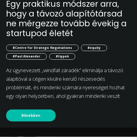
Egy praktikus módszer arra,
hogy a távozó alapítótársad
ne mérgezze tovább évekig a
startupod életét
#Centre for Strategic Negotiations
#equity
#Paul Alexander
#tippek
Az úgynevezett „windfall záradék” eliminálja a távozó
alapítóval a cégen kívülre kerülő részesedés
problémáit, és mindenki számára nyereséget hozhat
egy olyan helyzetben, ahol gyakran mindenki veszít.
Bővebben