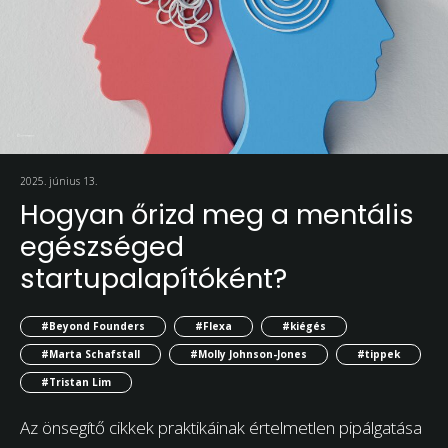
2025. június 13.
Hogyan őrizd meg a mentális
egészséged
startupalapítóként?
#Beyond Founders
#Flexa
#kiégés
#Marta Schafstall
#Molly Johnson-Jones
#tippek
#Tristan Lim
Az önsegítő cikkek praktikáinak értelmetlen pipálgatása