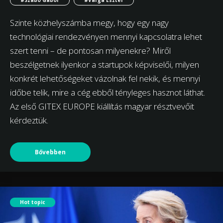
Szinte közhelyszámba megy, hogy egy nagy
technológiai rendezvényen mennyi kapcsolatra lehet
szert tenni – de pontosan milyenekre? Miről
beszélgetnek ilyenkor a startupok képviselői, milyen
konkrét lehetőségeket vázolnak fel nekik, és mennyi
időbe telik, mire a cég ebből tényleges hasznot láthat.
Az első GITEX EUROPE kiállítás magyar résztvevőit
kérdeztük.
Bővebben
Hot topic