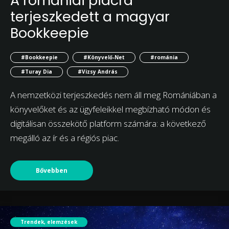
A romániai piacra
terjeszkedett a magyar
Bookkeepie
#Bookkeepie
#Könyvelő-Net
#románia
#Turay Dia
#Vizsy András
A nemzetközi terjeszkedés nem áll meg Romániában a
könyvelőket és az ügyfeleikkel megbízható módon és
digitálisan összekötő platform számára: a következő
megálló az ír és a régiós piac.
Bővebben
Trendek, elemzések