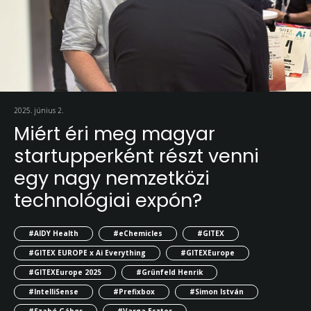
2025. június 2.
Miért éri meg magyar
startupperként részt venni
egy nagy nemzetközi
technológiai expón?
#AIDY Health
#eChemicles
#GITEX
#GITEX EUROPE x Ai Everything
#GITEXEurope
#GITEXEurope 2025
#Grünfeld Henrik
#IntelliSense
#Prefixbox
#Simon István
#Szabó Gábor
#Varga Eszter