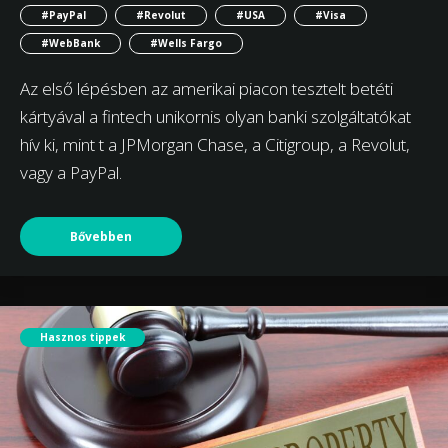
#PayPal
#Revolut
#USA
#Visa
#WebBank
#Wells Fargo
Az első lépésben az amerikai piacon tesztelt betéti
kártyával a fintech unikornis olyan banki szolgáltatókat
hív ki, mint t a JPMorgan Chase, a Citigroup, a Revolut,
vagy a PayPal.
Bővebben
Hasznos tippek