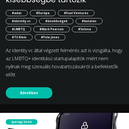
#adat
#Európa
#Fuel Ventures
#identity.vc
#kisebbségek
#kutatás
#LMBTQ
#Mark Pearson
#Seluna
#Til Klein
#Yola Jones
Az identity.vc által végzett felmérés azt is vizsgálta, hogy
az LMBTQ+ identitású startupalapítók miért nem
nyílnak meg szexuális hovatartozásukról a befektetők
előtt.
Bővebben
Iparági hírek