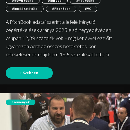
#down round
#Európa
#flat round
#kockázati tőke
#PitchBook
#VC
A PitchBook adatai szerint a lefelé irányuló
cégértékelések aránya 2025 első negyedévében
csupán 12,39 százalék volt – míg két évvel ezelőtt
ugyanezen adat az összes befektetési kör
értékelésének majdnem 18,5 százalékát tette ki.
Bővebben
Események