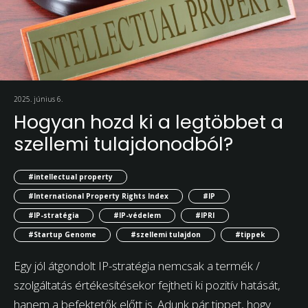
2025. június 6.
Hogyan hozd ki a legtöbbet a
szellemi tulajdonodból?
#intellectual property
#International Property Rights Index
#IP
#IP-stratégia
#IP-védelem
#IPRI
#Startup Genome
#szellemi tulajdon
#tippek
Egy jól átgondolt IP-stratégia nemcsak a termék /
szolgáltatás értékesítésekor fejtheti ki pozitív hatását,
hanem a befektetők előtt is. Adunk pár tippet, hogy