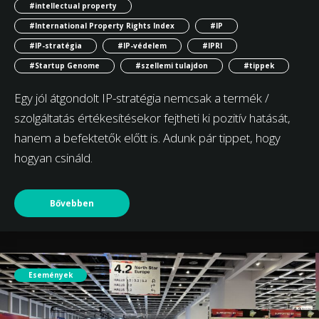
#intellectual property
#International Property Rights Index
#IP
#IP-stratégia
#IP-védelem
#IPRI
#Startup Genome
#szellemi tulajdon
#tippek
Egy jól átgondolt IP-stratégia nemcsak a termék /
szolgáltatás értékesítésekor fejtheti ki pozitív hatását,
hanem a befektetők előtt is. Adunk pár tippet, hogy
hogyan csináld.
Bővebben
Események