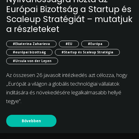
Európai Bizottság a Startup és
Scaleup Stratégiát – mutatjuk
a részleteket
#Ekaterina Zaharieva
#EU
#Európa
#európai bizottság
#Startup és Scaleup Stratégia
#Ursula von der Leyen
Az összesen 26 javasolt intézkedés azt célozza, hogy
„Európát a világon a globális technológiai vállalatok
indítására és növekedésére legalkalmasabb hellyé
tegye”.
Bővebben