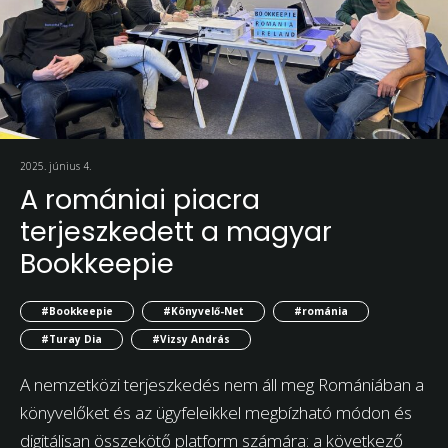
2025. június 4.
A romániai piacra
terjeszkedett a magyar
Bookkeepie
#Bookkeepie
#Könyvelő-Net
#románia
#Turay Dia
#Vizsy András
A nemzetközi terjeszkedés nem áll meg Romániában a
könyvelőket és az ügyfeleikkel megbízható módon és
digitálisan összekötő platform számára: a következő