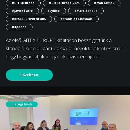
#GITEXEurope
#GITEXEurope 2025
#Ivan Klimek
#Javier Farré
#LyRise
#Marc Banoub
#RESEARCHPRENEURS
#Stanislas Chesnais
#Xpdeep
Az első GITEX EUROPE kiállításon beszélgettünk a
standoló külföldi startupokkal a megoldásaikról és arról,
hogy hogyan látják a saját ökoszisztémájukat.
Bővebben
Iparági hírek