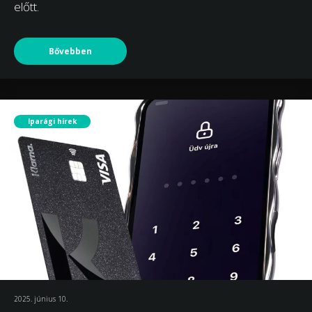
előtt.
Bővebben
Iparági hírek
2025. június 10.