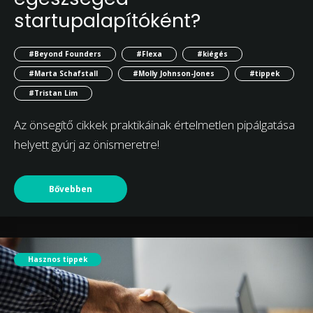
startupalapítóként?
#Beyond Founders
#Flexa
#kiégés
#Marta Schafstall
#Molly Johnson-Jones
#tippek
#Tristan Lim
Az önsegítő cikkek praktikáinak értelmetlen pipálgatása
helyett gyúrj az önismeretre!
Bővebben
Hasznos tippek