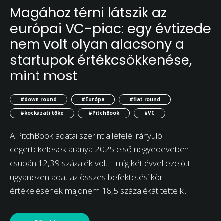
Magához térni látszik az
európai VC-piac: egy évtizede
nem volt olyan alacsony a
startupok értékcsökkenése,
mint most
#down round
#Európa
#flat round
#kockázati tőke
#PitchBook
#VC
A PitchBook adatai szerint a lefelé irányuló
cégértékelések aránya 2025 első negyedévében
csupán 12,39 százalék volt – míg két évvel ezelőtt
ugyanezen adat az összes befektetési kör
értékelésének majdnem 18,5 százalékát tette ki.