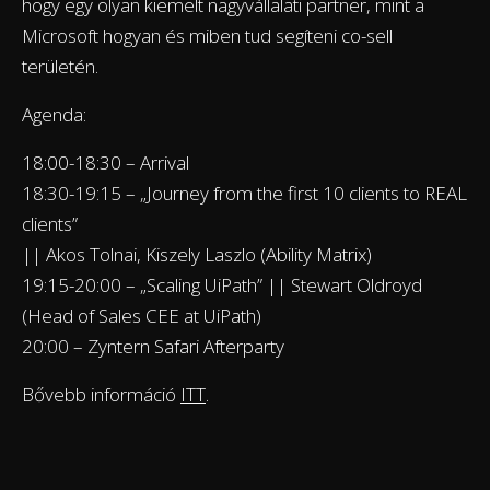
hogy egy olyan kiemelt nagyvállalati partner, mint a
Microsoft hogyan és miben tud segíteni co-sell
területén.
Agenda:
18:00-18:30 – Arrival
18:30-19:15 – „Journey from the first 10 clients to REAL
clients”
|| Akos Tolnai, Kiszely Laszlo (Ability Matrix)
19:15-20:00 – „Scaling UiPath” || Stewart Oldroyd
(Head of Sales CEE at UiPath)
20:00 – Zyntern Safari Afterparty
Bővebb információ
ITT
.