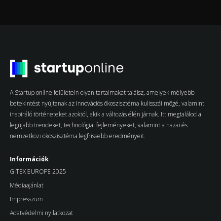
A Startup online felületein olyan tartalmakat találsz, amelyek mélyebb
betekintést nyújtanak az innovációs ökoszisztéma kulisszái mögé, valamint
inspiráló történeteket azoktól, akik a változás élén járnak. Itt megtalálod a
legújabb trendeket, technológiai fejleményeket, valamint a hazai és
nemzetközi ökoszisztéma legfrissebb eredményeit.
Információk
GITEX EUROPE 2025
Médiaajánlat
Impresszum
Adatvédelmi nyilatkozat