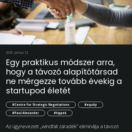
2025. június 12.
Egy praktikus módszer arra,
hogy a távozó alapítótársad
ne mérgezze tovább évekig a
startupod életét
#Centre for Strategic Negotiations
#equity
#Paul Alexander
#tippek
Az úgynevezett „windfall záradék” eliminálja a távozó