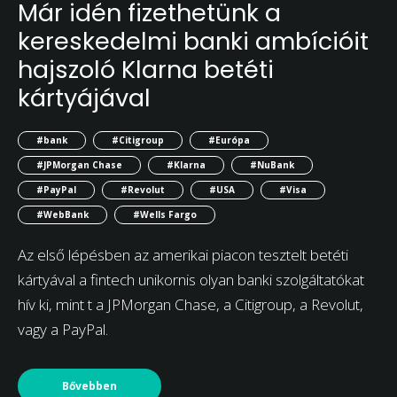
Már idén fizethetünk a
kereskedelmi banki ambícióit
hajszoló Klarna betéti
kártyájával
#bank
#Citigroup
#Európa
#JPMorgan Chase
#Klarna
#NuBank
#PayPal
#Revolut
#USA
#Visa
#WebBank
#Wells Fargo
Az első lépésben az amerikai piacon tesztelt betéti
kártyával a fintech unikornis olyan banki szolgáltatókat
hív ki, mint t a JPMorgan Chase, a Citigroup, a Revolut,
vagy a PayPal.
Bővebben