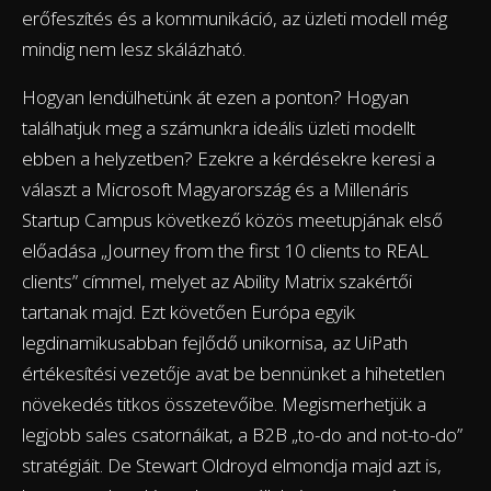
erőfeszítés és a kommunikáció, az üzleti modell még
mindig nem lesz skálázható.
Hogyan lendülhetünk át ezen a ponton? Hogyan
találhatjuk meg a számunkra ideális üzleti modellt
ebben a helyzetben? Ezekre a kérdésekre keresi a
választ a Microsoft Magyarország és a Millenáris
Startup Campus következő közös meetupjának első
előadása „Journey from the first 10 clients to REAL
clients” címmel, melyet az Ability Matrix szakértői
tartanak majd. Ezt követően Európa egyik
legdinamikusabban fejlődő unikornisa, az UiPath
értékesítési vezetője avat be bennünket a hihetetlen
növekedés titkos összetevőibe. Megismerhetjük a
legjobb sales csatornáikat, a B2B „to-do and not-to-do”
stratégiáit. De Stewart Oldroyd elmondja majd azt is,