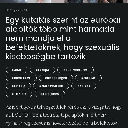
2025. június 11.
Egy kutatás szerint az európai
alapítók több mint harmada
nem mondja el a
befektetőknek, hogy szexuális
kisebbségbe tartozik
#adat
#Európa
#Fuel Ventures
#identity.vc
#kisebbségek
#kutatás
#LMBTQ
#Mark Pearson
#Seluna
#Til Klein
#Yola Jones
Az identity.vc által végzett felmérés azt is vizsgálta, hogy
az LMBTQ+ identitású startupalapítók miért nem
nyílnak meg szexuális hovatartozásukról a befektetők