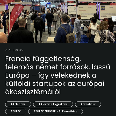
2025. június 5.
Francia függetlenség,
felemás német források, lassú
Európa – így vélekednek a
külföldi startupok az európai
ökoszisztémáról
#AEInnova
#Alevtina Evgrafova
#Excalibur
#GITEX
#GITEX EUROPE x Ai Everything