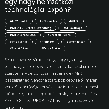
egy nagy nemzetközi
technológiai expón?
#AIDY Health
#eChemicles
#GITEX
#GITEX EUROPE x Ai Everything
#GITEXEurope
#GITEXEurope 2025
#Grünfeld Henrik
#IntelliSense
#Prefixbox
#Simon István
#Szabó Gábor
#Varga Eszter
Szinte közhelyszámba megy, hogy egy nagy
technológiai rendezvényen mennyi kapcsolatra lehet
szert tenni – de pontosan milyenekre? Miről
beszélgetnek ilyenkor a startupok képviselői, milyen
konkrét lehetőségeket vázolnak fel nekik, és mennyi
időbe telik, mire a cég ebből tényleges hasznot láthat.
Az első GITEX EUROPE kiállítás magyar résztvevőit
kérdeztük.