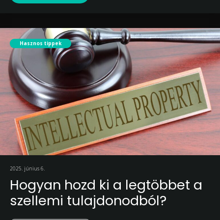
Hasznos tippek
2025. június 6.
Hogyan hozd ki a legtöbbet a
szellemi tulajdonodból?