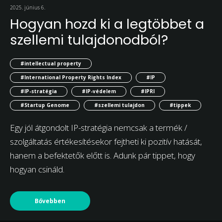
2025. június 6.
Hogyan hozd ki a legtöbbet a
szellemi tulajdonodból?
#intellectual property
#International Property Rights Index
#IP
#IP-stratégia
#IP-védelem
#IPRI
#Startup Genome
#szellemi tulajdon
#tippek
Egy jól átgondolt IP-stratégia nemcsak a termék /
szolgáltatás értékesítésekor fejtheti ki pozitív hatását,
hanem a befektetők előtt is. Adunk pár tippet, hogy
hogyan csináld.
Bővebben