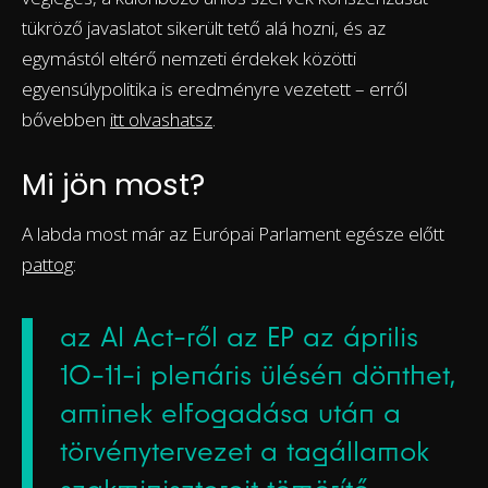
tükröző javaslatot sikerült tető alá hozni, és az
egymástól eltérő nemzeti érdekek közötti
egyensúlypolitika is eredményre vezetett – erről
bővebben
itt olvashatsz
.
Mi jön most?
A labda most már az Európai Parlament egésze előtt
pattog
:
az AI Act-ről az EP az április
10-11-i plenáris ülésén dönthet,
aminek elfogadása után a
törvénytervezet a tagállamok