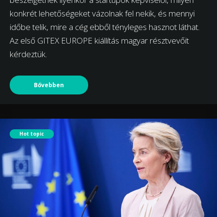
konkrét lehetőségeket vázolnak fel nekik, és mennyi
időbe telik, mire a cég ebből tényleges hasznot láthat.
Az első GITEX EUROPE kiállítás magyar résztvevőit
kérdeztük.
Bővebben
Hot topic