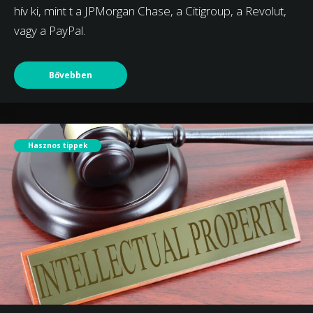
hív ki, mint t a JPMorgan Chase, a Citigroup, a Revolut,
vagy a PayPal.
Bővebben
Hasznos tippek