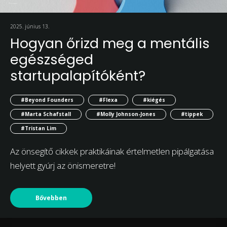
2025. június 13.
Hogyan őrizd meg a mentális
egészséged
startupalapítóként?
#Beyond Founders
#Flexa
#kiégés
#Marta Schafstall
#Molly Johnson-Jones
#tippek
#Tristan Lim
Az önsegítő cikkek praktikáinak értelmetlen pipálgatása
helyett gyúrj az önismeretre!
Bővebben