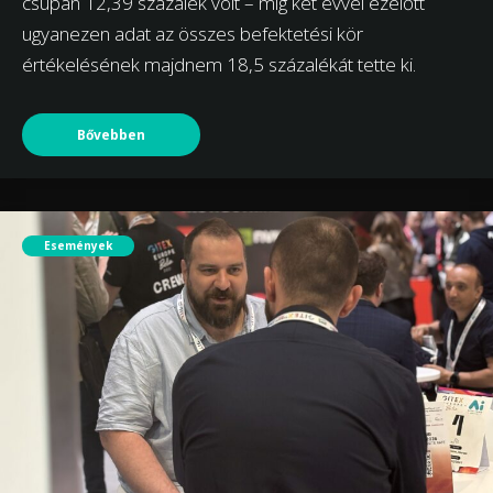
csupán 12,39 százalék volt – míg két évvel ezelőtt
ugyanezen adat az összes befektetési kör
értékelésének majdnem 18,5 százalékát tette ki.
Bővebben
Események