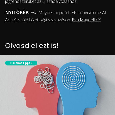
jogrendszerüket az új szabályozáshoz.
NYITÓKÉP:
Eva Maydell néppárti EP-képviselő az AI
Act-ről szóló bizottsági szavazáson.
Eva Maydell / X
Olvasd el ezt is!
Hasznos tippek