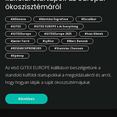
ökoszisztémáról
#AEInnova
#Alevtina Evgrafova
#Excalibur
#GITEX
#GITEX EUROPE x Ai Everything
#GITEXEurope
#GITEXEurope 2025
#Ivan Klimek
#Javier Farré
#LyRise
#Marc Banoub
#RESEARCHPRENEURS
#Stanislas Chesnais
#Xpdeep
Az első GITEX EUROPE kiállításon beszélgettünk a
standoló külföldi startupokkal a megoldásaikról és arról,
hogy hogyan látják a saját ökoszisztémájukat.
Bővebben