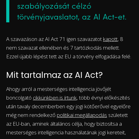
szabályozását célzó
törvényjavaslatot, az AI Act-et.
A szavazáson az AI Act 71 igen szavazatot
kapott
, 8
nem szavazat ellenében és 7 tartózkodás mellett.
Ezzel újabb lépést tett az EU a törvény elfogadása felé.
Mit tartalmaz az AI Act?
Ahogy arról a mesterséges intelligencia jövőjét
boncolgató
cikkünkben is írtunk
, több évnyi előkészítés
után tavaly decemberben egy jogi kötőerővel egyelőre
még nem rendelkező
politikai megállapodás
született
az EU-ban, aminek általános célja, hogy biztosítsa a
mesterséges intelligencia használatának jogi kereteit,