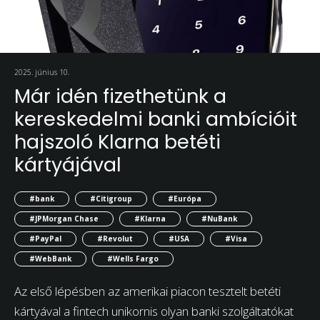
2025. június 10.
Már idén fizethetünk a
kereskedelmi banki ambícióit
hajszoló Klarna betéti
kártyájával
#bank
#Citigroup
#Európa
#JPMorgan Chase
#Klarna
#NuBank
#PayPal
#Revolut
#USA
#Visa
#WebBank
#Wells Fargo
Az első lépésben az amerikai piacon tesztelt betéti
kártyával a fintech unikornis olyan banki szolgáltatókat