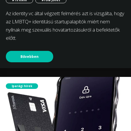
#Til Klein
#Yola Jones
Az identity.vc által végzett felmérés azt is vizsgálta, hogy
az LMBTQ+ identitású startupalapítók miért nem
nyílnak meg szexuális hovatartozásukról a befektetők
előtt.
Bővebben
Iparági hírek