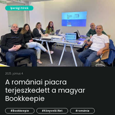
Iparági hírek
2025. június 4.
A romániai piacra
terjeszkedett a magyar
Bookkeepie
#Bookkeepie
#Könyvelő-Net
#románia