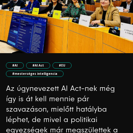
#AI
#AI Act
#EU
#mesterséges intelligencia
Az úgynevezett AI Act-nek még
így is át kell mennie pár
szavazáson, mielőtt hatályba
léphet, de mivel a politikai
egyezségek már megszülettek a