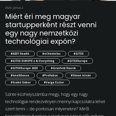
2025. június 2.
Miért éri meg magyar
startupperként részt venni
egy nagy nemzetközi
technológiai expón?
#AIDY Health
#eChemicles
#GITEX
#GITEX EUROPE x Ai Everything
#GITEXEurope
#GITEXEurope 2025
#Grünfeld Henrik
#IntelliSense
#Prefixbox
#Simon István
#Szabó Gábor
#Varga Eszter
Szinte közhelyszámba megy, hogy egy nagy
technológiai rendezvényen mennyi kapcsolatra lehet
szert tenni – de pontosan milyenekre? Miről
beszélgetnek ilyenkor a startupok képviselői, milyen