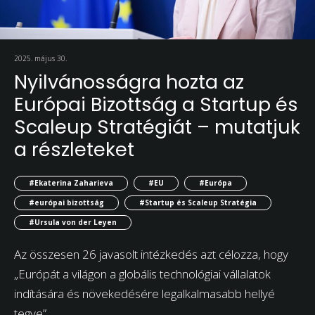
2025. május 30.
Nyilvánosságra hozta az
Európai Bizottság a Startup és
Scaleup Stratégiát – mutatjuk
a részleteket
#Ekaterina Zaharieva
#EU
#Európa
#európai bizottság
#Startup és Scaleup Stratégia
#Ursula von der Leyen
Az összesen 26 javasolt intézkedés azt célozza, hogy
„Európát a világon a globális technológiai vállalatok
indítására és növekedésére legalkalmasabb hellyé
tegye”.