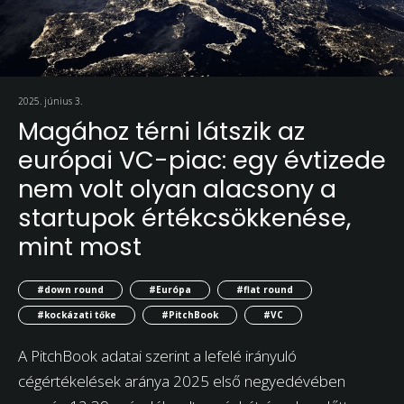
2025. június 3.
Magához térni látszik az
európai VC-piac: egy évtizede
nem volt olyan alacsony a
startupok értékcsökkenése,
mint most
#down round
#Európa
#flat round
#kockázati tőke
#PitchBook
#VC
A PitchBook adatai szerint a lefelé irányuló
cégértékelések aránya 2025 első negyedévében