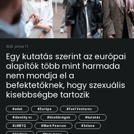
2025. június 11.
Egy kutatás szerint az európai
alapítók több mint harmada
nem mondja el a
befektetőknek, hogy szexuális
kisebbségbe tartozik
#adat
#Európa
#Fuel Ventures
#identity.vc
#kisebbségek
#kutatás
#LMBTQ
#Mark Pearson
#Seluna