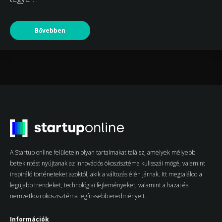
Bővebben
A Startup online felületein olyan tartalmakat találsz, amelyek mélyebb
betekintést nyújtanak az innovációs ökoszisztéma kulisszái mögé, valamint
inspiráló történeteket azoktól, akik a változás élén járnak. Itt megtalálod a
legújabb trendeket, technológiai fejleményeket, valamint a hazai és
nemzetközi ökoszisztéma legfrissebb eredményeit.
Információk