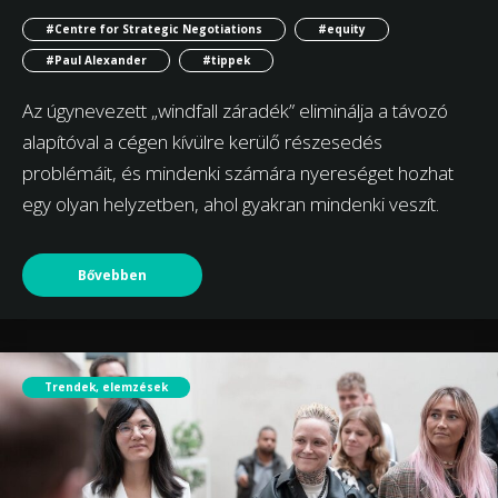
#Centre for Strategic Negotiations
#equity
#Paul Alexander
#tippek
Az úgynevezett „windfall záradék” eliminálja a távozó
alapítóval a cégen kívülre kerülő részesedés
problémáit, és mindenki számára nyereséget hozhat
egy olyan helyzetben, ahol gyakran mindenki veszít.
Bővebben
Trendek, elemzések