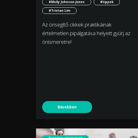
#Molly Johnson-Jones
#tippek
#Tristan Lim
Az önsegítő cikkek praktikáinak
értelmetlen pipálgatása helyett gyúrj az
önismeretre!
Bővebben