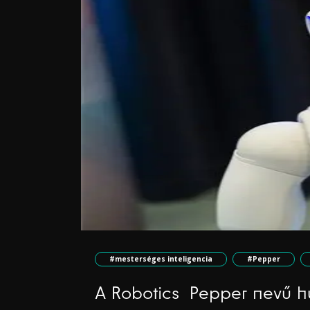
#mesterséges inteligencia
#Pepper
A Robotics Pepper nevű h