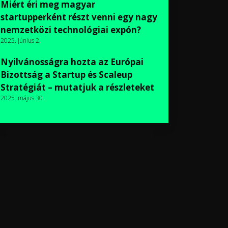
Miért éri meg magyar
startupperként részt venni egy nagy
nemzetközi technológiai expón?
2025. június 2.
Nyilvánosságra hozta az Európai
Bizottság a Startup és Scaleup
Stratégiát – mutatjuk a részleteket
2025. május 30.