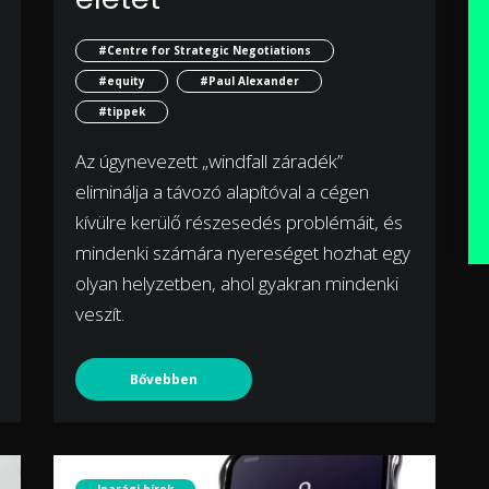
#Centre for Strategic Negotiations
#equity
#Paul Alexander
#tippek
Az úgynevezett „windfall záradék”
eliminálja a távozó alapítóval a cégen
kívülre kerülő részesedés problémáit, és
mindenki számára nyereséget hozhat egy
olyan helyzetben, ahol gyakran mindenki
veszít.
Bővebben