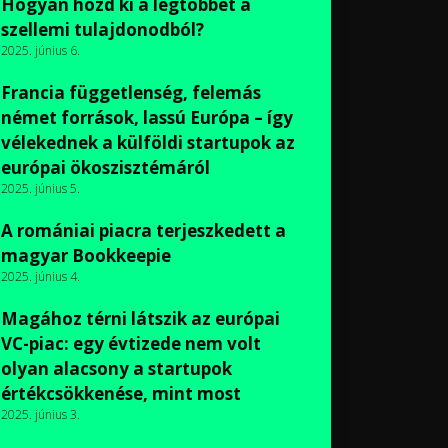
Hogyan hozd ki a legtöbbet a
szellemi tulajdonodból?
2025. június 6.
Francia függetlenség, felemás
német források, lassú Európa – így
vélekednek a külföldi startupok az
európai ökoszisztémáról
2025. június 5.
A romániai piacra terjeszkedett a
magyar Bookkeepie
2025. június 4.
Magához térni látszik az európai
VC-piac: egy évtizede nem volt
olyan alacsony a startupok
értékcsökkenése, mint most
2025. június 3.