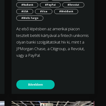
#NuBank
#PayPal
#Revolut
#USA
#Visa
#WebBank
#Wells Fargo
Az első lépésben az amerikai piacon
tesztelt betéti kártyával a fintech unikornis
olyan banki szolgáltatókat hív ki, mint t a
JPMorgan Chase, a Citigroup, a Revolut,
vagy a PayPal.
Bővebben