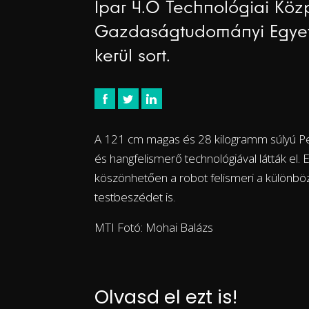
Ipar 4.0 Technológiai Kö
Gazdaságtudományi Egye
kerül sort.
A 121 cm magas és 28 kilogramm súlyú Pep
és hangfelismerő technológiával látták el
köszönhetően a robot felismeri a különböz
testbeszédet is.
MTI Fotó: Mohai Balázs
Olvasd el ezt is!