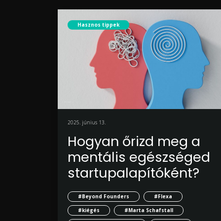
Hasznos tippek
2025. június 13.
Hogyan őrizd meg a
mentális egészséged
startupalapítóként?
#Beyond Founders
#Flexa
#kiégés
#Marta Schafstall