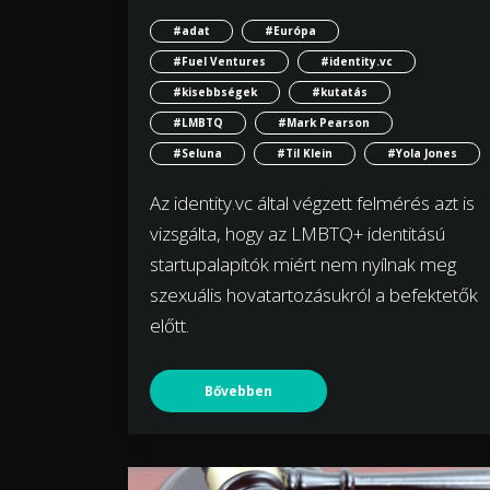
#adat
#Európa
#Fuel Ventures
#identity.vc
#kisebbségek
#kutatás
#LMBTQ
#Mark Pearson
#Seluna
#Til Klein
#Yola Jones
Az identity.vc által végzett felmérés azt is
vizsgálta, hogy az LMBTQ+ identitású
startupalapítók miért nem nyílnak meg
szexuális hovatartozásukról a befektetők
előtt.
Bővebben