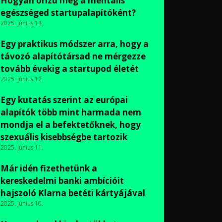
Hogyan őrizd meg a mentális
egészséged startupalapítóként?
2025. június 13.
Egy praktikus módszer arra, hogy a
távozó alapítótársad ne mérgezze
tovább évekig a startupod életét
2025. június 12.
Egy kutatás szerint az európai
alapítók több mint harmada nem
mondja el a befektetőknek, hogy
szexuális kisebbségbe tartozik
2025. június 11.
Már idén fizethetünk a
kereskedelmi banki ambícióit
hajszoló Klarna betéti kártyájával
2025. június 10.