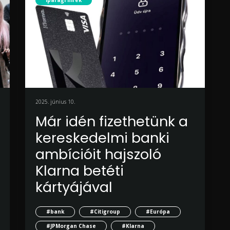
Iparági hírek
2025. június 10.
Már idén fizethetünk a
kereskedelmi banki
ambícióit hajszoló
Klarna betéti
kártyájával
#bank
#Citigroup
#Európa
#JPMorgan Chase
#Klarna