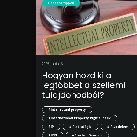
Hasznos tippek
2025. június 6.
Hogyan hozd ki a
legtöbbet a szellemi
tulajdonodból?
#intellectual property
#International Property Rights Index
#IP
#IP-stratégia
#IP-védelem
#IPRI
#Startup Genome