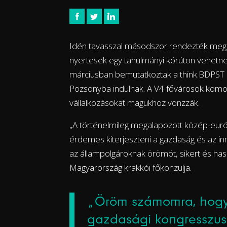
Idén tavasszal másodszor rendezték meg 
nyertesek egy tanulmányi körúton vehetnek
márciusban bemutatkoztak a think.BDPST st
Pozsonyba indulnak. A V4 fővárosok komoly 
vállalkozásokat magukhoz vonzzák.
„A történelmileg megalapozott közép-európ
érdemes kiterjeszteni a gazdaság és az in
az állampolgároknak örömöt, sikert és ha
Magyarország krakkói főkonzulja.
„Öröm számomra, hogy a
gazdasági kongresszus