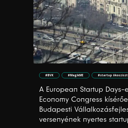
#BVK
#MagikME
#startup ökoszisz
A European Startup Days-e
Economy Congress kísérő
Budapesti Vállalkozásfejle
versenyének nyertes startu