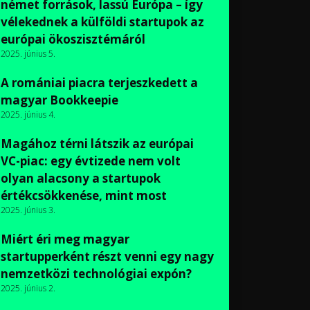
német források, lassú Európa – így
vélekednek a külföldi startupok az
európai ökoszisztémáról
2025. június 5.
A romániai piacra terjeszkedett a
magyar Bookkeepie
2025. június 4.
Magához térni látszik az európai
VC-piac: egy évtizede nem volt
olyan alacsony a startupok
értékcsökkenése, mint most
2025. június 3.
Miért éri meg magyar
startupperként részt venni egy nagy
nemzetközi technológiai expón?
2025. június 2.