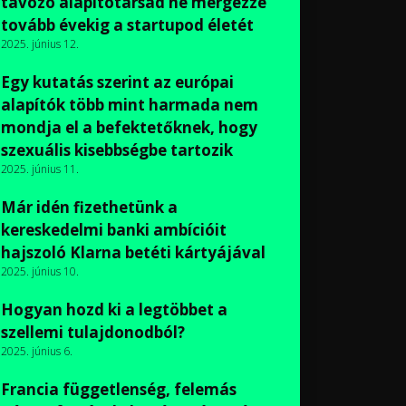
távozó alapítótársad ne mérgezze
tovább évekig a startupod életét
2025. június 12.
Egy kutatás szerint az európai
alapítók több mint harmada nem
mondja el a befektetőknek, hogy
szexuális kisebbségbe tartozik
2025. június 11.
Már idén fizethetünk a
kereskedelmi banki ambícióit
hajszoló Klarna betéti kártyájával
2025. június 10.
Hogyan hozd ki a legtöbbet a
szellemi tulajdonodból?
2025. június 6.
Francia függetlenség, felemás