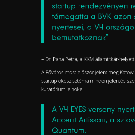
startup rendezvényen ré
támogatta a BVK azon s
nyertesei, a V4 országok
bemutatkoznak”
– Dr. Pana Petra, a KKM államtitkár-helyet
A Főváros most először jelent meg Katowi
startup ökoszisztéma minden jelentős szer
kuratóriumi elnöke.
A V4 EYES verseny nyer
Accent Artissan, a szlo
Quantum.