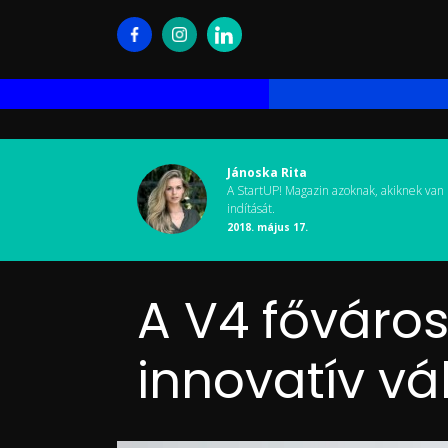
Jánoska Rita
A StartUP! Magazin azoknak, akiknek van 
indítását.
2018. május 17.
A V4 főváros
innovatív vá