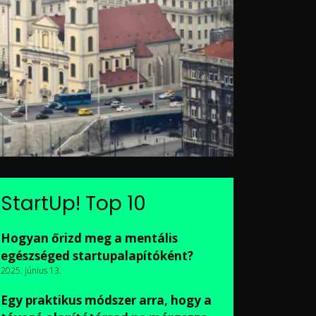
StartUp! Top 10
Hogyan őrizd meg a mentális
egészséged startupalapítóként?
2025. június 13.
Egy praktikus módszer arra, hogy a