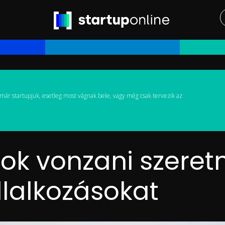
már startupjuk, esetleg most vágnak bele, vagy még csak tervezik az
ok vonzani szeretn
llalkozásokat