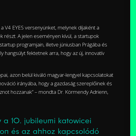
a V4 EYES versenyünket, melynek díjaként a
 részt. A jelen eseményen kívül, a startupok
artup programjain, illetve júniusban Prágába és
hangsúlyt fektetnek arra, hogy az új, innovatív
ai, azon belül kiváló magyar-lengyel kapcsolatokat
nováció irányába, hogy a gazdaság szereplőinek és
sznot hozzanak” – mondta Dr. Körmendy Adrienn,
 10. jubileumi katowicei
on és az ahhoz kapcsolódó