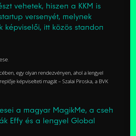
szt vehetek, hiszen a KKM is
tartup versenyét, melynek
 képviselői, itt közös standon
tese.
cében, egy olyan rendezvényen, ahol a lengyel
eplője képviselteti magát – Szalai Piroska, a BVK
tesei a magyar MagikMe, a cseh
vák Effy és a lengyel Global