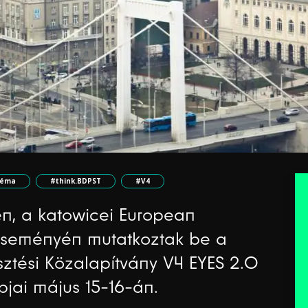
téma
#think.BDPST
#V4
n, a katowicei European
eseményén mutatkoztak be a
sztési Közalapítvány V4 EYES 2.0
pjai május 15-16-án.