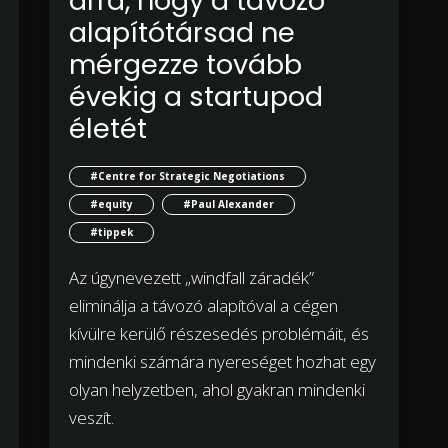
arra, hogy a távozó
alapítótársad ne
mérgezze tovább
évekig a startupod
életét
#Centre for Strategic Negotiations
#equity
#Paul Alexander
#tippek
Az úgynevezett „windfall záradék”
eliminálja a távozó alapítóval a cégen
kívülre kerülő részesedés problémáit, és
mindenki számára nyereséget hozhat egy
olyan helyzetben, ahol gyakran mindenki
veszít.