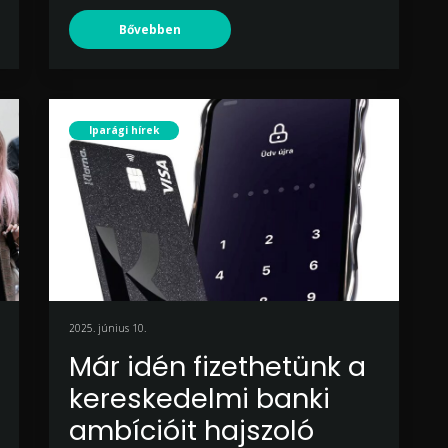
Bővebben
Iparági hírek
2025. június 10.
Már idén fizethetünk a
kereskedelmi banki
ambícióit hajszoló