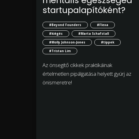
mentális egészséged
startupalapítóként?
#Beyond Founders
#Flexa
#kiégés
#Marta Schafstall
#Molly Johnson-Jones
#tippek
#Tristan Lim
Az önsegítő cikkek praktikáinak
értelmetlen pipálgatása helyett gyúrj az
önismeretre!