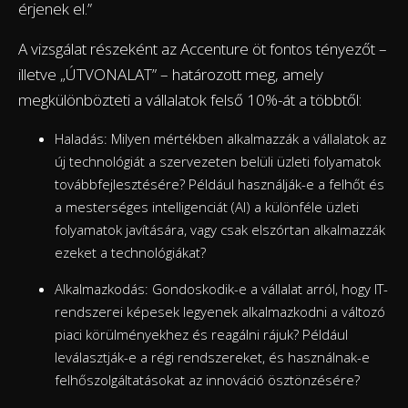
érjenek el.”
A vizsgálat részeként az Accenture öt fontos tényezőt –
illetve „ÚTVONALAT” – határozott meg, amely
megkülönbözteti a vállalatok felső 10%-át a többtől:
Haladás: Milyen mértékben alkalmazzák a vállalatok az
új technológiát a szervezeten belüli üzleti folyamatok
továbbfejlesztésére? Például használják-e a felhőt és
a mesterséges intelligenciát (AI) a különféle üzleti
folyamatok javítására, vagy csak elszórtan alkalmazzák
ezeket a technológiákat?
Alkalmazkodás: Gondoskodik-e a vállalat arról, hogy IT-
rendszerei képesek legyenek alkalmazkodni a változó
piaci körülményekhez és reagálni rájuk? Például
leválasztják-e a régi rendszereket, és használnak-e
felhőszolgáltatásokat az innováció ösztönzésére?