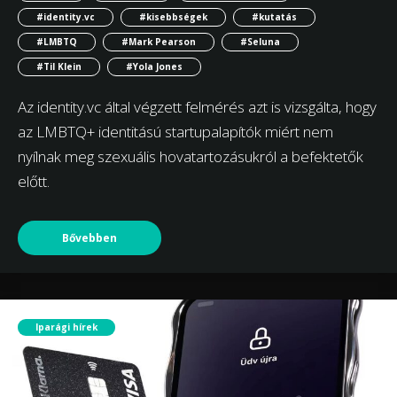
#identity.vc
#kisebbségek
#kutatás
#LMBTQ
#Mark Pearson
#Seluna
#Til Klein
#Yola Jones
Az identity.vc által végzett felmérés azt is vizsgálta, hogy
az LMBTQ+ identitású startupalapítók miért nem
nyílnak meg szexuális hovatartozásukról a befektetők
előtt.
Bővebben
Iparági hírek