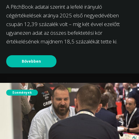
A PitchBook adatai szerint a lefelé irányuló
cégértékelések aránya 2025 első negyedévében
csupán 12,39 százalék volt – míg két évvel ezelőtt
ugyanezen adat az összes befektetési kör
értékelésének majdnem 18,5 százalékát tette ki.
Bővebben
Események