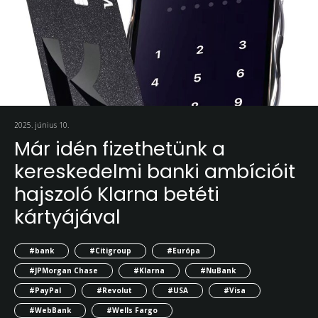
2025. június 10.
Már idén fizethetünk a
kereskedelmi banki ambícióit
hajszoló Klarna betéti
kártyájával
#bank
#Citigroup
#Európa
#JPMorgan Chase
#Klarna
#NuBank
#PayPal
#Revolut
#USA
#Visa
#WebBank
#Wells Fargo