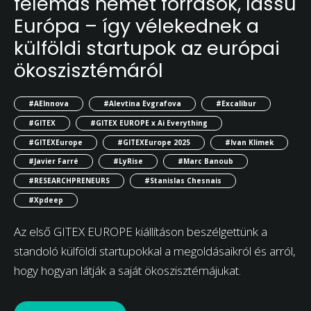
felemás német források, lassú
Európa – így vélekednek a
külföldi startupok az európai
ökoszisztémáról
#AEInnova
#Alevtina Evgrafova
#Excalibur
#GITEX
#GITEX EUROPE x Ai Everything
#GITEXEurope
#GITEXEurope 2025
#Ivan Klimek
#Javier Farré
#LyRise
#Marc Banoub
#RESEARCHPRENEURS
#Stanislas Chesnais
#Xpdeep
Az első GITEX EUROPE kiállításon beszélgettünk a
standoló külföldi startupokkal a megoldásaikról és arról,
hogy hogyan látják a saját ökoszisztémájukat.