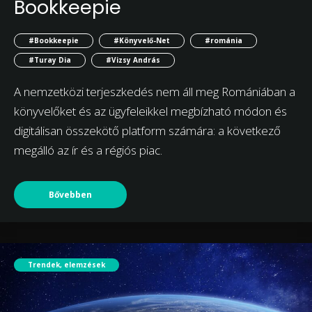
Bookkeepie
#Bookkeepie
#Könyvelő-Net
#románia
#Turay Dia
#Vizsy András
A nemzetközi terjeszkedés nem áll meg Romániában a
könyvelőket és az ügyfeleikkel megbízható módon és
digitálisan összekötő platform számára: a következő
megálló az ír és a régiós piac.
Bővebben
Trendek, elemzések