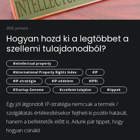
2025. június 6.
Hogyan hozd ki a legtöbbet a
szellemi tulajdonodból?
#intellectual property
#International Property Rights Index
#IP
#IP-stratégia
#IP-védelem
#IPRI
#Startup Genome
#szellemi tulajdon
#tippek
Egy jól átgondolt IP-stratégia nemcsak a termék /
szolgáltatás értékesítésekor fejtheti ki pozitív hatását,
hanem a befektetők előtt is. Adunk pár tippet, hogy
hogyan csináld.