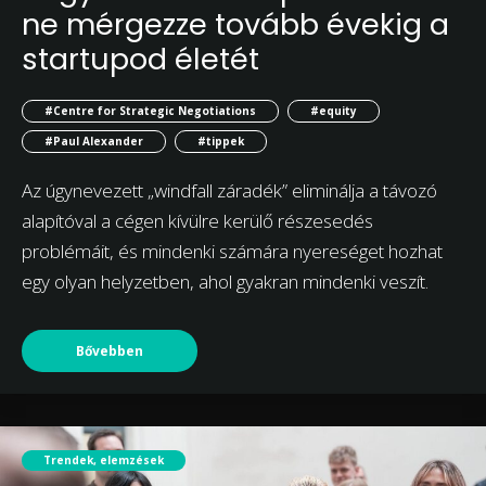
ne mérgezze tovább évekig a
startupod életét
#Centre for Strategic Negotiations
#equity
#Paul Alexander
#tippek
Az úgynevezett „windfall záradék” eliminálja a távozó
alapítóval a cégen kívülre kerülő részesedés
problémáit, és mindenki számára nyereséget hozhat
egy olyan helyzetben, ahol gyakran mindenki veszít.
Bővebben
Trendek, elemzések