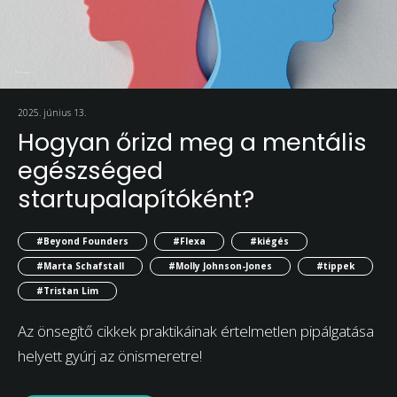
2025. június 13.
Hogyan őrizd meg a mentális
egészséged
startupalapítóként?
#Beyond Founders
#Flexa
#kiégés
#Marta Schafstall
#Molly Johnson-Jones
#tippek
#Tristan Lim
Az önsegítő cikkek praktikáinak értelmetlen pipálgatása
helyett gyúrj az önismeretre!