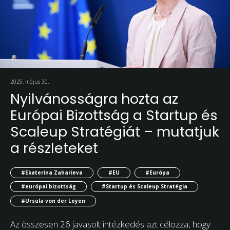
2025. május 30.
Nyilvánosságra hozta az
Európai Bizottság a Startup és
Scaleup Stratégiát – mutatjuk
a részleteket
#Ekaterina Zaharieva
#EU
#Európa
#európai bizottság
#Startup és Scaleup Stratégia
#Ursula von der Leyen
Az összesen 26 javasolt intézkedés azt célozza, hogy