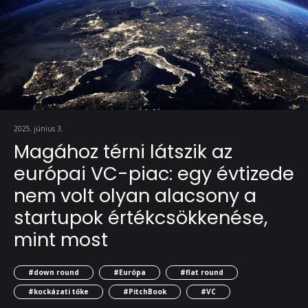
2025. június 3.
Magához térni látszik az
európai VC-piac: egy évtizede
nem volt olyan alacsony a
startupok értékcsökkenése,
mint most
#down round
#Európa
#flat round
#kockázati tőke
#PitchBook
#VC