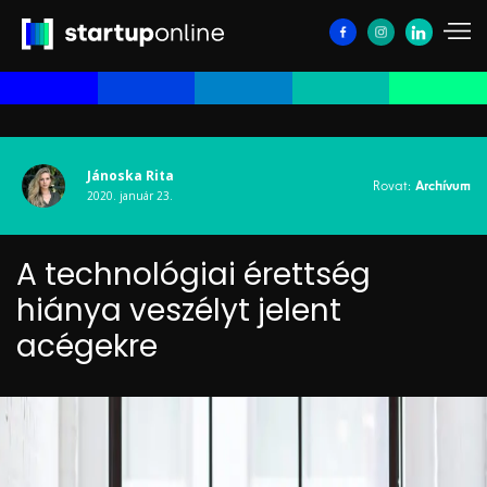
Jánoska Rita
Rovat:
Archívum
2020. január 23.
A technológiai érettség
hiánya veszélyt jelent
acégekre