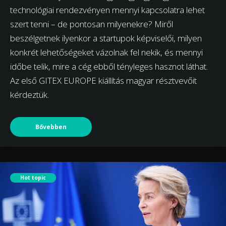
technológiai rendezvényen mennyi kapcsolatra lehet
szert tenni – de pontosan milyenekre? Miről
beszélgetnek ilyenkor a startupok képviselői, milyen
konkrét lehetőségeket vázolnak fel nekik, és mennyi
időbe telik, mire a cég ebből tényleges hasznot láthat.
Az első GITEX EUROPE kiállítás magyar résztvevőit
kérdeztük.
Bővebben
Hot topic