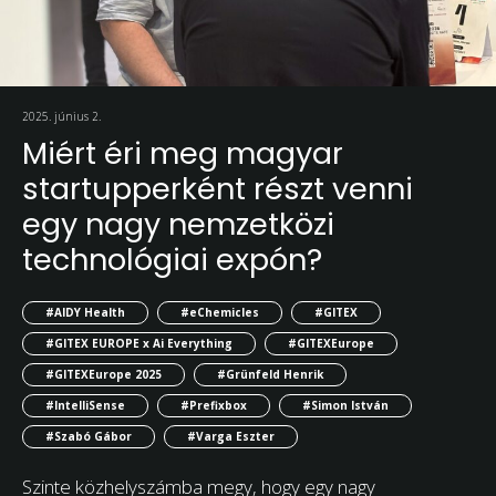
2025. június 2.
Miért éri meg magyar
startupperként részt venni
egy nagy nemzetközi
technológiai expón?
#AIDY Health
#eChemicles
#GITEX
#GITEX EUROPE x Ai Everything
#GITEXEurope
#GITEXEurope 2025
#Grünfeld Henrik
#IntelliSense
#Prefixbox
#Simon István
#Szabó Gábor
#Varga Eszter
Szinte közhelyszámba megy, hogy egy nagy