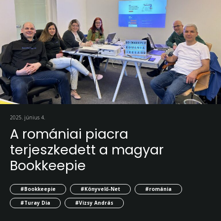
2025. június 4.
A romániai piacra
terjeszkedett a magyar
Bookkeepie
#Bookkeepie
#Könyvelő-Net
#románia
#Turay Dia
#Vizsy András