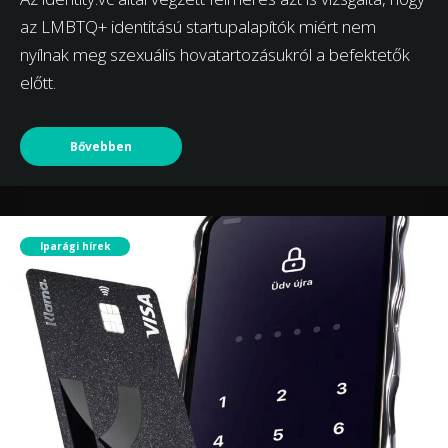
az LMBTQ+ identitású startupalapítók miért nem
nyílnak meg szexuális hovatartozásukról a befektetők
előtt.
Bővebben
Iparági hírek