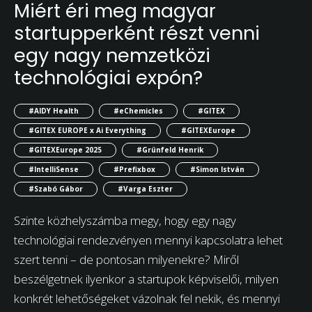
Miért éri meg magyar
startupperként részt venni
egy nagy nemzetközi
technológiai expón?
#AIDY Health
#eChemicles
#GITEX
#GITEX EUROPE x Ai Everything
#GITEXEurope
#GITEXEurope 2025
#Grünfeld Henrik
#IntelliSense
#Prefixbox
#Simon István
#Szabó Gábor
#Varga Eszter
Szinte közhelyszámba megy, hogy egy nagy
technológiai rendezvényen mennyi kapcsolatra lehet
szert tenni – de pontosan milyenekre? Miről
beszélgetnek ilyenkor a startupok képviselői, milyen
konkrét lehetőségeket vázolnak fel nekik, és mennyi