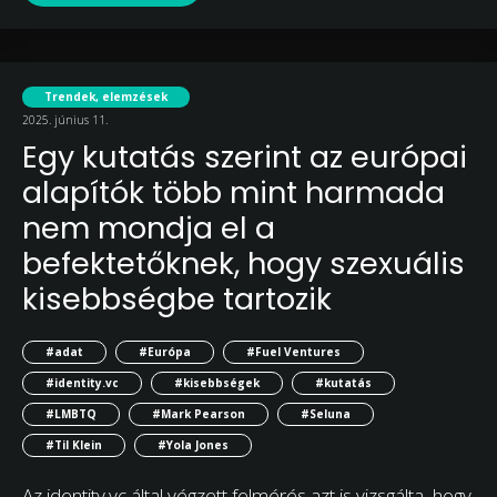
Trendek, elemzések
2025. június 11.
Egy kutatás szerint az európai
alapítók több mint harmada
nem mondja el a
befektetőknek, hogy szexuális
kisebbségbe tartozik
#adat
#Európa
#Fuel Ventures
#identity.vc
#kisebbségek
#kutatás
#LMBTQ
#Mark Pearson
#Seluna
#Til Klein
#Yola Jones
Az identity.vc által végzett felmérés azt is vizsgálta, hogy