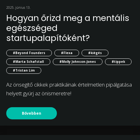
2025. június 13.
Hogyan őrizd meg a mentális
egészséged
startupalapítóként?
#Beyond Founders
#Flexa
#kiégés
#Marta Schafstall
#Molly Johnson-Jones
#tippek
#Tristan Lim
Az önsegítő cikkek praktikáinak értelmetlen pipálgatása
helyett gyúrj az önismeretre!
Bővebben