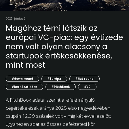
2025. június 3.
Magához térni látszik az
európai VC-piac: egy évtizede
nem volt olyan alacsony a
startupok értékcsökkenése,
mint most
#down round
#Európa
#flat round
#kockázati tőke
#PitchBook
#VC
A PitchBook adatai szerint a lefelé irányuló
cégértékelések aránya 2025 első negyedévében
csupán 12,39 százalék volt – míg két évvel ezelőtt
ugyanezen adat az összes befektetési kör