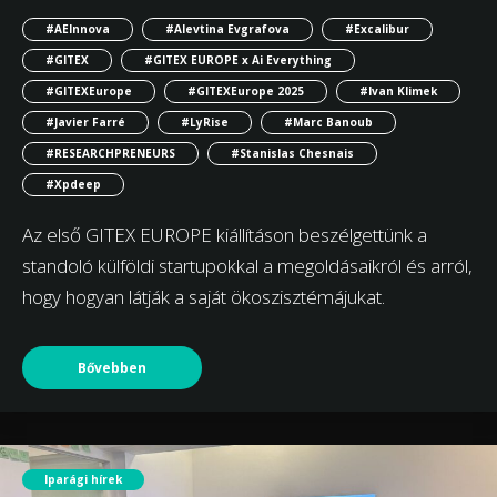
#AEInnova
#Alevtina Evgrafova
#Excalibur
#GITEX
#GITEX EUROPE x Ai Everything
#GITEXEurope
#GITEXEurope 2025
#Ivan Klimek
#Javier Farré
#LyRise
#Marc Banoub
#RESEARCHPRENEURS
#Stanislas Chesnais
#Xpdeep
Az első GITEX EUROPE kiállításon beszélgettünk a
standoló külföldi startupokkal a megoldásaikról és arról,
hogy hogyan látják a saját ökoszisztémájukat.
Bővebben
Iparági hírek