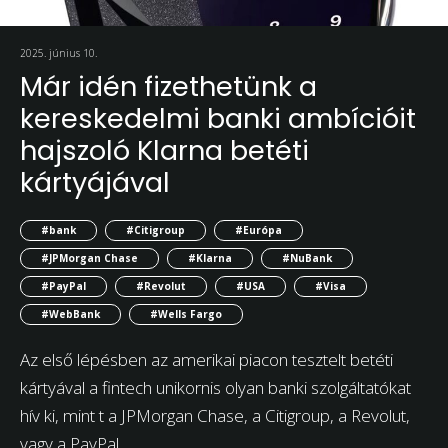
2025. június 10.
Már idén fizethetünk a
kereskedelmi banki ambícióit
hajszoló Klarna betéti
kártyájával
#bank
#Citigroup
#Európa
#JPMorgan Chase
#Klarna
#NuBank
#PayPal
#Revolut
#USA
#Visa
#WebBank
#Wells Fargo
Az első lépésben az amerikai piacon tesztelt betéti
kártyával a fintech unikornis olyan banki szolgáltatókat
hív ki, mint t a JPMorgan Chase, a Citigroup, a Revolut,
vagy a PayPal.