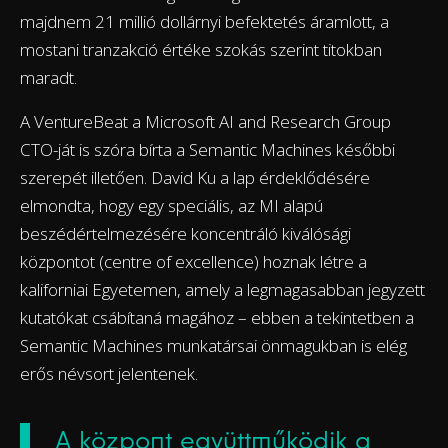
majdnem 21 millió dollárnyi befektetés áramlott, a
mostani tranzakció értéke szokás szerint titokban
maradt.
A VentureBeat a Microsoft AI and Research Group
CTO-ját is szóra bírta a Semantic Machines későbbi
szerepét illetően. David Ku a lap érdeklődésére
elmondta, hogy egy speciális, az MI alapú
beszédértelmezésére koncentráló kiválósági
központot (centre of excellence) hoznak létre a
kaliforniai Egyetemen, amely a legmagasabban jegyzett
kutatókat csábítaná magához – ebben a tekintetben a
Semantic Machines munkatársai önmagukban is elég
erős névsort jelentenek.
A központ együttműködik a