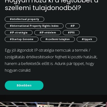
Hogyan hozd ki a legtöbbet a
szellemi tulajdonodból?
#intellectual property
#International Property Rights Index
#IP
#IP-stratégia
#IP-védelem
#IPRI
#Startup Genome
#szellemi tulajdon
#tippek
Egy jól átgondolt IP-stratégia nemcsak a termék /
szolgáltatás értékesítésekor fejtheti ki pozitív hatását,
hanem a befektetők előtt is. Adunk pár tippet, hogy
hogyan csináld.
Bővebben