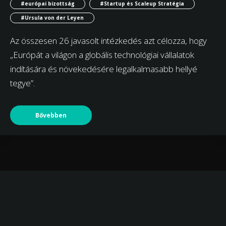
#európai bizottság
#Startup és Scaleup Stratégia
#Ursula von der Leyen
Az összesen 26 javasolt intézkedés azt célozza, hogy
„Európát a világon a globális technológiai vállalatok
indítására és növekedésére legalkalmasabb hellyé
tegye”.
Bővebben