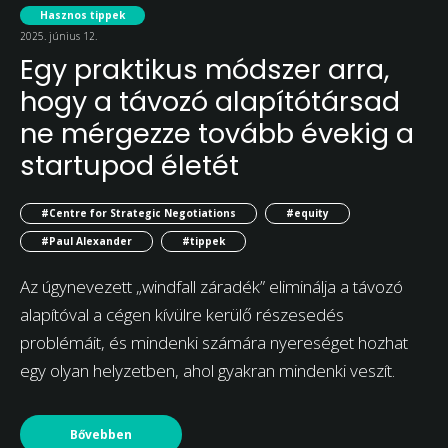
Hasznos tippek
2025. június 12.
Egy praktikus módszer arra,
hogy a távozó alapítótársad
ne mérgezze tovább évekig a
startupod életét
#Centre for Strategic Negotiations
#equity
#Paul Alexander
#tippek
Az úgynevezett „windfall záradék” eliminálja a távozó
alapítóval a cégen kívülre kerülő részesedés
problémáit, és mindenki számára nyereséget hozhat
egy olyan helyzetben, ahol gyakran mindenki veszít.
Bővebben