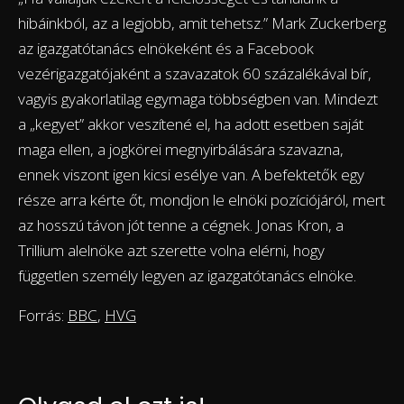
hibáinkból, az a legjobb, amit tehetsz.” Mark Zuckerberg
az igazgatótanács elnökeként és a Facebook
vezérigazgatójaként a szavazatok 60 százalékával bír,
vagyis gyakorlatilag egymaga többségben van. Mindezt
a „kegyet” akkor veszítené el, ha adott esetben saját
maga ellen, a jogkörei megnyirbálására szavazna,
ennek viszont igen kicsi esélye van. A befektetők egy
része arra kérte őt, mondjon le elnöki pozíciójáról, mert
az hosszú távon jót tenne a cégnek. Jonas Kron, a
Trillium alelnöke azt szerette volna elérni, hogy
független személy legyen az igazgatótanács elnöke.
Forrás:
BBC
,
HVG