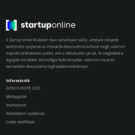
A Startup online felületein olyan tartalmakat találsz, amelyek mélyebb
betekintést nyújtanak az innovációs ökoszisztéma kulisszái mögé, valamint
inspiráló történeteket azoktól, akik a változás élén járnak. Itt megtalálod a
legújabb trendeket, technológiai fejleményeket, valamint a hazai és
nemzetközi ökoszisztéma legfrissebb eredményeit.
Információk
GITEX EUROPE 2025
Médiaajánlat
Impresszum
Adatvédelmi nyilatkozat
Cookie beállítások