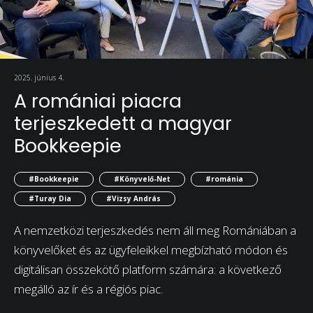
2025. június 4.
A romániai piacra
terjeszkedett a magyar
Bookkeepie
#Bookkeepie
#Könyvelő-Net
#románia
#Turay Dia
#Vizsy András
A nemzetközi terjeszkedés nem áll meg Romániában a
könyvelőket és az ügyfeleikkel megbízható módon és
digitálisan összekötő platform számára: a következő
megálló az ír és a régiós piac.