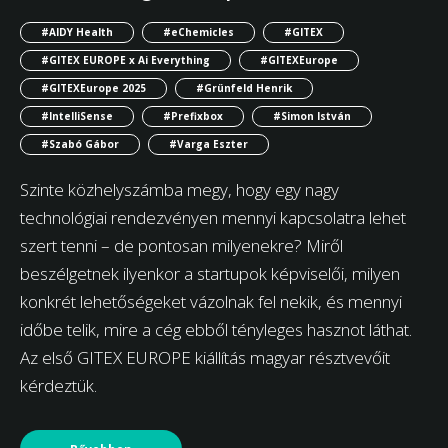
#AIDY Health
#eChemicles
#GITEX
#GITEX EUROPE x Ai Everything
#GITEXEurope
#GITEXEurope 2025
#Grünfeld Henrik
#IntelliSense
#Prefixbox
#Simon István
#Szabó Gábor
#Varga Eszter
Szinte közhelyszámba megy, hogy egy nagy
technológiai rendezvényen mennyi kapcsolatra lehet
szert tenni – de pontosan milyenekre? Miről
beszélgetnek ilyenkor a startupok képviselői, milyen
konkrét lehetőségeket vázolnak fel nekik, és mennyi
időbe telik, mire a cég ebből tényleges hasznot láthat.
Az első GITEX EUROPE kiállítás magyar résztvevőit
kérdeztük.