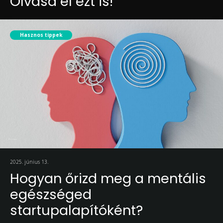
Olvasd el ezt is!
Hasznos tippek
2025. június 13.
Hogyan őrizd meg a mentális
egészséged
startupalapítóként?