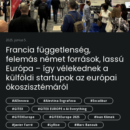
2025. június 5.
Francia függetlenség,
felemás német források, lassú
Európa – így vélekednek a
külföldi startupok az európai
ökoszisztémáról
#AEInnova
#Alevtina Evgrafova
#Excalibur
#GITEX
#GITEX EUROPE x Ai Everything
#GITEXEurope
#GITEXEurope 2025
#Ivan Klimek
#Javier Farré
#LyRise
#Marc Banoub