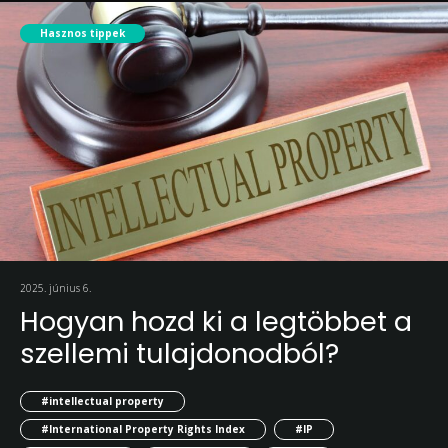
Hasznos tippek
2025. június 6.
Hogyan hozd ki a legtöbbet a
szellemi tulajdonodból?
#intellectual property
#International Property Rights Index
#IP