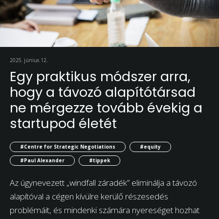
2025. június 12.
Egy praktikus módszer arra,
hogy a távozó alapítótársad
ne mérgezze tovább évekig a
startupod életét
#Centre for Strategic Negotiations
#equity
#Paul Alexander
#tippek
Az úgynevezett „windfall záradék” eliminálja a távozó
alapítóval a cégen kívülre kerülő részesedés
problémáit, és mindenki számára nyereséget hozhat