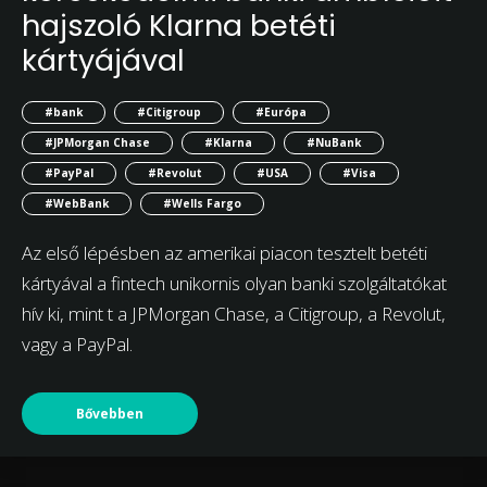
hajszoló Klarna betéti
kártyájával
#bank
#Citigroup
#Európa
#JPMorgan Chase
#Klarna
#NuBank
#PayPal
#Revolut
#USA
#Visa
#WebBank
#Wells Fargo
Az első lépésben az amerikai piacon tesztelt betéti
kártyával a fintech unikornis olyan banki szolgáltatókat
hív ki, mint t a JPMorgan Chase, a Citigroup, a Revolut,
vagy a PayPal.
Bővebben