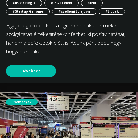
#IP-stratégia
#IP-védelem
#IPRI
#Startup Genome
#szellemi tulajdon
#tippek
Egy jól átgondolt IP-stratégia nemcsak a termék /
szolgáltatás értékesítésekor fejtheti ki pozitív hatását,
hanem a befektetők előtt is. Adunk pár tippet, hogy
hogyan csináld.
Bővebben
Események