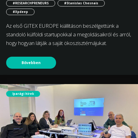
#RESEARCHPRENEURS
#Stanislas Chesnais
#Xpdeep
Az első GITEX EUROPE kiállításon beszélgettünk a
standoló külföldi startupokkal a megoldásaikról és arról,
hogy hogyan látják a saját ökoszisztémájukat.
Bővebben
Iparági hírek