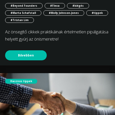
#Beyond Founders
#Flexa
#kiégés
#Marta Schafstall
#Molly Johnson-Jones
#tippek
#Tristan Lim
Az önsegítő cikkek praktikáinak értelmetlen pipálgatása
helyett gyúrj az önismeretre!
Bővebben
Hasznos tippek