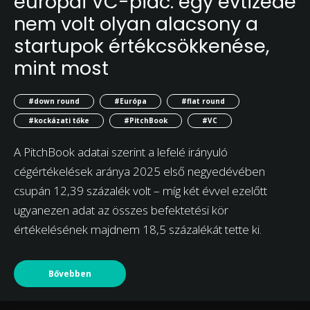
európai VC-piac: egy évtizede
nem volt olyan alacsony a
startupok értékcsökkenése,
mint most
#down round
#Európa
#flat round
#kockázati tőke
#PitchBook
#VC
A PitchBook adatai szerint a lefelé irányuló
cégértékelések aránya 2025 első negyedévében
csupán 12,39 százalék volt – míg két évvel ezelőtt
ugyanezen adat az összes befektetési kör
értékelésének majdnem 18,5 százalékát tette ki.
Bővebben