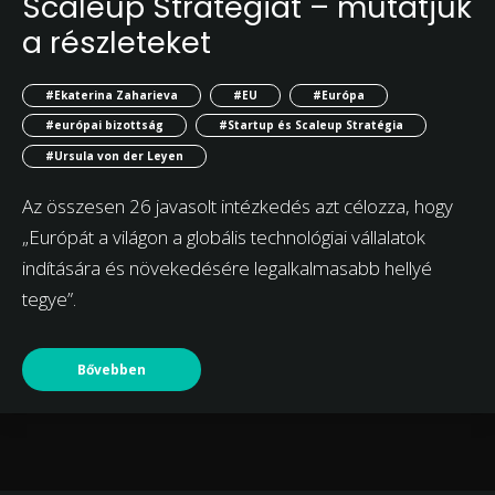
Scaleup Stratégiát – mutatjuk
a részleteket
#Ekaterina Zaharieva
#EU
#Európa
#európai bizottság
#Startup és Scaleup Stratégia
#Ursula von der Leyen
Az összesen 26 javasolt intézkedés azt célozza, hogy
„Európát a világon a globális technológiai vállalatok
indítására és növekedésére legalkalmasabb hellyé
tegye”.
Bővebben