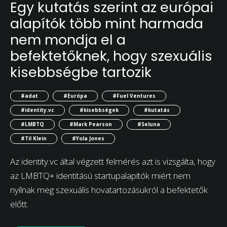
Egy kutatás szerint az európai
alapítók több mint harmada
nem mondja el a
befektetőknek, hogy szexuális
kisebbségbe tartozik
#adat
#Európa
#Fuel Ventures
#identity.vc
#kisebbségek
#kutatás
#LMBTQ
#Mark Pearson
#Seluna
#Til Klein
#Yola Jones
Az identity.vc által végzett felmérés azt is vizsgálta, hogy
az LMBTQ+ identitású startupalapítók miért nem
nyílnak meg szexuális hovatartozásukról a befektetők
előtt.