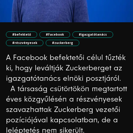
#befektető
#Facebook
#igazgatótanács
#részvényesek
#zuckerberg
A Facebook befektetői célul tűzték
ki, hogy leváltják Zuckerberget az
igazgatótanács elnöki posztjáról.
A társaság csütörtökön megtartott
éves közgyűlésén a részvényesek
szavazhattak Zuckerberg vezetői
pozíciójával kapcsolatban, de a
leléptetés nem sikerült.