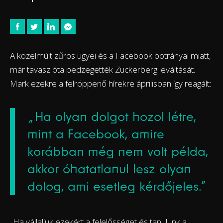
A közelmúlt zűrös ügyei és a Facebook botrányai miatt,
már tavasz óta pedzegették Zuckerberg leváltását.
Mark ezekre a felröppenő hírekre áprilisban így reagált:
„Ha olyan dolgot hozol létre,
mint a Facebook, amire
korábban még nem volt példa,
akkor óhatatlanul lesz olyan
dolog, ami esetleg kérdőjeles.”
„Ha vállaljuk ezekért a felelősséget és tanulunk a