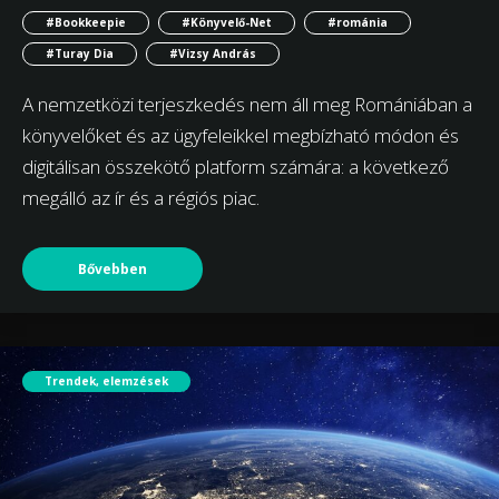
#Bookkeepie
#Könyvelő-Net
#románia
#Turay Dia
#Vizsy András
A nemzetközi terjeszkedés nem áll meg Romániában a
könyvelőket és az ügyfeleikkel megbízható módon és
digitálisan összekötő platform számára: a következő
megálló az ír és a régiós piac.
Bővebben
Trendek, elemzések