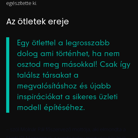
egészítette ki.
Az ötletek ereje
Egy ötlettel a legrosszabb
dolog ami történhet, ha nem
osztod meg másokkal! Csak így
találsz társakat a
megvalósításhoz és újabb
inspirációkat a sikeres üzleti
modell építéséhez.
– szól Molnár Pál főszervező mottója, aki elmondta a
StartUP! Magazinnak a rendezvény megvalósításának