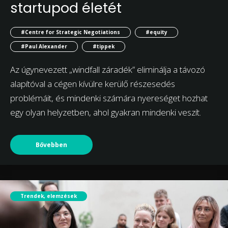
startupod életét
#Centre for Strategic Negotiations
#equity
#Paul Alexander
#tippek
Az úgynevezett „windfall záradék” eliminálja a távozó
alapítóval a cégen kívülre kerülő részesedés
problémáit, és mindenki számára nyereséget hozhat
egy olyan helyzetben, ahol gyakran mindenki veszít.
Bővebben
Trendek, elemzések