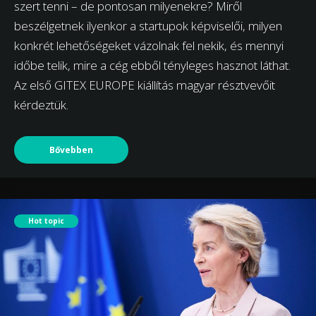
szert tenni – de pontosan milyenekre? Miről
beszélgetnek ilyenkor a startupok képviselői, milyen
konkrét lehetőségeket vázolnak fel nekik, és mennyi
időbe telik, mire a cég ebből tényleges hasznot láthat.
Az első GITEX EUROPE kiállítás magyar résztvevőit
kérdeztük.
Bővebben
Hot topic