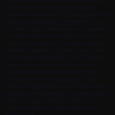
fő motivációit is. „
A Szintézis-Net Kft. innovációs
igazgatójaként tapasztalom, hogy még egy jó üzleti ötlet
kidolgozása is rengeteg időt és energiát emészt fel. Azt
gondolhatjuk, hogy az ötlet kitalálásával már megtettük
amit kellett, pedig ez koránt sem igaz, ez még csak az
út eleje, a munka nagy része csak ezután következik.
Megfelelő támogatási közeg hiányában sajnos a saját
bőrünkön fogjuk megtapasztalni azokat a buktatókat,
melyeken mások már átestek. Ezen tapasztalatok
alapján született meg bennem az ötlet, – melyre
azonnal kiváló és lelkes társakat találtam – hogy
szervezzünk egy olyan ötletversenyt, ahol kiszakítjuk az
ötletgazdákat a napi rutinjukból, és egy mesterségesen
létrehozott közegben lehetőséget adunk nekik arra,
hogy másfél napig csak az ötletük kidolgozására
koncentráljanak.