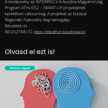
A rendezvény az INTERREG V-A Ausztria-Magyarország
Program ATHU052 – SMART-UP projektjének
keretében valósul meg. A projektet az Európai
Regionális Fejlesztési Alap támogatja.
Részletek és
REGISZTRÁCIÓ:
https://ideathon.ticketninja.io/
Olvasd el ezt is!
Hasznos tippek