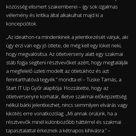
közösség elismert szakemberei – így sok izgalmas
vélemény és kritika által alkakulhat majd ki a
koncepciótok.
„Az ideathon-ra mindenkinek a jelentkezését várjuk, aki
úgy érzi van egy jó ötlete, de még kell egy löket neki,
hogy megvalósítsa. Az ötletverseny alatt egy szakmai
stáb fogja segíteni résztvevőket azért, hogy megtalálják
a megfelelő üzleti modellt az ötletükhöz és azt
fenntarthatóvá tegyék.” mondta el – Tüske Tamás, a
Start IT Up Győr alapítója. Hozzátette, hogy az
ötletversenyre korhatár, illetve szakmai előképzettség
nélkül bárki jelentkezhet, nincs semmilyen elvárás vagy
kikötés erre vonatkozólag. „Mi annak örülünk, ha a
résztvevők minél különbözőbb háttérrel és szakmai
tapasztalattal érkeznek a kétnapos kihívásra.” –