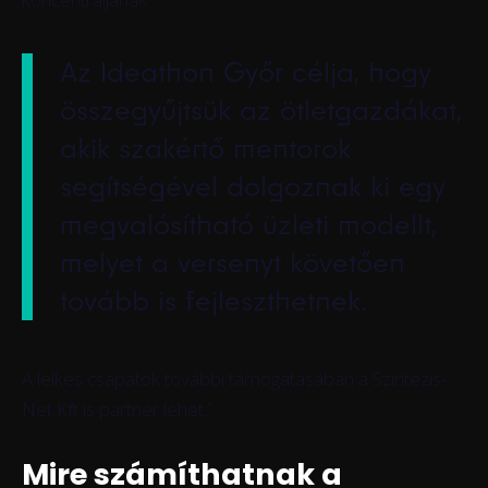
Az Ideathon Győr célja, hogy
összegyűjtsük az ötletgazdákat,
akik szakértő mentorok
segítségével dolgoznak ki egy
megvalósítható üzleti modellt,
melyet a versenyt követően
tovább is fejleszthetnek.
A lelkes csapatok további támogatásában a Szintézis-
Net Kft is partner lehet.”
Mire számíthatnak a