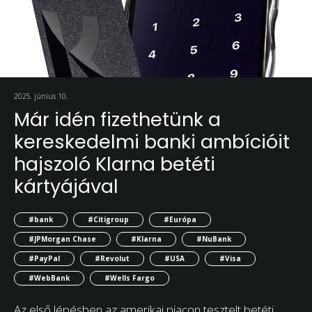
2025. június 10.
Már idén fizethetünk a
kereskedelmi banki ambícióit
hajszoló Klarna betéti
kártyájával
#bank
#Citigroup
#Európa
#JPMorgan Chase
#Klarna
#NuBank
#PayPal
#Revolut
#USA
#Visa
#WebBank
#Wells Fargo
Az első lépésben az amerikai piacon tesztelt betéti