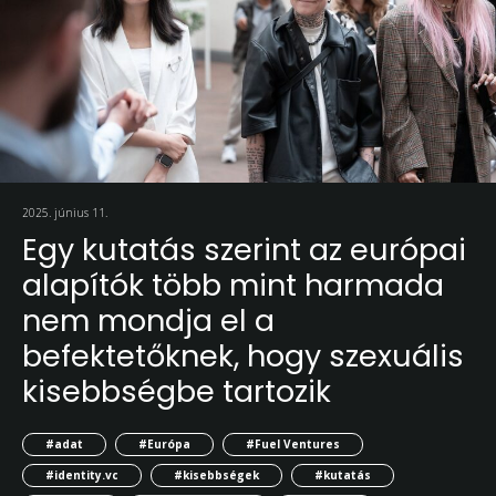
2025. június 11.
Egy kutatás szerint az európai
alapítók több mint harmada
nem mondja el a
befektetőknek, hogy szexuális
kisebbségbe tartozik
#adat
#Európa
#Fuel Ventures
#identity.vc
#kisebbségek
#kutatás