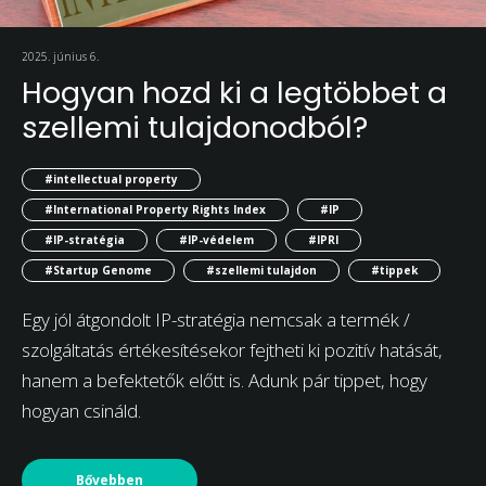
2025. június 6.
Hogyan hozd ki a legtöbbet a
szellemi tulajdonodból?
#intellectual property
#International Property Rights Index
#IP
#IP-stratégia
#IP-védelem
#IPRI
#Startup Genome
#szellemi tulajdon
#tippek
Egy jól átgondolt IP-stratégia nemcsak a termék /
szolgáltatás értékesítésekor fejtheti ki pozitív hatását,
hanem a befektetők előtt is. Adunk pár tippet, hogy
hogyan csináld.
Bővebben