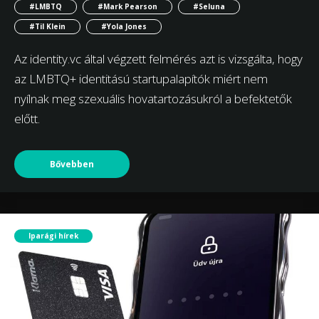
#LMBTQ
#Mark Pearson
#Seluna
#Til Klein
#Yola Jones
Az identity.vc által végzett felmérés azt is vizsgálta, hogy
az LMBTQ+ identitású startupalapítók miért nem
nyílnak meg szexuális hovatartozásukról a befektetők
előtt.
Bővebben
Iparági hírek