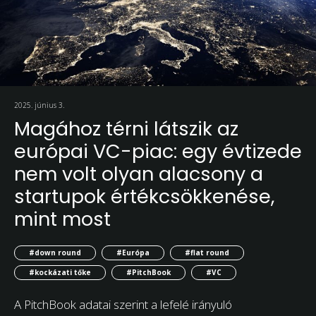
2025. június 3.
Magához térni látszik az
európai VC-piac: egy évtizede
nem volt olyan alacsony a
startupok értékcsökkenése,
mint most
#down round
#Európa
#flat round
#kockázati tőke
#PitchBook
#VC
A PitchBook adatai szerint a lefelé irányuló