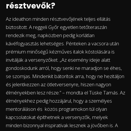
résztvevők?
Az ideathon minden résztvevőjének teljes ellátás
biztosított. A reggeli Győr egyetlen tetőteraszán
rendezik meg, napközben pedig korlátlan
kávéfogyasztás lehetséges. Pénteken a vacsora után
prémium minőségű kézműves italok kóstolására is
invitálják a versenyzőket. „Az esemény ideje alatt
gondoskodunk arról, hogy senki ne maradjon se éhes,
se szomjas. Mindenkit bátorítok arra, hogy ne hezitáljon
és jelentkezzen az ötletversenyre, hiszen nagyon
élményekben lesz része.” – mondta el Tüske Tamás. Az
élményekhez pedig hozzájárul, hogy a személyes
mentoráláson és közös programokon túl olyan
kapcsolatokat építhetnek a versenyzők, melyek
minden bizonnyal inspiratívak lesznek a jövőben is. A