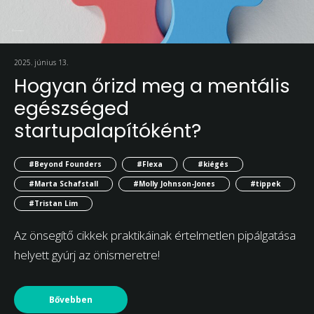
2025. június 13.
Hogyan őrizd meg a mentális
egészséged
startupalapítóként?
#Beyond Founders
#Flexa
#kiégés
#Marta Schafstall
#Molly Johnson-Jones
#tippek
#Tristan Lim
Az önsegítő cikkek praktikáinak értelmetlen pipálgatása
helyett gyúrj az önismeretre!
Bővebben