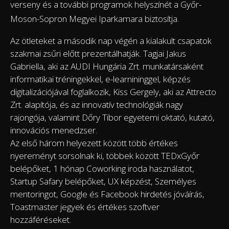
verseny és a további programok helyszínét a Győr-
Moson-Sopron Megyei Iparkamara biztosítja.
Az ötleteket a második nap végén a kialakult csapatok
szakmai zsűri előtt prezentálhatják. Tagjai Jakus
Gabriella, aki az AUDI Hungária Zrt. munkatársaként
informatikai tréningekkel, e-learnininggel, képzés
digitalizációjával foglalkozik, Kiss Gergely, aki az Attrecto
Zrt. alapítója, és az innovatív technológiák nagy
rajongója, valamint Dőry Tibor egyetemi oktató, kutató,
innovációs menedzser.
Az első három helyezett között több értékes
nyereményt sorsolnak ki, többek között TEDxGyőr
belépőket, 1 hónap Coworking iroda használatot,
Startup Safary belépőket, UX képzést, Személyes
mentoringot, Google és Facebook hirdetés jóváírás,
Toastmaster jegyek és értékes szoftver
hozzáféréseket.