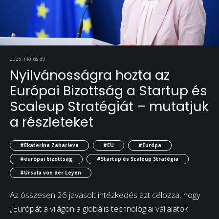
2025. május 30.
Nyilvánosságra hozta az
Európai Bizottság a Startup és
Scaleup Stratégiát – mutatjuk
a részleteket
#Ekaterina Zaharieva
#EU
#Európa
#európai bizottság
#Startup és Scaleup Stratégia
#Ursula von der Leyen
Az összesen 26 javasolt intézkedés azt célozza, hogy
„Európát a világon a globális technológiai vállalatok