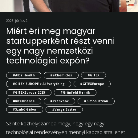
2025. június 2.
Miért éri meg magyar
startupperként részt venni
egy nagy nemzetközi
technológiai expón?
#AIDY Health
#eChemicles
#GITEX
#GITEX EUROPE x Ai Everything
#GITEXEurope
#GITEXEurope 2025
#Grünfeld Henrik
#IntelliSense
#Prefixbox
#Simon István
#Szabó Gábor
#Varga Eszter
Szinte közhelyszámba megy, hogy egy nagy
technológiai rendezvényen mennyi kapcsolatra lehet