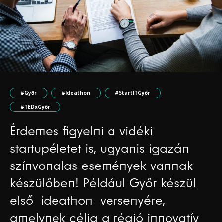
#Győr
#Ideathon
#StartITGyőr
#TEDxGyőr
Érdemes figyelni a vidéki
startupéletet is, ugyanis igazán
színvonalas események vannak
készülőben! Például Győr készül
első ideathon versenyére,
amelynek célja a régió innovatív