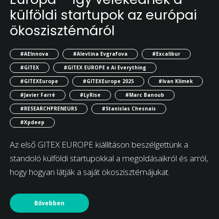
külföldi startupok az európai
ökoszisztémáról
#AEInnova
#Alevtina Evgrafova
#Excalibur
#GITEX
#GITEX EUROPE x Ai Everything
#GITEXEurope
#GITEXEurope 2025
#Ivan Klimek
#Javier Farré
#LyRise
#Marc Banoub
#RESEARCHPRENEURS
#Stanislas Chesnais
#Xpdeep
Az első GITEX EUROPE kiállításon beszélgettünk a
standoló külföldi startupokkal a megoldásaikról és arról,
hogy hogyan látják a saját ökoszisztémájukat.
Bővebben