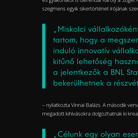
szegmens egyik sikertörténet írójának sz
„Miskolci vállalkozókén
tartom, hogy a megszer
induló innovatív válla
kitűnő lehetőség haszn
a jelentkezők a BNL Sta
bekerülhetnek a részvét
– nyilatkozta Vinnai Balázs. A második vers
megadott kihívásokra dolgozhatnak ki kreat
„Célunk egy olyan ese