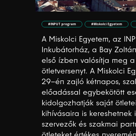
#INPUT program
#Miskolci Egyetem
A Miskolci Egyetem, az INP
Inkubátorház, a Bay Zoltán
első ízben valósítja meg a
ötletversenyt. A Miskolci
29–én zajló kétnapos, szak
előadással egybekötött e
kidolgozhatják saját ötletei
kihívásaira is kereshetnek
szervezők és szakmai part
ötleteket értékes nyeremén