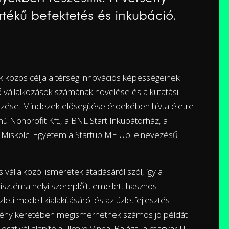
 értékű befektetés és inkubáció.
ek közös célja a térség innovációs képességeinek
dő vállalkozások számának növelése és a kutatási
zése. Mindezek elősegítése érdekében hívta életre
ú Nonprofit Kft., a BNL Start Inkubátorház, a
 Miskolci Egyetem a Startup ME Up! elnevezésű
 vállalkozói ismeretek átadásáról szól, így a
sztéma helyi szereplőit, emellett hasznos
eti modell kialakításáról és az üzletfejlesztés
semény keretében megismerhetnek számos jó példát
sztivál alapítója, illetve Vinnai Balázs, a magyar IT