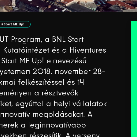
#Start ME Up!
UT Program, a BNL Start
 Kutatóintézet és a Hiventures
 Start ME Up! elnevezésű
 Egyetemen 2018. november 28-
mai felkészítéssel és 14
seményen a résztvevők
ket, egyúttal a helyi vállalatok
 innovatív megoldásokat. A
nerek a leginnovatívabb
yekben részesítik. A verseny