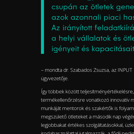
csupán az ötletek gen
azok azonnali piaci has
Az irányított feladatki
a helyi vállalatok és 
igényeit és kapacitásait
– mondta dr. Szabados Zsuzsa, az INPUT
ügyvezetője.
Így többek között teljesítményértékelésre
termékellenőrzésre vonatkozó innovatív me
munkáját mentorok és szakértők is folyam
megszülető ötleteket a második nap végén e
legjobbakat értékes szolgáltatásokkal, üzl
irodahasználattal jutalmazzák, a fődíj pedi