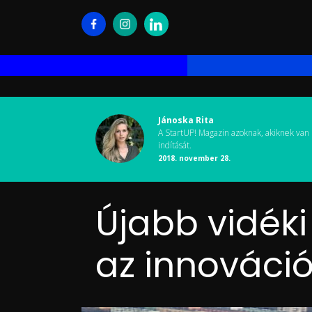
Jánoska Rita
A StartUP! Magazin azoknak, akiknek van 
indítását.
2018. november 28.
Újabb vidék
az innováci