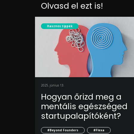
Olvasd el ezt is!
Hasznos tippek
2025. június 13.
Hogyan őrizd meg a
mentális egészséged
startupalapítóként?
#Beyond Founders
#Flexa