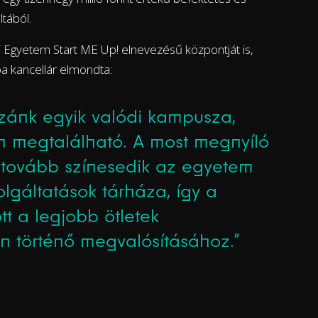
ltából.
 Egyetem Start ME Up! elnevezésű központját is,
a kancellár elmondta:
zánk egyik valódi kampusza,
n megtalálható. A most megnyíló
 tovább színesedik az egyetem
olgáltatások tárháza, így a
t a legjobb ötletek
en történő megvalósításához.”