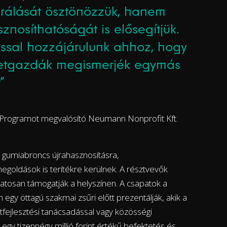
erálását ösztönözzük, hanem
znosíthatóságát is elősegítjük.
írással hozzájárulunk ahhoz, hogy
ötletgazdák megismerjék egymás
”
 Programot megvalósító Neumann Nonprofit Kft.
, gumiabroncs újrahasznosításra,
goldások is terítékre kerülnek. A résztvevők
atosan támogatják a helyszínen. A csapatok a
gy öttagú szakmai zsűri előtt prezentálják, akik a
etfejlesztési tanácsadással vagy közösségi
g egy tizennégy millió forint értékű befektetés és