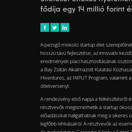
fődíja egy 14 millió forint
A pezsgő miskolci startup élet szereplőin
hosszú távú fejlesztése, az innovatív kez
eredmények piaci hasznosításának ösztön
a Bay Zoltán Alkalmazott Kutatási Közhaszn
Hiventures, az INPUT Program, valamint a
ötletversenyt.
A rendezvény első napja a felkészítésről és
résztvevők megismerhetik a startup ökoszi
előadásokat hallgathatnak meg a sikeres üzl
legfőbb kihívásairól. A résztvevők az e
és gyakorlatot is Gerendai Károly a Sziget Fe