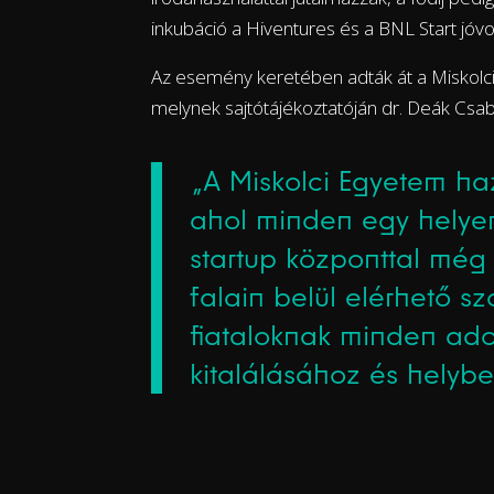
inkubáció a Hiventures és a BNL Start jóvo
Az esemény keretében adták át a Miskolci
melynek sajtótájékoztatóján dr. Deák Csab
„A Miskolci Egyetem ha
ahol minden egy helye
startup központtal még
falain belül elérhető sz
fiataloknak minden adot
kitalálásához és helyb