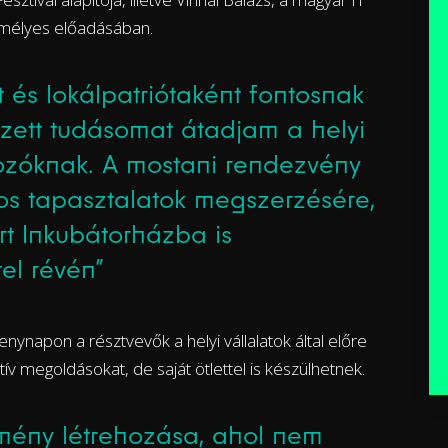
emélyes előadásában.
t és lokálpatriótaként fontosnak
zett tudásomat átadjam a helyi
lkozóknak. A mostani rendezvény
os tapasztalatok megszerzésére,
rt Inkubátorházba is
el révén”
enynapon a résztvevők a helyi vállalatok által előre
ív megoldásokat, de saját ötlettel is készülhetnek.
mény létrehozása, ahol nem