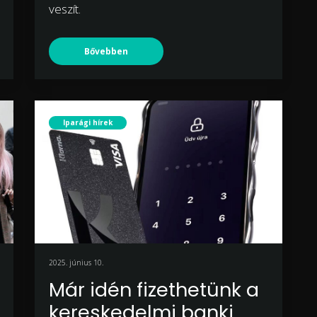
veszít.
Bővebben
Iparági hírek
2025. június 10.
Már idén fizethetünk a
kereskedelmi banki