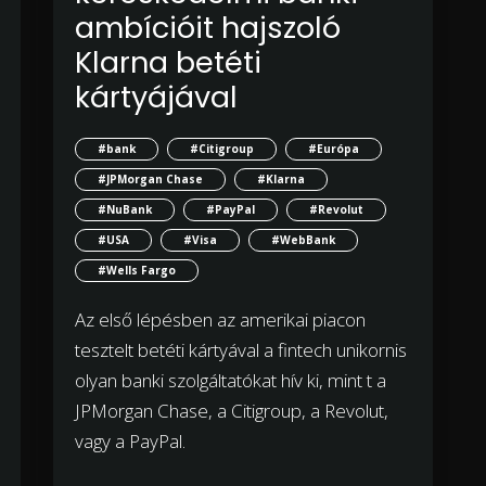
ambícióit hajszoló
Klarna betéti
kártyájával
#bank
#Citigroup
#Európa
#JPMorgan Chase
#Klarna
#NuBank
#PayPal
#Revolut
#USA
#Visa
#WebBank
#Wells Fargo
Az első lépésben az amerikai piacon
tesztelt betéti kártyával a fintech unikornis
olyan banki szolgáltatókat hív ki, mint t a
JPMorgan Chase, a Citigroup, a Revolut,
vagy a PayPal.