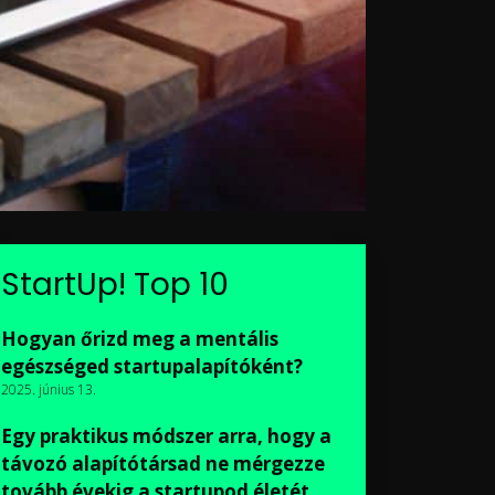
StartUp! Top 10
Hogyan őrizd meg a mentális
egészséged startupalapítóként?
2025. június 13.
Egy praktikus módszer arra, hogy a
távozó alapítótársad ne mérgezze
tovább évekig a startupod életét