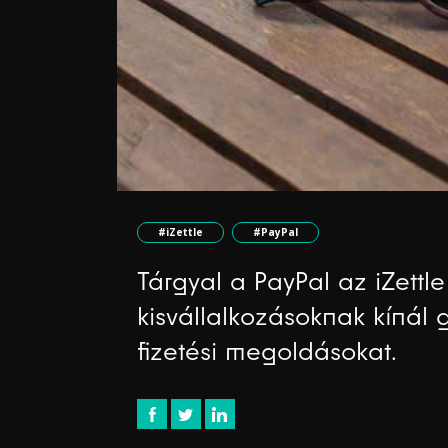
#iZettle
#PayPal
Tárgyal a PayPal az iZettle
kisvállalkozásoknak kínál g
fizetési megoldásokat.