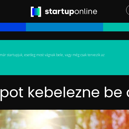
már startupjuk, esetleg most vágnak bele, vagy még csak tervezik az
upot kebelezne be 