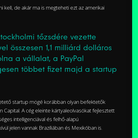
i kell, de akár ma is megteheti ezt az amerikai
 stockholmi tőzsdére vezette
el összesen 1,1 milliárd dolláros
olna a vállalat, a PayPal
esen többet fizet majd a startup
meletető startup mögé korábban olyan befektetők
 Capital. A cég eleinte kártyaleolvasókat fejlesztett
ges intelligenciával és felhő-alapú
kívül jelen vannak Brazíliában és Mexikóban is.