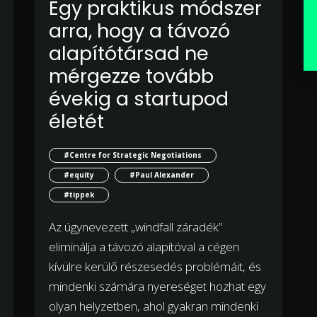
Egy praktikus módszer
arra, hogy a távozó
alapítótársad ne
mérgezze tovább
évekig a startupod
életét
#Centre for Strategic Negotiations
#equity
#Paul Alexander
#tippek
Az úgynevezett „windfall záradék”
eliminálja a távozó alapítóval a cégen
kívülre kerülő részesedés problémáit, és
mindenki számára nyereséget hozhat egy
olyan helyzetben, ahol gyakran mindenki