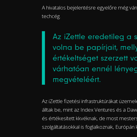
A hivatalos bejelentésre egyelőre még várn
techcég.
Az iZettle eredetileg a
volna be papírjait, melly
értékeltséget szerzett v
várhatóan ennél lényeg
megvételéért.
Az iZettle fizetési infrastruktúrákat üze
álltak be, mint az Index Ventures és a Dawn
és értékesített kkvéknak, de most mestersé
szolgáltatásokkal is foglalkoznak, Európán 