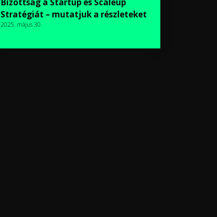
Bizottság a Startup és Scaleup
Stratégiát – mutatjuk a részleteket
2025. május 30.