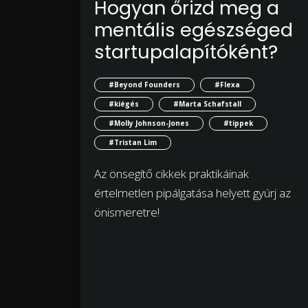
Hogyan őrizd meg a
mentális egészséged
startupalapítóként?
#Beyond Founders
#Flexa
#kiégés
#Marta Schafstall
#Molly Johnson-Jones
#tippek
#Tristan Lim
Az önsegítő cikkek praktikáinak
értelmetlen pipálgatása helyett gyúrj az
önismeretre!