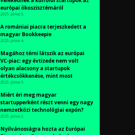
vélekednek a külföldi startupok az
európai ökoszisztémáról
2025. június 5.
A romániai piacra terjeszkedett a
magyar Bookkeepie
2025. június 4.
Magához térni látszik az európai
VC-piac: egy évtizede nem volt
olyan alacsony a startupok
értékcsökkenése, mint most
2025. június 3.
Miért éri meg magyar
startupperként részt venni egy nagy
nemzetközi technológiai expón?
2025. június 2.
Nyilvánosságra hozta az Európai