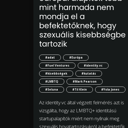
mint harmada nem
mondja el a
befektetőknek, hogy
szexuális kisebbségbe
tartozik
#adat
#Európa
#Fuel Ventures
#identity.vc
#kisebbségek
#kutatás
#LMBTQ
#Mark Pearson
#Seluna
#Til Klein
#Yola Jones
Az identity.vc által végzett felmérés azt is
vizsgálta, hogy az LMBTQ+ identitású
startupalapítók miért nem nyílnak meg
szexuális hovatartozásukról a befektetők