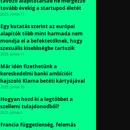
távozó alapítótársad ne mérgezze
tovább évekig a startupod életét
2025. június 12.
Egy kutatás szerint az európai
alapítók több mint harmada nem
mondja el a befektetőknek, hogy
szexuális kisebbségbe tartozik
2025. június 11.
Már idén fizethetünk a
kereskedelmi banki ambícióit
hajszoló Klarna betéti kártyájával
2025. június 10.
Hogyan hozd ki a legtöbbet a
szellemi tulajdonodból?
2025. június 6.
Francia függetlenség, felemás