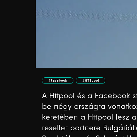
#Facebook
#HTTpool
A Httpool és a Facebook st
be négy országra vonatk
keretében a Httpool lesz a
reseller partnere Bulgáriá