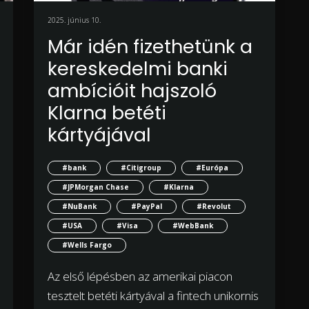
2025. június 10.
Már idén fizethetünk a
kereskedelmi banki
ambícióit hajszoló
Klarna betéti
kártyájával
#bank
#Citigroup
#Európa
#JPMorgan Chase
#Klarna
#NuBank
#PayPal
#Revolut
#USA
#Visa
#WebBank
#Wells Fargo
Az első lépésben az amerikai piacon
tesztelt betéti kártyával a fintech unikornis