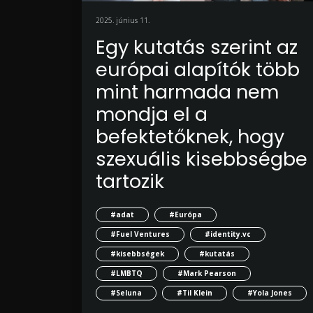
2025. június 11.
Egy kutatás szerint az
európai alapítók több
mint harmada nem
mondja el a
befektetőknek, hogy
szexuális kisebbségbe
tartozik
#adat
#Európa
#Fuel Ventures
#identity.vc
#kisebbségek
#kutatás
#LMBTQ
#Mark Pearson
#Seluna
#Til Klein
#Yola Jones