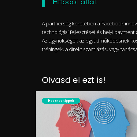
Httpool által.
A partnerség keretében a Facebook innovat
technológiai fejlesztései és helyi payment o
Az ügynökségek az együttműködésnek kös
tréningek, a direkt számlázás, vagy tanács
Olvasd el ezt is!
Hasznos tippek