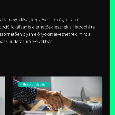
ív megoldásai, képzései, stratégiai szintű
pciói lokálisan is elérhetőek lesznek a Httpool által.
zönhetően olyan előnyöket élvezhetnek, mint a
adás hirdetési irányelvekben.
Hasznos tippek