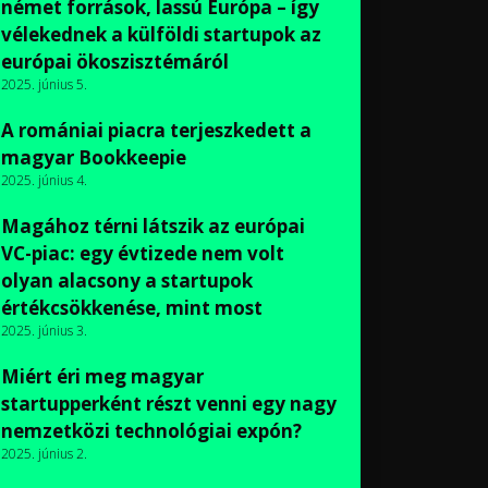
német források, lassú Európa – így
vélekednek a külföldi startupok az
európai ökoszisztémáról
2025. június 5.
A romániai piacra terjeszkedett a
magyar Bookkeepie
2025. június 4.
Magához térni látszik az európai
VC-piac: egy évtizede nem volt
olyan alacsony a startupok
értékcsökkenése, mint most
2025. június 3.
Miért éri meg magyar
startupperként részt venni egy nagy
nemzetközi technológiai expón?
2025. június 2.