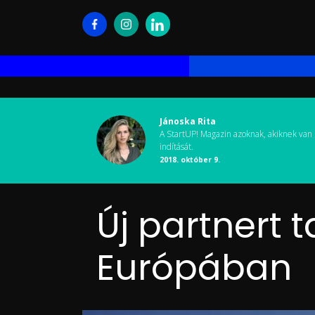
Jánoska Rita
A StartUP! Magazin azoknak, akiknek van 
indítását.
2018. október 9.
Új partnert 
Európában