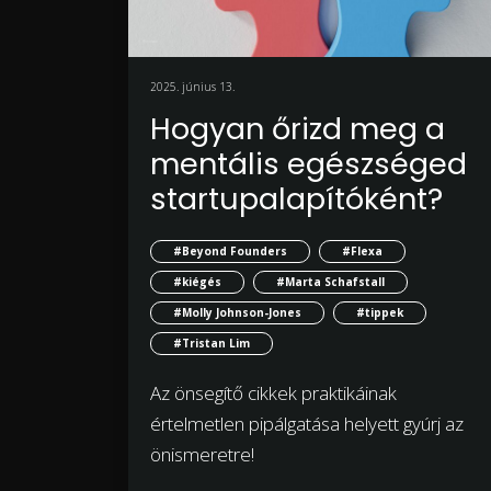
2025. június 13.
Hogyan őrizd meg a
mentális egészséged
startupalapítóként?
#Beyond Founders
#Flexa
#kiégés
#Marta Schafstall
#Molly Johnson-Jones
#tippek
#Tristan Lim
Az önsegítő cikkek praktikáinak
értelmetlen pipálgatása helyett gyúrj az
önismeretre!