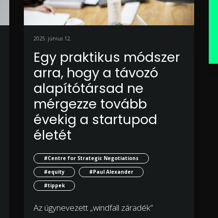
2025. június 12.
Egy praktikus módszer
arra, hogy a távozó
alapítótársad ne
mérgezze tovább
évekig a startupod
életét
#Centre for Strategic Negotiations
#equity
#Paul Alexander
#tippek
Az úgynevezett „windfall záradék”