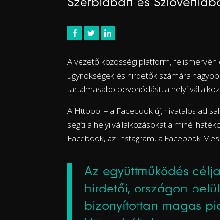
Szerbiában és Szlovéniáb
A vezető közösségi platform, felismervén e
ügynökségek és hirdetők számára nagyobb
tartalmasabb bevonódást, a helyi vállalkoz
A Httpool – a Facebook új, hivatalos ad sa
segíti a helyi vállalkozásokat a minél haté
Facebook, az Instagram, a Facebook Mes
Az együttműködés célja
hirdetői, országon bel
bizonyítottan magas pi