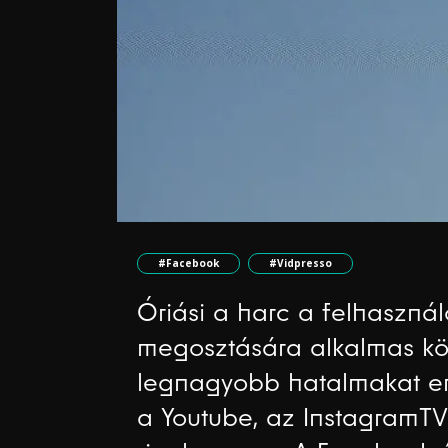
#Facebook
#Vidpresso
Óriási a harc a felhasznál
megosztására alkalmas kö
legnagyobb hatalmakat em
a Youtube, az InstagramTV,