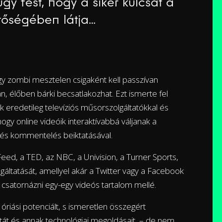
y fest, hogy a siker kulcsát a
etőségében látja…
y zombi mesztelen csigaként kell passzívan
n, élőben bárki becsatlakozhat. Ezt ismerte fel
k eredetileg televíziós műsorszolgáltatókkal és
ogy online videóik interaktívabbá váljanak a
 és kommentelés beiktatásával.
ed, a TED, az NBC, a Univision, a Turner Sports,
gáltatását, amellyel akár a Twitter vagy a Facebook
t csatornázni egy-egy videós tartalom mellé.
riási potenciált, s ismeretlen összegért
atát és annak technológiai megoldásait – de nem