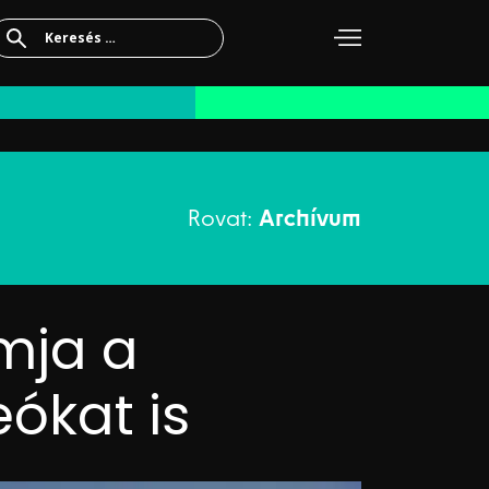
Keresés:
Rovat:
Archívum
mja a
ókat is