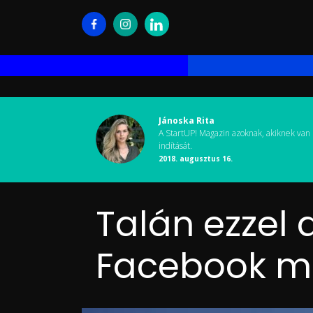
Jánoska Rita
A StartUP! Magazin azoknak, akiknek van 
indítását.
2018. augusztus 16.
Talán ezzel
Facebook mé