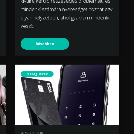
kívülre kerülő részesedés problémáit, és
mindenki számára nyereséget hozhat egy
olyan helyzetben, ahol gyakran mindenki
veszít.
Bővebben
Iparági hírek
2025. június 10.