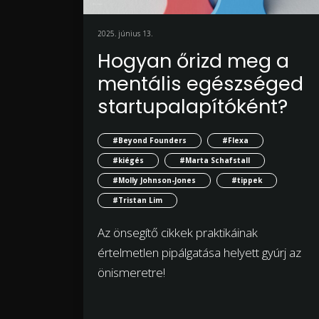
2025. június 13.
Hogyan őrizd meg a
mentális egészséged
startupalapítóként?
#Beyond Founders
#Flexa
#kiégés
#Marta Schafstall
#Molly Johnson-Jones
#tippek
#Tristan Lim
Az önsegítő cikkek praktikáinak
értelmetlen pipálgatása helyett gyúrj az
önismeretre!