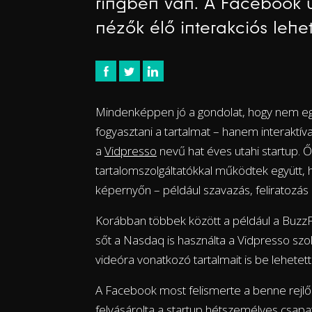
ringben van. A Facebook úg
nézők élő interakciós leh
Mindenképpen jó a gondolat, hogy nem eg
fogyasztani a tartalmat – hanem interaktíva
a
Vidpresso
nevű hat éves utahi startup. Ő
tartalomszolgáltatókkal működtek együtt, h
képernyőn – például szavazás, feliratozás
Korábban többek között a például a BuzzFe
sőt a Nasdaq is használta a Vidpresso szol
videóra vonatkozó tartalmait is be lehetet
A Facebook most felismerte a benne rejlő ó
felvásárolta a startup hétszemélyes csap