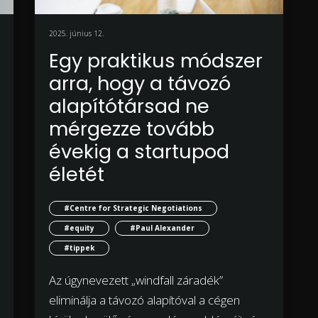
2025. június 12.
Egy praktikus módszer
arra, hogy a távozó
alapítótársad ne
mérgezze tovább
évekig a startupod
életét
#Centre for Strategic Negotiations
#equity
#Paul Alexander
#tippek
Az úgynevezett „windfall záradék”
eliminálja a távozó alapítóval a cégen