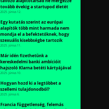
távozó alapítótársad ne mérgezze
tovább évekig a startupod életét
2025. június 12.
Egy kutatás szerint az európai
alapítók több mint harmada nem
mondja el a befektetőknek, hogy
szexuális kisebbségbe tartozik
2025. június 11.
Már idén fizethetünk a
kereskedelmi banki ambícióit
hajszoló Klarna betéti kártyájával
2025. június 10.
Hogyan hozd ki a legtöbbet a
szellemi tulajdonodból?
2025. június 6.
Francia függetlenség, felemás