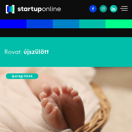
Rovat:
újszülött
Iparági hírek