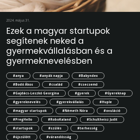
2024. május 31.
Ezek a magyar startupok
segítenek neked a
gyermekvállalásban és a
gyermeknevelésben
#anya
#anyák napja
#Babyndex
#Bodó Ákos
#család
#csecsemő
#Gajdács-Leszkó Georgina
#gyerek
#Gyereknap
#gyereknevelés
#gyerekvállalás
#Huple
#magyar startupok
#Németh Nóra
#ovuláció
#PregHello
#RoboKaland
#Schultheisz Judit
#startupok
#szülés
#terhesség
#újszülött
#várandósság