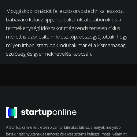
Mozgáskoordinációt fejlesztő orvostechnikai eszköz,
babaváró kalauz app, robotikát oktató táborok és a
termékenységi időszakot még rendszertelen ciklus
mellett is azonosító mikroszkóp: összegyűjtöttük, hogy
milyen itthoni startupok indultak már el a kismamaság,
szülőség és gyermeknevelés kapcsán.
A Startup online felületein olyan tartalmakat találsz, amelyek mélyebb
betekintést nyújtanak az innovációs ökoszisztéma kulisszái mögé, valamint