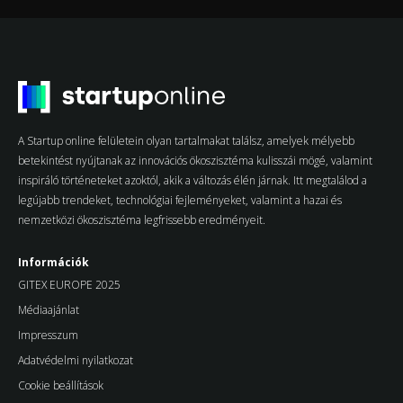
A Startup online felületein olyan tartalmakat találsz, amelyek mélyebb
betekintést nyújtanak az innovációs ökoszisztéma kulisszái mögé, valamint
inspiráló történeteket azoktól, akik a változás élén járnak. Itt megtalálod a
legújabb trendeket, technológiai fejleményeket, valamint a hazai és
nemzetközi ökoszisztéma legfrissebb eredményeit.
Információk
GITEX EUROPE 2025
Médiaajánlat
Impresszum
Adatvédelmi nyilatkozat
Cookie beállítások