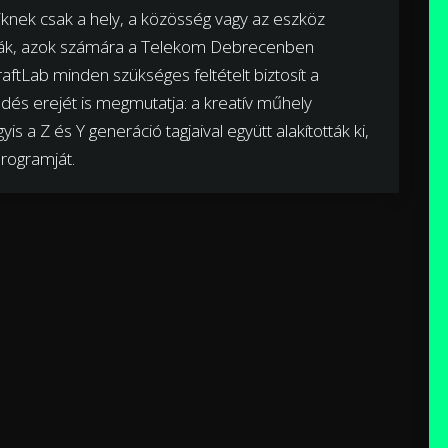
kiknek csak a hely, a közösség vagy az eszköz
sítsák, azok számára a Telekom Debrecenben
raftLab minden szükséges feltételt biztosít a
dés erejét is megmutatja: a kreatív műhely
is a Z és Y generáció tagjaival együtt alakították ki,
rogramját.