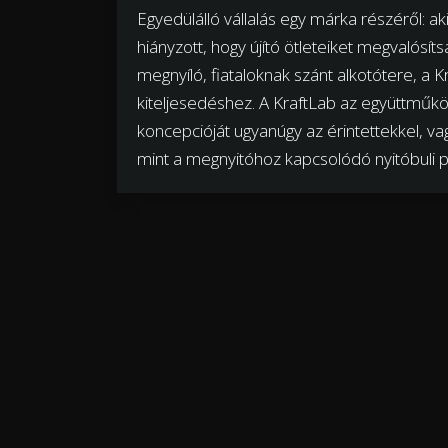
Egyedülálló vállalás egy márka részéről: a
hiányzott, hogy újító ötleteiket megvaló
megnyíló, fiataloknak szánt alkotótere, a K
kiteljesedéshez. A KraftLab az együttműkö
koncepcióját ugyanúgy az érintettekkel, vagy
mint a megnyitóhoz kapcsolódó nyitóbuli p