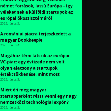
német források, lassú Európa – így
vélekednek a külföldi startupok az
európai ökoszisztémáról
2025. június 5.
A romániai piacra terjeszkedett a
magyar Bookkeepie
2025. június 4.
Magához térni látszik az európai
VC-piac: egy évtizede nem volt
olyan alacsony a startupok
értékcsökkenése, mint most
2025. június 3.
Miért éri meg magyar
startupperként részt venni egy nagy
nemzetközi technológiai expón?
2025. június 2.