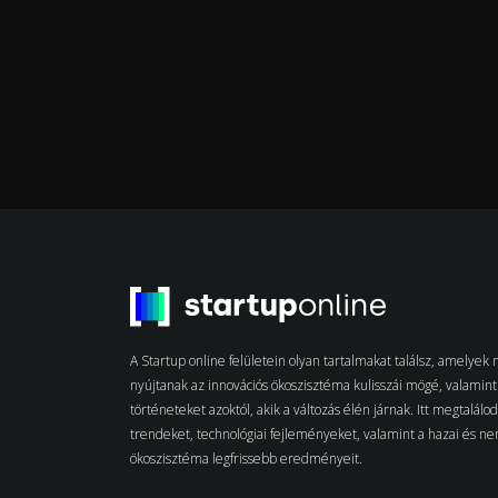
A Startup online felületein olyan tartalmakat találsz, amelye
nyújtanak az innovációs ökoszisztéma kulisszái mögé, valamint 
történeteket azoktól, akik a változás élén járnak. Itt megtalálo
trendeket, technológiai fejleményeket, valamint a hazai és n
ökoszisztéma legfrissebb eredményeit.