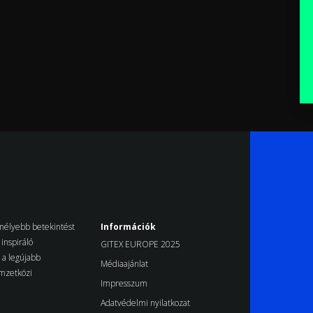
k mélyebb betekintést
Információk
inspiráló
GITEX EUROPE 2025
d a legújabb
Médiaajánlat
emzetközi
Impresszum
Adatvédelmi nyilatkozat