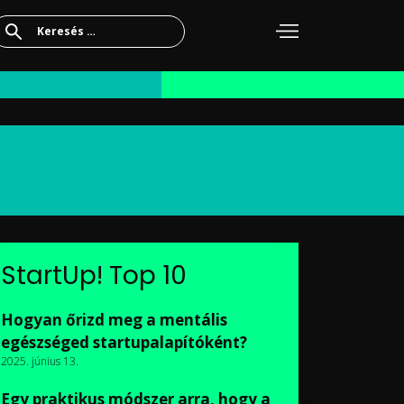
Keresés:
StartUp! Top 10
Hogyan őrizd meg a mentális
egészséged startupalapítóként?
2025. június 13.
Egy praktikus módszer arra, hogy a