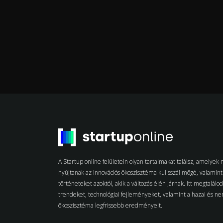
A Startup online felületein olyan tartalmakat találsz, amelye
nyújtanak az innovációs ökoszisztéma kulisszái mögé, valamint 
történeteket azoktól, akik a változás élén járnak. Itt megtalálo
trendeket, technológiai fejleményeket, valamint a hazai és n
ökoszisztéma legfrissebb eredményeit.