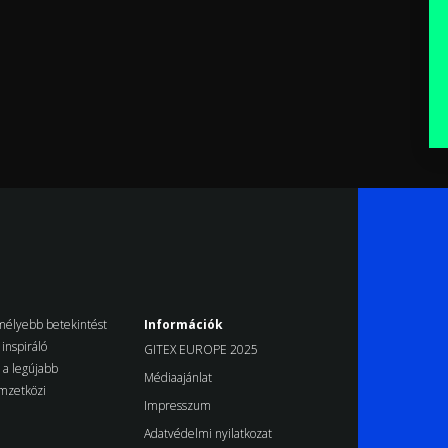
k mélyebb betekintést
Információk
inspiráló
GITEX EUROPE 2025
d a legújabb
Médiaajánlat
emzetközi
Impresszum
Adatvédelmi nyilatkozat