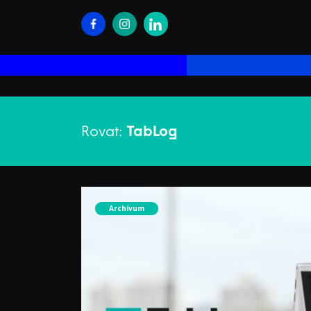
Rovat:
TabLog
Archívum