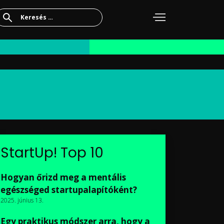
Keresés:
StartUp! Top 10
Hogyan őrizd meg a mentális
egészséged startupalapítóként?
2025. június 13.
Egy praktikus módszer arra, hogy a