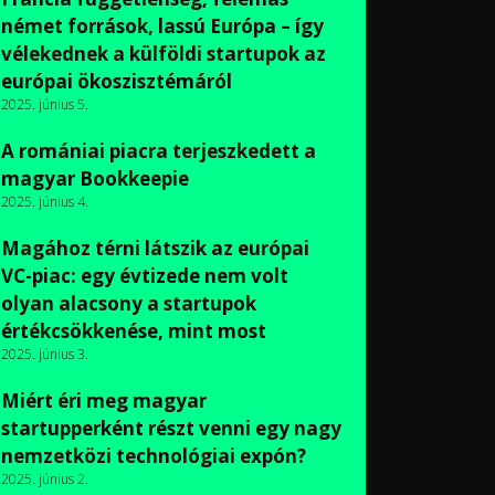
német források, lassú Európa – így
vélekednek a külföldi startupok az
európai ökoszisztémáról
2025. június 5.
A romániai piacra terjeszkedett a
magyar Bookkeepie
2025. június 4.
Magához térni látszik az európai
VC-piac: egy évtizede nem volt
olyan alacsony a startupok
értékcsökkenése, mint most
2025. június 3.
Miért éri meg magyar
startupperként részt venni egy nagy
nemzetközi technológiai expón?
2025. június 2.