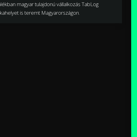
zalékban magyar tulajdonú vállalkozás TabLog
nkahelyet is teremt Magyarországon.