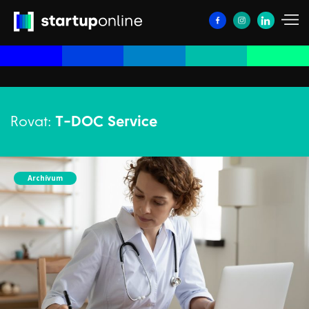
Rovat:
T-DOC Service
Archívum