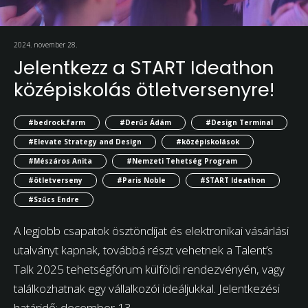
2024. november 28.
Jelentkezz a START Ideathon
középiskolás ötletversenyre!
#bedrock.farm
#Derűs Ádám
#Design Terminal
#Elevate Strategy and Design
#középiskolások
#Mészáros Anita
#Nemzeti Tehetség Program
#ötletverseny
#Paris Noble
#START Ideathon
#Szűcs Endre
A legjobb csapatok ösztöndíjat és elektronikai vásárlási
utalványt kapnak, továbbá részt vehetnek a Talent’s
Talk 2025 tehetségfórum külföldi rendezvényén, vagy
találkozhatnak egy vállalkozói ideáljukkal. Jelentkezési
határidő: december 13.