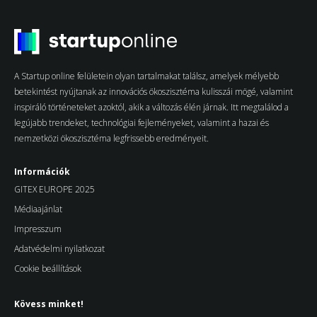
A Startup online felületein olyan tartalmakat találsz, amelyek mélyebb
betekintést nyújtanak az innovációs ökoszisztéma kulisszái mögé, valamint
inspiráló történeteket azoktól, akik a változás élén járnak. Itt megtalálod a
legújabb trendeket, technológiai fejleményeket, valamint a hazai és
nemzetközi ökoszisztéma legfrissebb eredményeit.
Információk
GITEX EUROPE 2025
Médiaajánlat
Impresszum
Adatvédelmi nyilatkozat
Cookie beállítások
Kövess minket!