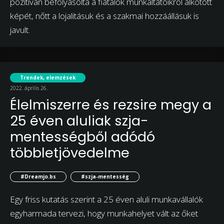
pozitívan befolyásolta a fiatalok munkáltatóikról alkotott
képét, nőtt a lojalitásuk és a szakmai hozzáállásuk is
javult.
Trendek, elemzések
2022. április 26.
Élelmiszerre és rezsire megy a
25 éven aluliak szja-
mentességből adódó
többletjövedelme
#Dreamjo.bs
#szja-mentesség
Egy friss kutatás szerint a 25 éven aluli munkavállalók
egyharmada tervezi, hogy munkahelyet vált az őket