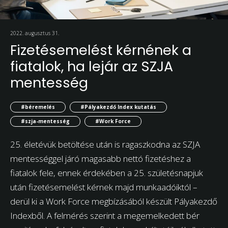
2022. augusztus 31.
Fizetésemelést kérnének a
fiatalok, ha lejár az SZJA
mentesség
#béremelés
#Pályakezdő Index kutatás
#szja-mentesség
#Work Force
25. életévük betöltése után is ragaszkodna az SZJA
mentességgel járó magasabb nettó fizetéshez a
fiatalok fele, ennek érdekében a 25. születésnapjuk
után fizetésemelést kérnek majd munkaadóiktól –
derül ki a Work Force megbízásából készült Pályakezdő
Indexből. A felmérés szerint a megemelkedett bér