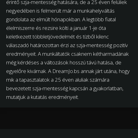
érintő szja-mentesség hatására, de a 25 éven felüliek
negyedében is felmerült már a munkahelyváltás
gondolata az elmúlt hónapokban. A legtöbb fiatal
élelmiszerre és rezsire költi a január 1-je óta
keletkezett többletjövedelmét és tízből kilenc
válaszadó határozottan érzi az szja-mentesség pozitív
eredményeit. A munkáltatók csaknem kétharmadának
még kérdéses a változások hosszú távú hatása, de
egyelőre kivárnak. A DreamJo.bs annak járt utána, hogy
mik a tapasztalatok a 25 éven aluliak számára
bevezetett szja-mentesség kapcsán a gyakorlatban,
mutatjuk a kutatás eredményeit.