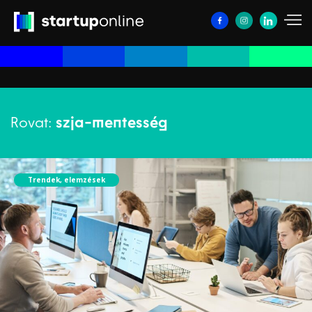
Rovat:
szja-mentesség
Trendek, elemzések