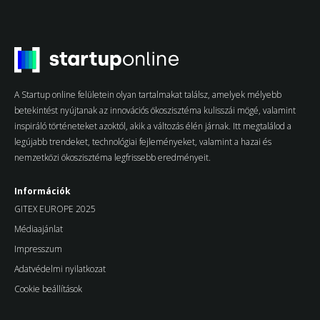
A Startup online felületein olyan tartalmakat találsz, amelyek mélyebb
betekintést nyújtanak az innovációs ökoszisztéma kulisszái mögé, valamint
inspiráló történeteket azoktól, akik a változás élén járnak. Itt megtalálod a
legújabb trendeket, technológiai fejleményeket, valamint a hazai és
nemzetközi ökoszisztéma legfrissebb eredményeit.
Információk
GITEX EUROPE 2025
Médiaajánlat
Impresszum
Adatvédelmi nyilatkozat
Cookie beállítások