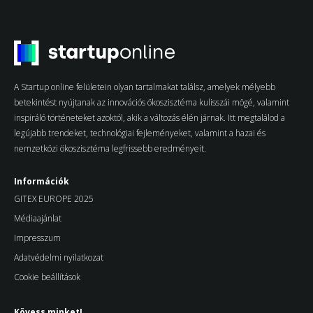
A Startup online felületein olyan tartalmakat találsz, amelyek mélyebb
betekintést nyújtanak az innovációs ökoszisztéma kulisszái mögé, valamint
inspiráló történeteket azoktól, akik a változás élén járnak. Itt megtalálod a
legújabb trendeket, technológiai fejleményeket, valamint a hazai és
nemzetközi ökoszisztéma legfrissebb eredményeit.
Információk
GITEX EUROPE 2025
Médiaajánlat
Impresszum
Adatvédelmi nyilatkozat
Cookie beállítások
Kövess minket!