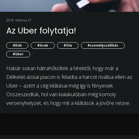
2018. március 27.
Az Uber folytatja!
#Didi
#Grab
#Ola
#személyszállítás
#Uber
Habár sokan hátrahőköltek a hírektől, hogy már a
Délkelet-ázsiai piacon is feladta a harcot riválisa ellen az
Uber – azért a cég kilátásai még így is fényesek.
Összeszedtük, hol van kialakulóban még komoly
versenyhelyzet, és hogy mit a kilátások a jövőre nézve.