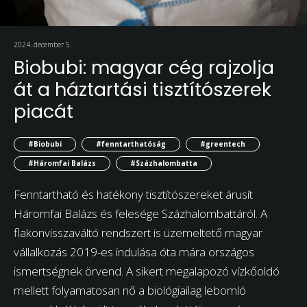
2024. december 5.
Biobubi: magyar cég rajzolja
át a háztartási tisztítószerek
piacát
#Biobubi
#fenntarthatóság
#greentech
#Háromfai Balázs
#Százhalombatta
Fenntartható és hatékony tisztítószereket árusít
Háromfai Balázs és felesége Százhalombattáról. A
flakonvisszaváltó rendszert is üzemeltető magyar
vállalkozás 2019-es indulása óta mára országos
ismertségnek örvend. A sikert megalapozó vízkőoldó
mellett folyamatosan nő a biológiailag lebomló