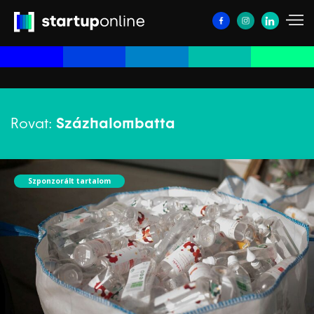
Rovat:
Százhalombatta
Szponzorált tartalom