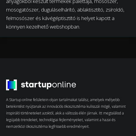
anyagokból készült termékek palettája, mosószer,
mosogatószer, duguláselhárító, ablaktisztító, zsíroldó,
felmosószer és kávégéptisztító is helyet kapott a
könnyen kezelhető webshopban.
A Startup online felületein olyan tartalmakat találsz, amelyek mélyebb
betekintést nyújtanak az innovációs ökoszisztéma kulisszái mögé, valamint
inspiráló történeteket azoktól, akik a változás élén járnak. Itt megtalálod a
legújabb trendeket, technológiai fejleményeket, valamint a hazai és
nemzetközi ökoszisztéma legfrissebb eredményeit.