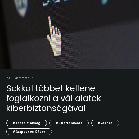
2018. december 14.
Sokkal többet kellene
foglalkozni a vállalatok
kiberbiztonságával
#adatbiztonság
#kibertámadás
#Sophos
#Szappanos Gábor