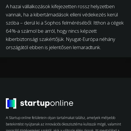
A hazai vállalkozások kifejezetten rossz helyzetben
vannak, ha a kibertámadások elleni védekezés kerül
szóba – derül ki a Sophos felméréséből. Itthon a cégek
64%-a számol be arról, hogy nincs képzett
kiberbiztonsági szakértőjük. Nyugat-Európa néhány
országától ebben is jelentősen lemaradtunk.
A Startup online felületein olyan tartalmakat találsz, amelyek mélyebb
betekintést nyújtanak az innovációs ökoszisztéma kulisszái mögé, valamint
inspiráló történeteket azoktól, akik a változás élén járnak. Itt megtalálod a