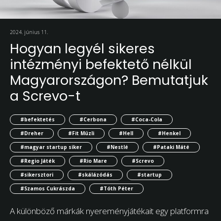
2024. június 11.
Hogyan legyél sikeres
intézményi befektető nélkül
Magyarországon? Bemutatjuk
a Screvo-t
#befektetés
#Cerbona
#Coca-Cola
#Dreher
#Fit Müzli
#Hell
#Henkel
#magyar startup siker
#Nestlé
#Pataki Máté
#Regio Játék
#Rio Mare
#Screvo
#sikersztori
#skálázódás
#startup
#Szamos Cukrászda
#Tóth Péter
A különböző márkák nyereményjátékait egy platformra