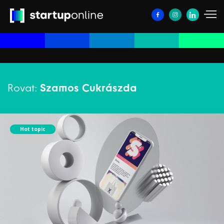
Rovat:
Szamos Cukrászda
Hot topic