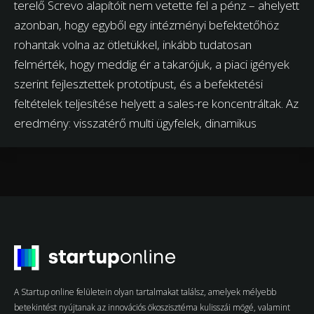
terelő Screvo alapítóit nem vetette fel a pénz – ahelyett
azonban, hogy egyből egy intézményi befektetőhöz
rohantak volna az ötletükkel, inkább tudatosan
felmérték, hogy meddig ér a takarójuk, a piaci igények
szerint fejlesztettek prototípust, és a befektetési
feltételek teljesítése helyett a sales-re koncentráltak. Az
eredmény: visszatérő multi ügyfelek, dinamikus
A Startup online felületein olyan tartalmakat találsz, amelyek mélyebb
betekintést nyújtanak az innovációs ökoszisztéma kulisszái mögé, valamint