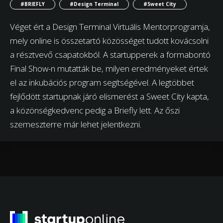
#BRIEFLY
#Design Terminal
#Sweet City
Véget ért a Design Terminal Virtuális Mentorprogramja,
mely online is összetartó közösséget tudott kovácsolni
a résztvevő csapatokból. A startupperek a formabontó
Final Show-n mutatták be, milyen eredményeket értek
el az inkubációs program segítségével. A legtöbbet
fejlődött startupnak járó elismerést a Sweet City kapta,
a közönségkedvenc pedig a Briefly lett. Az őszi
szemeszterre már lehet jelentkezni.