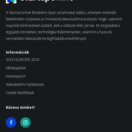
A Startup online felületein olyan tartalmakat találsz, amelyek mélyebb
betekintést nyújtanak az innovációs ökoszisztéma kulisszái mögé, valamint
inspiráló történeteket azoktól, akik a változás élén járnak. Itt megtalálod a
legújabb trendeket, technológiai fejleményeket, valamint a hazai és
nemzetközi ökoszisztéma legfrissebb eredményeit.
Információk
GITEX EUROPE 2025
Médiaajánlat
Impresszum
Adatvédelmi nyilatkozat
Cookie beállítások
Kövess minket!