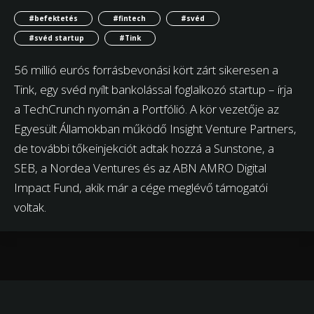
#befektetés
#fintech
#svéd
#svéd startup
#Tink
56 millió eurós forrásbevonási kört zárt sikeresen a
Tink, egy svéd nyílt bankolással foglalkozó startup – írja
a TechCrunch nyomán a Portfólió. A kör vezetője az
Egyesült Államokban működő Insight Venture Partners,
de további tőkeinjekciót adtak hozzá a Sunstone, a
SEB, a Nordea Ventures és az ABN AMRO Digital
Impact Fund, akik már a cége meglévő támogatói
voltak.