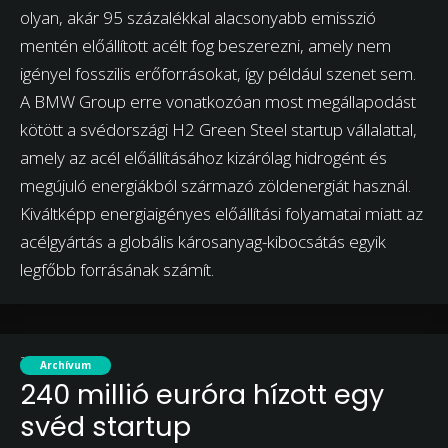
olyan, akár 95 százalékkal alacsonyabb emisszió
mentén előállított acélt fog beszerezni, amely nem
igényel fosszilis erőforrásokat, így például szenet sem.
A BMW Group erre vonatkozóan most megállapodást
kötött a svédországi H2 Green Steel startup vállalattal,
amely az acél előállításához kizárólag hidrogént és
megújuló energiákból származó zöldenergiát használ.
Kiváltképp energiaigényes előállítási folyamatai miatt az
acélgyártás a globális károsanyag-kibocsátás egyik
legfőbb forrásának számít.
2019. február 7.
Archívum
240 millió euróra hízott egy
svéd startup