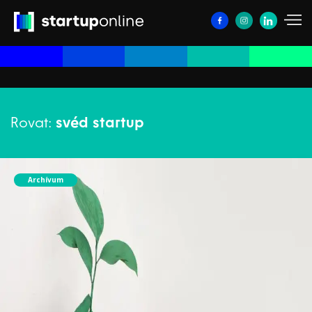
Rovat:
svéd startup
Archívum