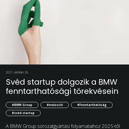
2021. október 26.
Svéd startup dolgozik a BMW
fenntarthatósági törekvésein
#BMW Group
#emisszió
#fenntarthatóság
#svéd startup
A BMW Group sorozatgyártási folyamataihoz 2025-től