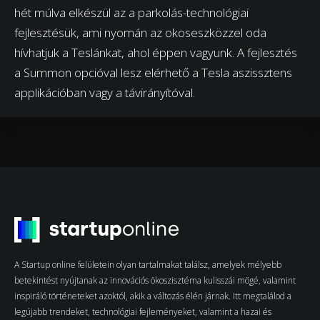
hét múlva elkészül az a parkolás-technológiai
fejlesztésük, ami nyomán az okoseszközzel oda
hívhatjuk a Teslánkat, ahol éppen vagyunk. A fejlesztés
a Summon opcióval lesz elérhető a Tesla aszissztens
applikációban vagy a távirányítóval.
A Startup online felületein olyan tartalmakat találsz, amelyek mélyebb
betekintést nyújtanak az innovációs ökoszisztéma kulisszái mögé, valamint
inspiráló történeteket azoktól, akik a változás élén járnak. Itt megtalálod a
legújabb trendeket, technológiai fejleményeket, valamint a hazai és