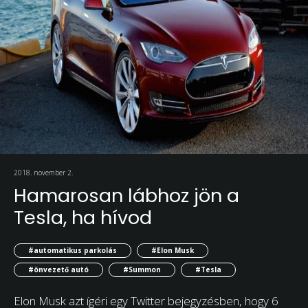
2018. november 2.
Hamarosan lábhoz jön a
Tesla, ha hívod
#automatikus parkolás
#Elon Musk
#önvezető autó
#Summon
#Tesla
Elon Musk azt ígéri egy Twitter bejegyzésben, hogy 6