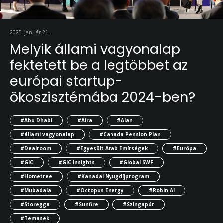
2025. január 21.
Melyik állami vagyonalap
fektetett be a legtöbbet az
európai startup-
ökoszisztémába 2024-ben?
#Abu Dhabi
#Aira
#Alan
#állami vagyonalap
#Canada Pension Plan
#Dealroom
#Egyesült Arab Emírségek
#Európa
#GIC
#GIC Insights
#Global SWF
#Hometree
#Kanadai Nyugdíjprogram
#Mubadala
#Octopus Energy
#Robin AI
#Storegga
#Sunfire
#Szingapúr
#Temasek